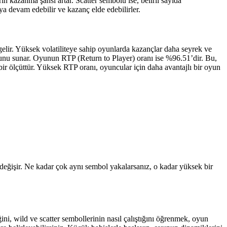
kazanma şansı artar. Scatter sembolü ise, belirli sayıda
a devam edebilir ve kazanç elde edebilirler.
lir. Yüksek volatiliteye sahip oyunlarda kazançlar daha seyrek ve
nunu sunar. Oyunun RTP (Return to Player) oranı ise %96.51’dir. Bu,
bir ölçüttür. Yüksek RTP oranı, oyuncular için daha avantajlı bir oyun
değişir. Ne kadar çok aynı sembol yakalarsanız, o kadar yüksek bir
i, wild ve scatter sembollerinin nasıl çalıştığını öğrenmek, oyun