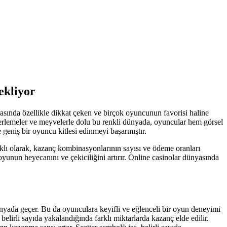
ekliyor
rasında özellikle dikkat çeken ve birçok oyuncunun favorisi haline
erlemeler ve meyvelerle dolu bu renkli dünyada, oyuncular hem görsel
geniş bir oyuncu kitlesi edinmeyi başarmıştır.
arklı olarak, kazanç kombinasyonlarının sayısı ve ödeme oranları
oyunun heyecanını ve çekiciliğini artırır. Online casinolar dünyasında
dünyada geçer. Bu da oyunculara keyifli ve eğlenceli bir oyun deneyimi
elirli sayıda yakalandığında farklı miktarlarda kazanç elde edilir.