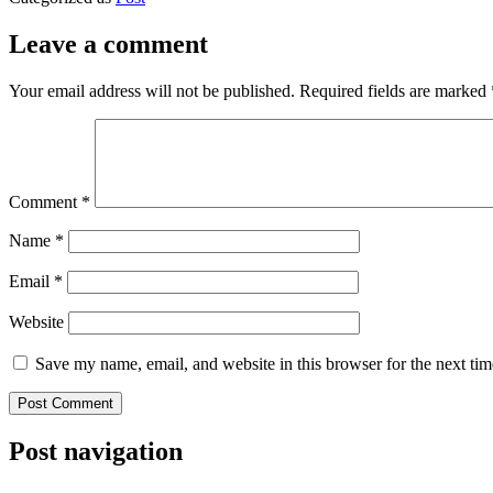
Leave a comment
Your email address will not be published.
Required fields are marked
Comment
*
Name
*
Email
*
Website
Save my name, email, and website in this browser for the next ti
Post navigation