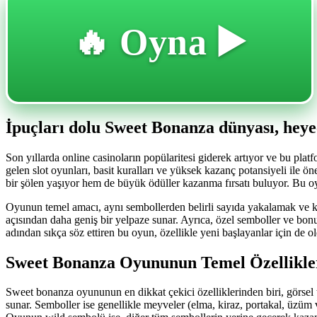
🔥 Oyna ▶️
İpuçları dolu Sweet Bonanza dünyası, heyec
Son yıllarda online casinoların popülaritesi giderek artıyor ve bu pla
gelen slot oyunları, basit kuralları ve yüksek kazanç potansiyeli ile ön
bir şölen yaşıyor hem de büyük ödüller kazanma fırsatı buluyor. Bu oy
Oyunun temel amacı, aynı sembollerden belirli sayıda yakalamak ve 
açısından daha geniş bir yelpaze sunar. Ayrıca, özel semboller ve bonu
adından sıkça söz ettiren bu oyun, özellikle yeni başlayanlar için de ol
Sweet Bonanza Oyununun Temel Özellikler
Sweet bonanza oyununun en dikkat çekici özelliklerinden biri, görsel t
sunar. Semboller ise genellikle meyveler (elma, kiraz, portakal, üzüm v