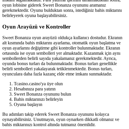
oyun lobisine giderek Sweet Bonanza oyununu aramanız
gerekmektedir. Oyunu bulduktan sonra, istediğiniz bahis miktarını
belirleyerek oyuna başlayabilirsiniz.
Oyun Arayüzü ve Kontroller
Sweet Bonanza oyun arayüzü oldukça kullanıcı dostudur. Ekranın
alt kısmında bahis miktarını ayarlama, otomatik oyun başlatma ve
oyun ayarlarını değiştirme gibi kontroller bulunmaktadır. Ekranın
ortasında ise oyun sembolleri yer almaktadır. Kazanmak için aynı
sembollerden belirli sayıda yakalamanız gerekmektedir. Ayrıca,
oyunda bonus turları da bulunmaktadır. Bonus turları genellikle
belirli sembolleri yakalayarak tetiklenmektedir. Bonus turları,
oyunculara daha fazla kazanç elde etme imkanı sunmaktadır.
Tcasino.casino'ya üye olun
Hesabınıza para yatırın
Sweet Bonanza oyununu bulun
Bahis miktarınızı belirleyin
Oyuna başlayın
Bu adımları takip ederek Sweet Bonanza oyununu kolayca
oynayabilirsiniz. Unutmayın, oyun oynarken dikkatli olmanız ve
bahis miktarınızı kontrol altında tutmanız önemlidir.