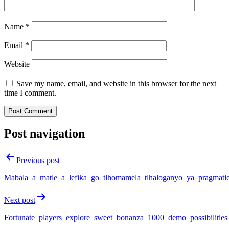
Name
*
Email
*
Website
Save my name, email, and website in this browser for the next
time I comment.
Post navigation
Previous post
Mabala_a_matle_a_lefika_go_tlhomamela_tlhaloganyo_ya_pragmati
Next post
Fortunate_players_explore_sweet_bonanza_1000_demo_possibilitie