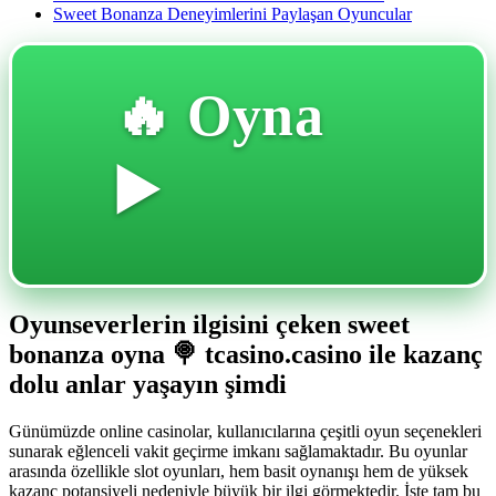
Sweet Bonanza Deneyimlerini Paylaşan Oyuncular
🔥 Oyna
▶️
Oyunseverlerin ilgisini çeken sweet
bonanza oyna 🍭 tcasino.casino ile kazanç
dolu anlar yaşayın şimdi
Günümüzde online casinolar, kullanıcılarına çeşitli oyun seçenekleri
sunarak eğlenceli vakit geçirme imkanı sağlamaktadır. Bu oyunlar
arasında özellikle slot oyunları, hem basit oynanışı hem de yüksek
kazanç potansiyeli nedeniyle büyük bir ilgi görmektedir. İşte tam bu