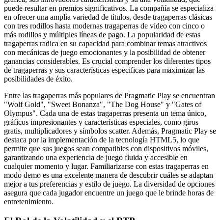
puede resultar en premios significativos. La compañía se especializa
en ofrecer una amplia variedad de títulos, desde tragaperras clásicas
con tres rodillos hasta modernas tragaperras de video con cinco o
más rodillos y múltiples líneas de pago. La popularidad de estas
tragaperras radica en su capacidad para combinar temas atractivos
con mecánicas de juego emocionantes y la posibilidad de obtener
ganancias considerables. Es crucial comprender los diferentes tipos
de tragaperras y sus características específicas para maximizar las
posibilidades de éxito.
Entre las tragaperras más populares de Pragmatic Play se encuentran
"Wolf Gold", "Sweet Bonanza", "The Dog House" y "Gates of
Olympus". Cada una de estas tragaperras presenta un tema único,
gráficos impresionantes y características especiales, como giros
gratis, multiplicadores y símbolos scatter. Además, Pragmatic Play se
destaca por la implementación de la tecnología HTML5, lo que
permite que sus juegos sean compatibles con dispositivos móviles,
garantizando una experiencia de juego fluida y accesible en
cualquier momento y lugar. Familiarizarse con estas tragaperras en
modo demo es una excelente manera de descubrir cuáles se adaptan
mejor a tus preferencias y estilo de juego. La diversidad de opciones
asegura que cada jugador encuentre un juego que le brinde horas de
entretenimiento.