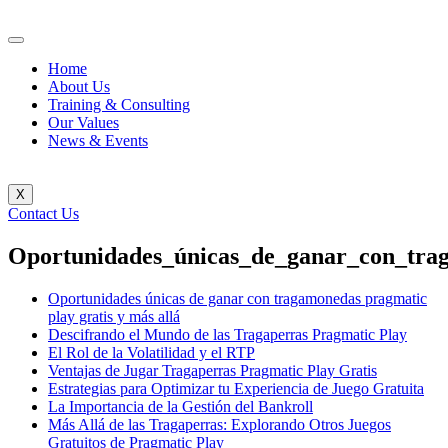
Home
About Us
Training & Consulting
Our Values
News & Events
X
Contact Us
Oportunidades_únicas_de_ganar_con_tra
Oportunidades únicas de ganar con tragamonedas pragmatic
play gratis y más allá
Descifrando el Mundo de las Tragaperras Pragmatic Play
El Rol de la Volatilidad y el RTP
Ventajas de Jugar Tragaperras Pragmatic Play Gratis
Estrategias para Optimizar tu Experiencia de Juego Gratuita
La Importancia de la Gestión del Bankroll
Más Allá de las Tragaperras: Explorando Otros Juegos
Gratuitos de Pragmatic Play