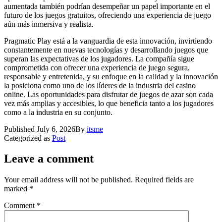
aumentada también podrían desempeñar un papel importante en el
futuro de los juegos gratuitos, ofreciendo una experiencia de juego
aún más inmersiva y realista.
Pragmatic Play está a la vanguardia de esta innovación, invirtiendo
constantemente en nuevas tecnologías y desarrollando juegos que
superan las expectativas de los jugadores. La compañía sigue
comprometida con ofrecer una experiencia de juego segura,
responsable y entretenida, y su enfoque en la calidad y la innovación
la posiciona como uno de los líderes de la industria del casino
online. Las oportunidades para disfrutar de juegos de azar son cada
vez más amplias y accesibles, lo que beneficia tanto a los jugadores
como a la industria en su conjunto.
Published
July 6, 2026
By
itsme
Categorized as
Post
Leave a comment
Your email address will not be published.
Required fields are
marked
*
Comment
*