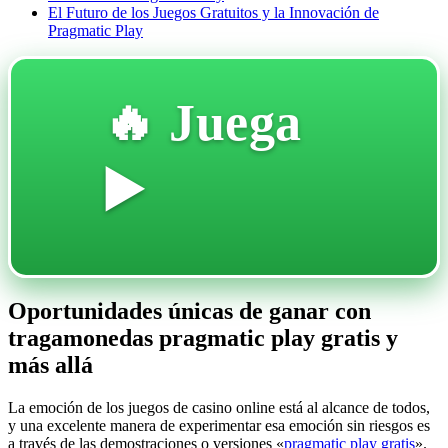
El Futuro de los Juegos Gratuitos y la Innovación de
Pragmatic Play
🔥 Juega
▶️
Oportunidades únicas de ganar con
tragamonedas pragmatic play gratis y
más allá
La emoción de los juegos de casino online está al alcance de todos,
y una excelente manera de experimentar esa emoción sin riesgos es
a través de las demostraciones o versiones «
pragmatic play gratis
».