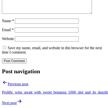
Name
*
Email
*
Website
Save my name, email, and website in this browser for the next
time I comment.
Post navigation
Previous post
Prolific_wins_await_with_sweet_bonanza_1000_slot_and_its_dazzli
Next post