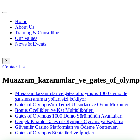
Home
About Us
Training & Consulting
Our Values
News & Events
X
Contact Us
Muazzam_kazanımlar_ve_gates_of_olympu
Muazzam kazanımlar ve gates of olympus 1000 demo ile
şansınızı artırma yolları sizi bekliyor
Gates of Olympus'un Temel Unsurları ve Oyun Mekaniği
Bonus Özellikleri ve Kat Multiplikörleri
Gates of Olympus 1000 Demo Sürümünün Avantajları
Gerçek Para ile Gates of Olympus Oynamaya Başlama
Güvenilir Casino Platformları ve Ödeme Yöntemleri
Gates of Olympus Stratejileri ve İpuçları