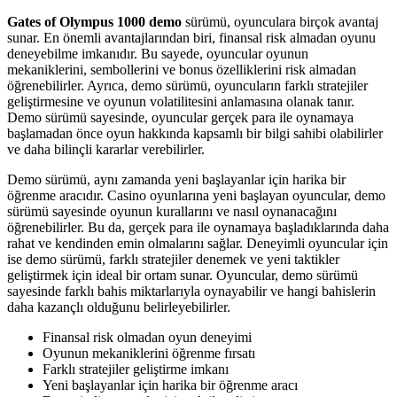
Gates of Olympus 1000 demo
sürümü, oyunculara birçok avantaj
sunar. En önemli avantajlarından biri, finansal risk almadan oyunu
deneyebilme imkanıdır. Bu sayede, oyuncular oyunun
mekaniklerini, sembollerini ve bonus özelliklerini risk almadan
öğrenebilirler. Ayrıca, demo sürümü, oyuncuların farklı stratejiler
geliştirmesine ve oyunun volatilitesini anlamasına olanak tanır.
Demo sürümü sayesinde, oyuncular gerçek para ile oynamaya
başlamadan önce oyun hakkında kapsamlı bir bilgi sahibi olabilirler
ve daha bilinçli kararlar verebilirler.
Demo sürümü, aynı zamanda yeni başlayanlar için harika bir
öğrenme aracıdır. Casino oyunlarına yeni başlayan oyuncular, demo
sürümü sayesinde oyunun kurallarını ve nasıl oynanacağını
öğrenebilirler. Bu da, gerçek para ile oynamaya başladıklarında daha
rahat ve kendinden emin olmalarını sağlar. Deneyimli oyuncular için
ise demo sürümü, farklı stratejiler denemek ve yeni taktikler
geliştirmek için ideal bir ortam sunar. Oyuncular, demo sürümü
sayesinde farklı bahis miktarlarıyla oynayabilir ve hangi bahislerin
daha kazançlı olduğunu belirleyebilirler.
Finansal risk olmadan oyun deneyimi
Oyunun mekaniklerini öğrenme fırsatı
Farklı stratejiler geliştirme imkanı
Yeni başlayanlar için harika bir öğrenme aracı