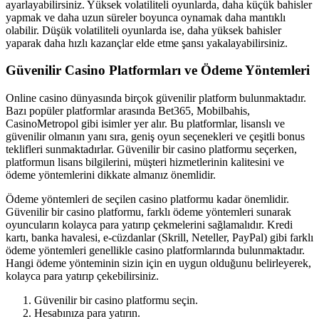
ayarlayabilirsiniz. Yüksek volatiliteli oyunlarda, daha küçük bahisler
yapmak ve daha uzun süreler boyunca oynamak daha mantıklı
olabilir. Düşük volatiliteli oyunlarda ise, daha yüksek bahisler
yaparak daha hızlı kazançlar elde etme şansı yakalayabilirsiniz.
Güvenilir Casino Platformları ve Ödeme Yöntemleri
Online casino dünyasında birçok güvenilir platform bulunmaktadır.
Bazı popüler platformlar arasında Bet365, Mobilbahis,
CasinoMetropol gibi isimler yer alır. Bu platformlar, lisanslı ve
güvenilir olmanın yanı sıra, geniş oyun seçenekleri ve çeşitli bonus
teklifleri sunmaktadırlar. Güvenilir bir casino platformu seçerken,
platformun lisans bilgilerini, müşteri hizmetlerinin kalitesini ve
ödeme yöntemlerini dikkate almanız önemlidir.
Ödeme yöntemleri de seçilen casino platformu kadar önemlidir.
Güvenilir bir casino platformu, farklı ödeme yöntemleri sunarak
oyuncuların kolayca para yatırıp çekmelerini sağlamalıdır. Kredi
kartı, banka havalesi, e-cüzdanlar (Skrill, Neteller, PayPal) gibi farklı
ödeme yöntemleri genellikle casino platformlarında bulunmaktadır.
Hangi ödeme yönteminin sizin için en uygun olduğunu belirleyerek,
kolayca para yatırıp çekebilirsiniz.
Güvenilir bir casino platformu seçin.
Hesabınıza para yatırın.