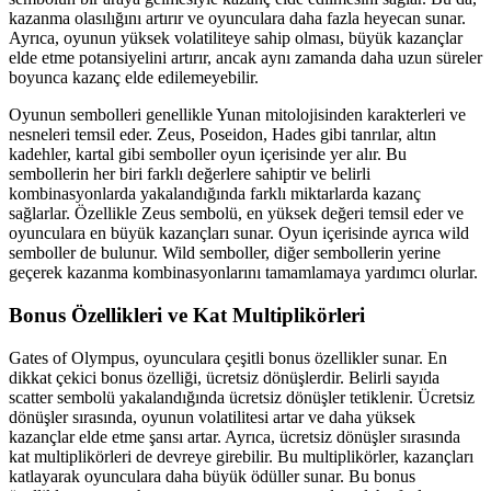
kazanma olasılığını artırır ve oyunculara daha fazla heyecan sunar.
Ayrıca, oyunun yüksek volatiliteye sahip olması, büyük kazançlar
elde etme potansiyelini artırır, ancak aynı zamanda daha uzun süreler
boyunca kazanç elde edilemeyebilir.
Oyunun sembolleri genellikle Yunan mitolojisinden karakterleri ve
nesneleri temsil eder. Zeus, Poseidon, Hades gibi tanrılar, altın
kadehler, kartal gibi semboller oyun içerisinde yer alır. Bu
sembollerin her biri farklı değerlere sahiptir ve belirli
kombinasyonlarda yakalandığında farklı miktarlarda kazanç
sağlarlar. Özellikle Zeus sembolü, en yüksek değeri temsil eder ve
oyunculara en büyük kazançları sunar. Oyun içerisinde ayrıca wild
semboller de bulunur. Wild semboller, diğer sembollerin yerine
geçerek kazanma kombinasyonlarını tamamlamaya yardımcı olurlar.
Bonus Özellikleri ve Kat Multiplikörleri
Gates of Olympus, oyunculara çeşitli bonus özellikler sunar. En
dikkat çekici bonus özelliği, ücretsiz dönüşlerdir. Belirli sayıda
scatter sembolü yakalandığında ücretsiz dönüşler tetiklenir. Ücretsiz
dönüşler sırasında, oyunun volatilitesi artar ve daha yüksek
kazançlar elde etme şansı artar. Ayrıca, ücretsiz dönüşler sırasında
kat multiplikörleri de devreye girebilir. Bu multiplikörler, kazançları
katlayarak oyunculara daha büyük ödüller sunar. Bu bonus