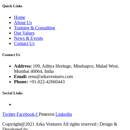
Quick Links
Home
About Us
Training & Consulting
Our Values
News & Events
Contact Us
Contact Us
Address:
109, Aditya Heritage, Mindsapce, Malad West,
Mumbai 40064, India
Email:
renu@arkaventures.com
Phone:
+91-022-42660443
Social Links
Twitter
Facebook-f
Pinterest
Linkedin
Copyright@2021 Arka Ventures All rights reserved | Design &
Developed by