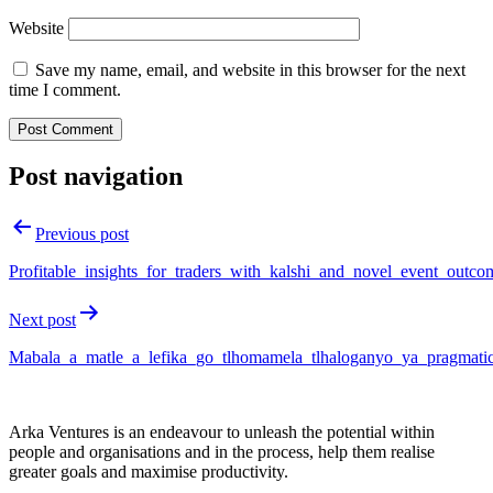
Website
Save my name, email, and website in this browser for the next
time I comment.
Post navigation
Previous post
Profitable_insights_for_traders_with_kalshi_and_novel_event_outco
Next post
Mabala_a_matle_a_lefika_go_tlhomamela_tlhaloganyo_ya_pragmati
Arka Ventures is an endeavour to unleash the potential within
people and organisations and in the process, help them realise
greater goals and maximise productivity.