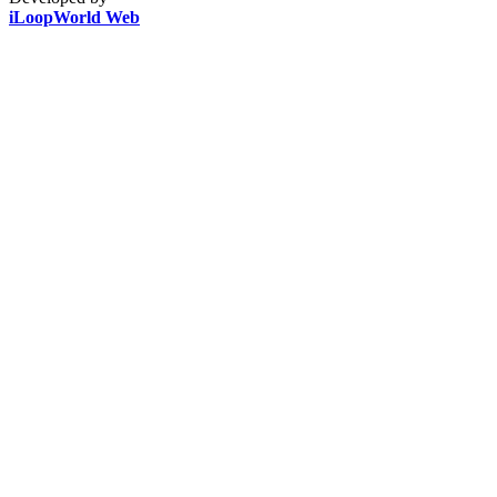
iLoopWorld Web