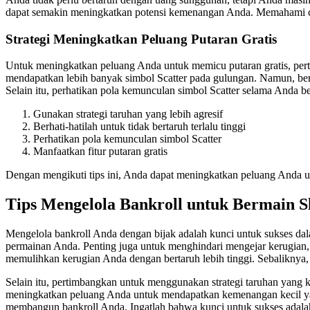
dapat semakin meningkatkan potensi kemenangan Anda. Memahami car
Strategi Meningkatkan Peluang Putaran Gratis
Untuk meningkatkan peluang Anda untuk memicu putaran gratis, pertim
mendapatkan lebih banyak simbol Scatter pada gulungan. Namun, berhat
Selain itu, perhatikan pola kemunculan simbol Scatter selama Anda
Gunakan strategi taruhan yang lebih agresif
Berhati-hatilah untuk tidak bertaruh terlalu tinggi
Perhatikan pola kemunculan simbol Scatter
Manfaatkan fitur putaran gratis
Dengan mengikuti tips ini, Anda dapat meningkatkan peluang Anda 
Tips Mengelola Bankroll untuk Bermain S
Mengelola bankroll Anda dengan bijak adalah kunci untuk sukses dal
permainan Anda. Penting juga untuk menghindari mengejar kerugian
memulihkan kerugian Anda dengan bertaruh lebih tinggi. Sebaliknya, i
Selain itu, pertimbangkan untuk menggunakan strategi taruhan yang k
meningkatkan peluang Anda untuk mendapatkan kemenangan kecil ya
membangun bankroll Anda. Ingatlah bahwa kunci untuk sukses adalah