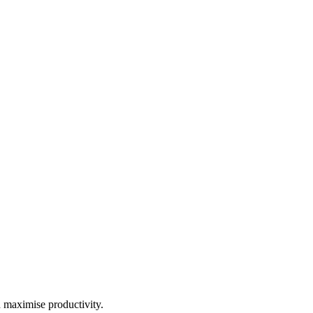
d maximise productivity.