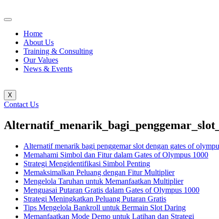
Home
About Us
Training & Consulting
Our Values
News & Events
X
Contact Us
Alternatif_menarik_bagi_penggemar_slo
Alternatif menarik bagi penggemar slot dengan gates of olympu
Memahami Simbol dan Fitur dalam Gates of Olympus 1000
Strategi Mengidentifikasi Simbol Penting
Memaksimalkan Peluang dengan Fitur Multiplier
Mengelola Taruhan untuk Memanfaatkan Multiplier
Menguasai Putaran Gratis dalam Gates of Olympus 1000
Strategi Meningkatkan Peluang Putaran Gratis
Tips Mengelola Bankroll untuk Bermain Slot Daring
Memanfaatkan Mode Demo untuk Latihan dan Strategi