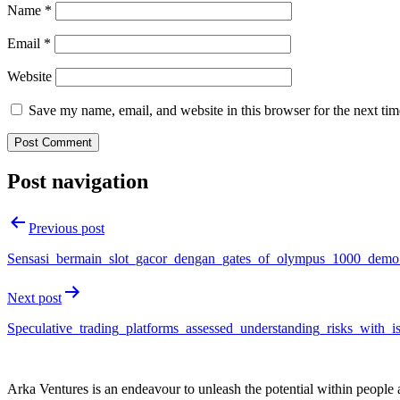
Name
*
Email
*
Website
Save my name, email, and website in this browser for the next ti
Post navigation
Previous post
Sensasi_bermain_slot_gacor_dengan_gates_of_olympus_1000_demo_
Next post
Speculative_trading_platforms_assessed_understanding_risks_with_is
Arka Ventures is an endeavour to unleash the potential within people a