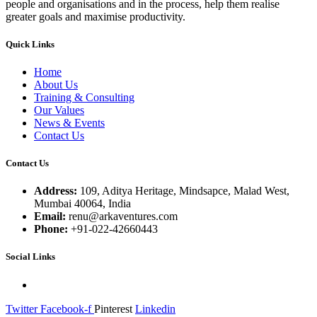
people and organisations and in the process, help them realise
greater goals and maximise productivity.
Quick Links
Home
About Us
Training & Consulting
Our Values
News & Events
Contact Us
Contact Us
Address:
109, Aditya Heritage, Mindsapce, Malad West,
Mumbai 40064, India
Email:
renu@arkaventures.com
Phone:
+91-022-42660443
Social Links
Twitter
Facebook-f
Pinterest
Linkedin