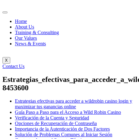
Home
About Us
Training & Consulting
Our Values
News & Events
X
Contact Us
Estrategias_efectivas_para_acceder_a_wi
8453600
Estrategias efectivas para acceder a wildrobin casino login y
maximizar tus ganancias online
Guía Paso a Paso para el Acceso a Wild Robin Casino
Verificación de la Cuenta y Seguridad
Opciones de Recuperación de Contraseña
Importancia de la Autenticación de Dos Factores
Solución de Problemas Comunes al Iniciar Sesión