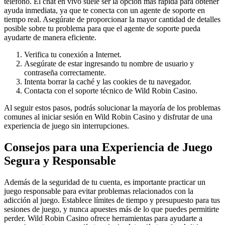
teléfono. El chat en vivo suele ser la opción más rápida para obtener
ayuda inmediata, ya que te conecta con un agente de soporte en
tiempo real. Asegúrate de proporcionar la mayor cantidad de detalles
posible sobre tu problema para que el agente de soporte pueda
ayudarte de manera eficiente.
Verifica tu conexión a Internet.
Asegúrate de estar ingresando tu nombre de usuario y
contraseña correctamente.
Intenta borrar la caché y las cookies de tu navegador.
Contacta con el soporte técnico de Wild Robin Casino.
Al seguir estos pasos, podrás solucionar la mayoría de los problemas
comunes al iniciar sesión en Wild Robin Casino y disfrutar de una
experiencia de juego sin interrupciones.
Consejos para una Experiencia de Juego
Segura y Responsable
Además de la seguridad de tu cuenta, es importante practicar un
juego responsable para evitar problemas relacionados con la
adicción al juego. Establece límites de tiempo y presupuesto para tus
sesiones de juego, y nunca apuestes más de lo que puedes permitirte
perder. Wild Robin Casino ofrece herramientas para ayudarte a