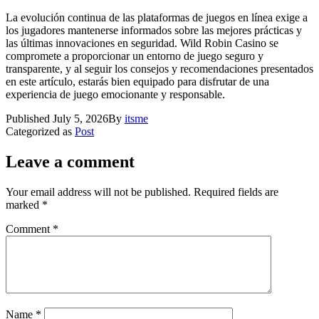
La evolución continua de las plataformas de juegos en línea exige a
los jugadores mantenerse informados sobre las mejores prácticas y
las últimas innovaciones en seguridad. Wild Robin Casino se
compromete a proporcionar un entorno de juego seguro y
transparente, y al seguir los consejos y recomendaciones presentados
en este artículo, estarás bien equipado para disfrutar de una
experiencia de juego emocionante y responsable.
Published
July 5, 2026
By
itsme
Categorized as
Post
Leave a comment
Your email address will not be published.
Required fields are
marked
*
Comment
*
Name
*