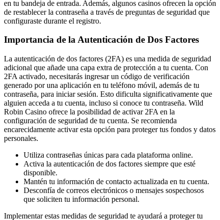
en tu bandeja de entrada. Además, algunos casinos ofrecen la opción
de restablecer la contraseña a través de preguntas de seguridad que
configuraste durante el registro.
Importancia de la Autenticación de Dos Factores
La autenticación de dos factores (2FA) es una medida de seguridad
adicional que añade una capa extra de protección a tu cuenta. Con
2FA activado, necesitarás ingresar un código de verificación
generado por una aplicación en tu teléfono móvil, además de tu
contraseña, para iniciar sesión. Esto dificulta significativamente que
alguien acceda a tu cuenta, incluso si conoce tu contraseña. Wild
Robin Casino ofrece la posibilidad de activar 2FA en la
configuración de seguridad de tu cuenta. Se recomienda
encarecidamente activar esta opción para proteger tus fondos y datos
personales.
Utiliza contraseñas únicas para cada plataforma online.
Activa la autenticación de dos factores siempre que esté
disponible.
Mantén tu información de contacto actualizada en tu cuenta.
Desconfía de correos electrónicos o mensajes sospechosos
que soliciten tu información personal.
Implementar estas medidas de seguridad te ayudará a proteger tu