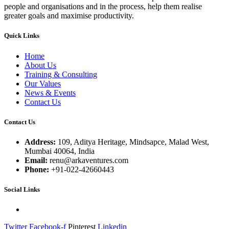
people and organisations and in the process, help them realise
greater goals and maximise productivity.
Quick Links
Home
About Us
Training & Consulting
Our Values
News & Events
Contact Us
Contact Us
Address:
109, Aditya Heritage, Mindsapce, Malad West,
Mumbai 40064, India
Email:
renu@arkaventures.com
Phone:
+91-022-42660443
Social Links
Twitter
Facebook-f
Pinterest
Linkedin