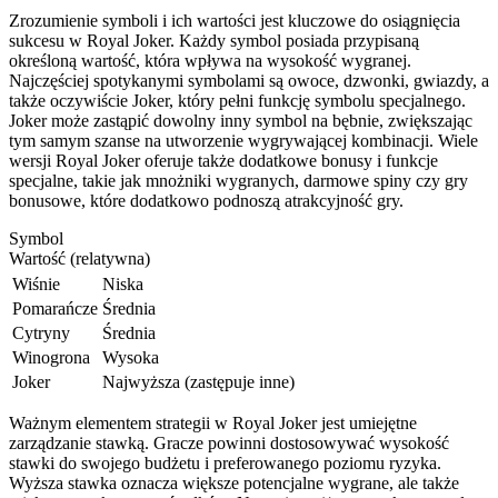
Zrozumienie symboli i ich wartości jest kluczowe do osiągnięcia
sukcesu w Royal Joker. Każdy symbol posiada przypisaną
określoną wartość, która wpływa na wysokość wygranej.
Najczęściej spotykanymi symbolami są owoce, dzwonki, gwiazdy, a
także oczywiście Joker, który pełni funkcję symbolu specjalnego.
Joker może zastąpić dowolny inny symbol na bębnie, zwiększając
tym samym szanse na utworzenie wygrywającej kombinacji. Wiele
wersji Royal Joker oferuje także dodatkowe bonusy i funkcje
specjalne, takie jak mnożniki wygranych, darmowe spiny czy gry
bonusowe, które dodatkowo podnoszą atrakcyjność gry.
Symbol
Wartość (relatywna)
Wiśnie
Niska
Pomarańcze
Średnia
Cytryny
Średnia
Winogrona
Wysoka
Joker
Najwyższa (zastępuje inne)
Ważnym elementem strategii w Royal Joker jest umiejętne
zarządzanie stawką. Gracze powinni dostosowywać wysokość
stawki do swojego budżetu i preferowanego poziomu ryzyka.
Wyższa stawka oznacza większe potencjalne wygrane, ale także