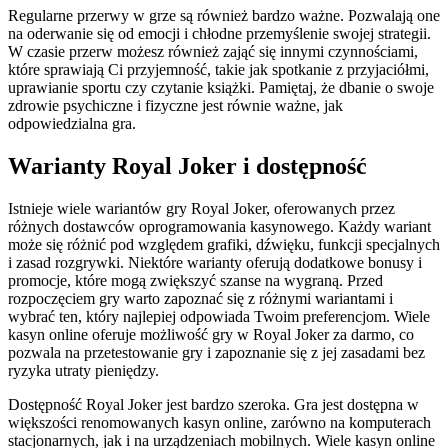
Regularne przerwy w grze są również bardzo ważne. Pozwalają one
na oderwanie się od emocji i chłodne przemyślenie swojej strategii.
W czasie przerw możesz również zająć się innymi czynnościami,
które sprawiają Ci przyjemność, takie jak spotkanie z przyjaciółmi,
uprawianie sportu czy czytanie książki. Pamiętaj, że dbanie o swoje
zdrowie psychiczne i fizyczne jest równie ważne, jak
odpowiedzialna gra.
Warianty Royal Joker i dostępność
Istnieje wiele wariantów gry Royal Joker, oferowanych przez
różnych dostawców oprogramowania kasynowego. Każdy wariant
może się różnić pod względem grafiki, dźwięku, funkcji specjalnych
i zasad rozgrywki. Niektóre warianty oferują dodatkowe bonusy i
promocje, które mogą zwiększyć szanse na wygraną. Przed
rozpoczęciem gry warto zapoznać się z różnymi wariantami i
wybrać ten, który najlepiej odpowiada Twoim preferencjom. Wiele
kasyn online oferuje możliwość gry w Royal Joker za darmo, co
pozwala na przetestowanie gry i zapoznanie się z jej zasadami bez
ryzyka utraty pieniędzy.
Dostępność Royal Joker jest bardzo szeroka. Gra jest dostępna w
większości renomowanych kasyn online, zarówno na komputerach
stacjonarnych, jak i na urządzeniach mobilnych. Wiele kasyn online