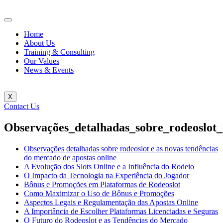
Home
About Us
Training & Consulting
Our Values
News & Events
X
Contact Us
Observações_detalhadas_sobre_rodeoslot
Observações detalhadas sobre rodeoslot e as novas tendências
do mercado de apostas online
A Evolução dos Slots Online e a Influência do Rodeio
O Impacto da Tecnologia na Experiência do Jogador
Bônus e Promoções em Plataformas de Rodeoslot
Como Maximizar o Uso de Bônus e Promoções
Aspectos Legais e Regulamentação das Apostas Online
A Importância de Escolher Plataformas Licenciadas e Seguras
O Futuro do Rodeoslot e as Tendências do Mercado