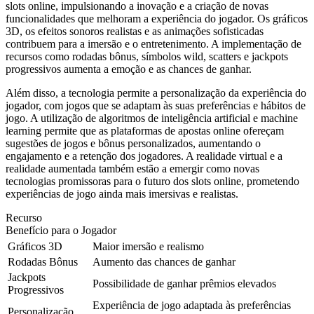
slots online, impulsionando a inovação e a criação de novas
funcionalidades que melhoram a experiência do jogador. Os gráficos
3D, os efeitos sonoros realistas e as animações sofisticadas
contribuem para a imersão e o entretenimento. A implementação de
recursos como rodadas bônus, símbolos wild, scatters e jackpots
progressivos aumenta a emoção e as chances de ganhar.
Além disso, a tecnologia permite a personalização da experiência do
jogador, com jogos que se adaptam às suas preferências e hábitos de
jogo. A utilização de algoritmos de inteligência artificial e machine
learning permite que as plataformas de apostas online ofereçam
sugestões de jogos e bônus personalizados, aumentando o
engajamento e a retenção dos jogadores. A realidade virtual e a
realidade aumentada também estão a emergir como novas
tecnologias promissoras para o futuro dos slots online, prometendo
experiências de jogo ainda mais imersivas e realistas.
Recurso
Benefício para o Jogador
Gráficos 3D
Maior imersão e realismo
Rodadas Bônus
Aumento das chances de ganhar
Jackpots
Possibilidade de ganhar prêmios elevados
Progressivos
Experiência de jogo adaptada às preferências
Personalização