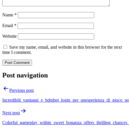
Name
*
Email
*
Website
Save my name, email, and website in this browser for the next
time I comment.
Post navigation
Previous post
Incredibili_vantaggi_e_bdmbet_login_per_unesperienza_di_gioco_s
Next post
Colorful_gameplay_within_sweet_bonanza_offers_thrilling_chances_