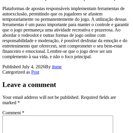
Plataformas de apostas responsáveis implementam ferramentas de
autoexclusão, permitindo que os jogadores se afastem
temporariamente ou permanentemente do jogo. A utilização dessas
ferramentas é um passo importante para manter o controle e garantir
que o jogo permaneça uma atividade recreativa e prazerosa. Ao
abordar o rodeoslot e outras formas de jogo online com
responsabilidade e moderação, é possível desfrutar da emoção e do
entretenimento que oferecem, sem comprometer o seu bem-estar
financeiro e emocional. Lembre-se que o jogo deve ser um
complemento à sua vida, e não o foco principal.
Published
July 4, 2026
By
itsme
Categorized as
Post
Leave a comment
Your email address will not be published.
Required fields are
marked
*
Comment
*