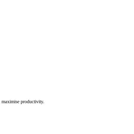
d maximise productivity.