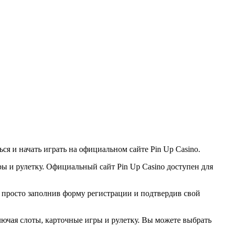
ься и начать играть на официальном сайте Pin Up Casino.
ры и рулетку. Официальный сайт Pin Up Casino доступен для
, просто заполнив форму регистрации и подтвердив свой
лючая слоты, карточные игры и рулетку. Вы можете выбрать