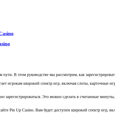
Casino
sino
ом пути. В этом руководстве мы рассмотрим, как зарегистрироват
агает игрокам широкий спектр игр, включая слоты, карточные иг
жно зарегистрироваться. Это можно сделать в считанные минуты
айте Pin Up Casino. Вам будет доступен широкий спектр игр, вк