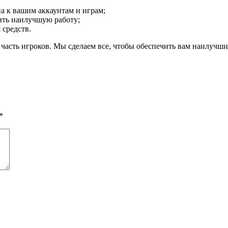
а к вашим аккаунтам и играм;
ить наилучшую работу;
 средств.
часть игроков. Мы сделаем все, чтобы обеспечить вам наилучшие
*