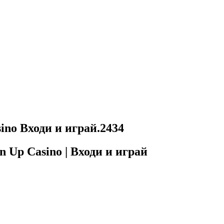
no Входи и играй.2434
Up Casino | Входи и играй