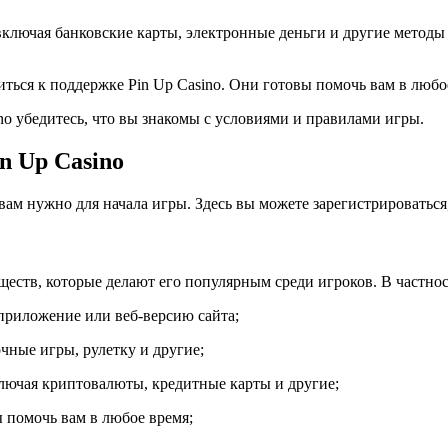
 включая банковские карты, электронные деньги и другие метод
ться к поддержке Pin Up Casino. Они готовы помочь вам в любо
o убедитесь, что вы знакомы с условиями и правилами игры.
n Up Casino
ам нужно для начала игры. Здесь вы можете зарегистрироваться, 
еств, которые делают его популярным среди игроков. В частност
 приложение или веб-версию сайта;
чные игры, рулетку и другие;
лючая криптовалюты, кредитные карты и другие;
 помочь вам в любое время;