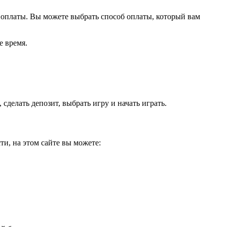
ы оплаты. Вы можете выбрать способ оплаты, который вам
е время.
сделать депозит, выбрать игру и начать играть.
и, на этом сайте вы можете: