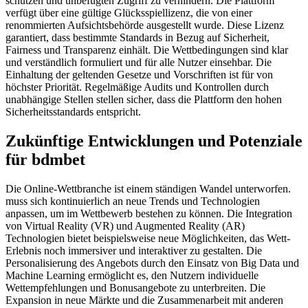
schützen und unbefugten Zugriff zu verhindern. Die Plattform
verfügt über eine gültige Glücksspiellizenz, die von einer
renommierten Aufsichtsbehörde ausgestellt wurde. Diese Lizenz
garantiert, dass bestimmte Standards in Bezug auf Sicherheit,
Fairness und Transparenz einhält. Die Wettbedingungen sind klar
und verständlich formuliert und für alle Nutzer einsehbar. Die
Einhaltung der geltenden Gesetze und Vorschriften ist für von
höchster Priorität. Regelmäßige Audits und Kontrollen durch
unabhängige Stellen stellen sicher, dass die Plattform den hohen
Sicherheitsstandards entspricht.
Zukünftige Entwicklungen und Potenziale
für bdmbet
Die Online-Wettbranche ist einem ständigen Wandel unterworfen.
muss sich kontinuierlich an neue Trends und Technologien
anpassen, um im Wettbewerb bestehen zu können. Die Integration
von Virtual Reality (VR) und Augmented Reality (AR)
Technologien bietet beispielsweise neue Möglichkeiten, das Wett-
Erlebnis noch immersiver und interaktiver zu gestalten. Die
Personalisierung des Angebots durch den Einsatz von Big Data und
Machine Learning ermöglicht es, den Nutzern individuelle
Wettempfehlungen und Bonusangebote zu unterbreiten. Die
Expansion in neue Märkte und die Zusammenarbeit mit anderen