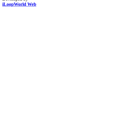
iLoopWorld Web