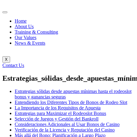
Home
About Us
Training & Consulting
Our Values
News & Events
X
Contact Us
Estrategias_sólidas_desde_apuestas_míni
Estrategias sólidas desde apuestas mínimas hasta el rodeoslot
bonus y ganancias seguras
Entendiendo los Diferentes Tipos de Bonos de Rodeo Slot
La Importancia de los Requisitos de Apuesta
Estrategias para Maximizar el Rodeoslot Bonus
Selección de Juegos y Gestión del Bankroll
Consideraciones Adicionales al Usar Bonos de Casino
Verificación de la Licencia y Reputación del Casino
Más allá del Bono: Planificación a Largo Plazo