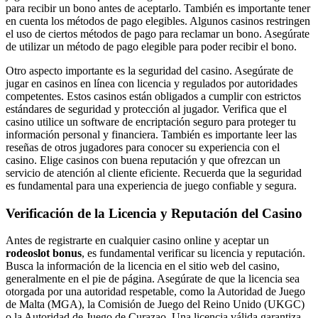
para recibir un bono antes de aceptarlo. También es importante tener
en cuenta los métodos de pago elegibles. Algunos casinos restringen
el uso de ciertos métodos de pago para reclamar un bono. Asegúrate
de utilizar un método de pago elegible para poder recibir el bono.
Otro aspecto importante es la seguridad del casino. Asegúrate de
jugar en casinos en línea con licencia y regulados por autoridades
competentes. Estos casinos están obligados a cumplir con estrictos
estándares de seguridad y protección al jugador. Verifica que el
casino utilice un software de encriptación seguro para proteger tu
información personal y financiera. También es importante leer las
reseñas de otros jugadores para conocer su experiencia con el
casino. Elige casinos con buena reputación y que ofrezcan un
servicio de atención al cliente eficiente. Recuerda que la seguridad
es fundamental para una experiencia de juego confiable y segura.
Verificación de la Licencia y Reputación del Casino
Antes de registrarte en cualquier casino online y aceptar un
rodeoslot bonus
, es fundamental verificar su licencia y reputación.
Busca la información de la licencia en el sitio web del casino,
generalmente en el pie de página. Asegúrate de que la licencia sea
otorgada por una autoridad respetable, como la Autoridad de Juego
de Malta (MGA), la Comisión de Juego del Reino Unido (UKGC)
o la Autoridad de Juego de Curazao. Una licencia válida garantiza