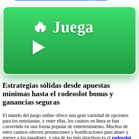
🔥 Juega
▶️
Estrategias sólidas desde apuestas
mínimas hasta el rodeoslot bonus y
ganancias seguras
El mundo del juego online ofrece una gran variedad de opciones
para los entusiastas, y entre ellas, los casinos en línea se han
convertido en una forma popular de entretenimiento. Muchos de
estos casinos ofrecen promociones y bonificaciones para atraer y
retener a los jugadores, y una de las más atractivas es el
rodeoslot