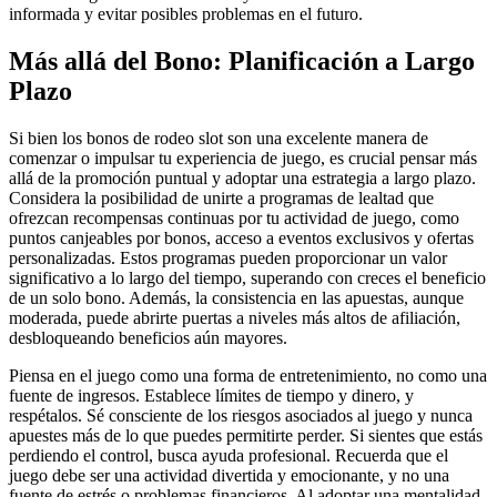
informada y evitar posibles problemas en el futuro.
Más allá del Bono: Planificación a Largo
Plazo
Si bien los bonos de rodeo slot son una excelente manera de
comenzar o impulsar tu experiencia de juego, es crucial pensar más
allá de la promoción puntual y adoptar una estrategia a largo plazo.
Considera la posibilidad de unirte a programas de lealtad que
ofrezcan recompensas continuas por tu actividad de juego, como
puntos canjeables por bonos, acceso a eventos exclusivos y ofertas
personalizadas. Estos programas pueden proporcionar un valor
significativo a lo largo del tiempo, superando con creces el beneficio
de un solo bono. Además, la consistencia en las apuestas, aunque
moderada, puede abrirte puertas a niveles más altos de afiliación,
desbloqueando beneficios aún mayores.
Piensa en el juego como una forma de entretenimiento, no como una
fuente de ingresos. Establece límites de tiempo y dinero, y
respétalos. Sé consciente de los riesgos asociados al juego y nunca
apuestes más de lo que puedes permitirte perder. Si sientes que estás
perdiendo el control, busca ayuda profesional. Recuerda que el
juego debe ser una actividad divertida y emocionante, y no una
fuente de estrés o problemas financieros. Al adoptar una mentalidad