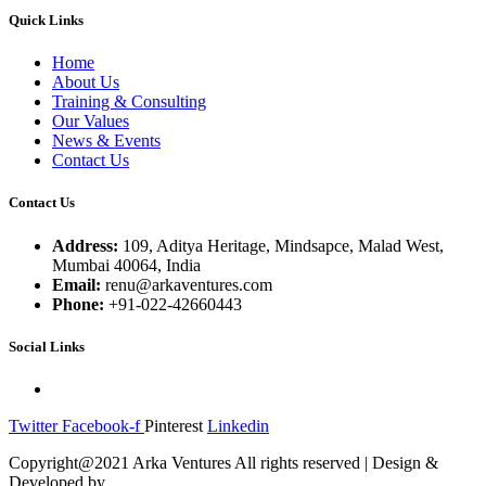
Quick Links
Home
About Us
Training & Consulting
Our Values
News & Events
Contact Us
Contact Us
Address:
109, Aditya Heritage, Mindsapce, Malad West,
Mumbai 40064, India
Email:
renu@arkaventures.com
Phone:
+91-022-42660443
Social Links
Twitter
Facebook-f
Pinterest
Linkedin
Copyright@2021 Arka Ventures All rights reserved | Design &
Developed by