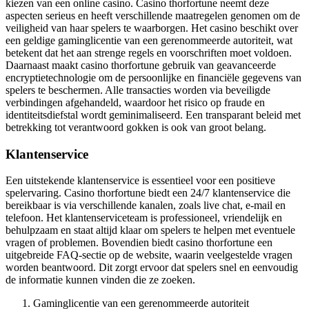
kiezen van een online casino. Casino thorfortune neemt deze
aspecten serieus en heeft verschillende maatregelen genomen om de
veiligheid van haar spelers te waarborgen. Het casino beschikt over
een geldige gaminglicentie van een gerenommeerde autoriteit, wat
betekent dat het aan strenge regels en voorschriften moet voldoen.
Daarnaast maakt casino thorfortune gebruik van geavanceerde
encryptietechnologie om de persoonlijke en financiële gegevens van
spelers te beschermen. Alle transacties worden via beveiligde
verbindingen afgehandeld, waardoor het risico op fraude en
identiteitsdiefstal wordt geminimaliseerd. Een transparant beleid met
betrekking tot verantwoord gokken is ook van groot belang.
Klantenservice
Een uitstekende klantenservice is essentieel voor een positieve
spelervaring. Casino thorfortune biedt een 24/7 klantenservice die
bereikbaar is via verschillende kanalen, zoals live chat, e-mail en
telefoon. Het klantenserviceteam is professioneel, vriendelijk en
behulpzaam en staat altijd klaar om spelers te helpen met eventuele
vragen of problemen. Bovendien biedt casino thorfortune een
uitgebreide FAQ-sectie op de website, waarin veelgestelde vragen
worden beantwoord. Dit zorgt ervoor dat spelers snel en eenvoudig
de informatie kunnen vinden die ze zoeken.
Gaminglicentie van een gerenommeerde autoriteit