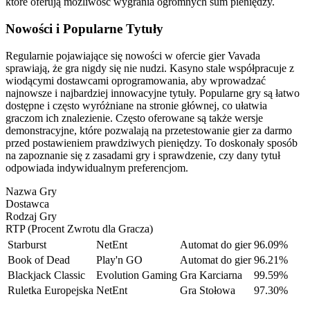
które oferują możliwość wygrania ogromnych sum pieniędzy.
Nowości i Popularne Tytuły
Regularnie pojawiające się nowości w ofercie gier Vavada
sprawiają, że gra nigdy się nie nudzi. Kasyno stale współpracuje z
wiodącymi dostawcami oprogramowania, aby wprowadzać
najnowsze i najbardziej innowacyjne tytuły. Popularne gry są łatwo
dostępne i często wyróżniane na stronie głównej, co ułatwia
graczom ich znalezienie. Często oferowane są także wersje
demonstracyjne, które pozwalają na przetestowanie gier za darmo
przed postawieniem prawdziwych pieniędzy. To doskonały sposób
na zapoznanie się z zasadami gry i sprawdzenie, czy dany tytuł
odpowiada indywidualnym preferencjom.
Nazwa Gry
Dostawca
Rodzaj Gry
RTP (Procent Zwrotu dla Gracza)
Starburst
NetEnt
Automat do gier
96.09%
Book of Dead
Play'n GO
Automat do gier
96.21%
Blackjack Classic
Evolution Gaming
Gra Karciarna
99.59%
Ruletka Europejska
NetEnt
Gra Stołowa
97.30%