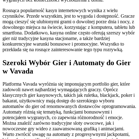
Rosnąca popularność kasyn internetowych wynika z wielu
czynników. Przede wszystkim, jest to wygoda i dostępność. Gracze
mogą cieszyć się ulubionymi grami o dowolnej porze dnia i nocy, z
dowolnego miejsca na świecie, korzystając z komputera, tabletu lub
smartfona. Dodatkowo, kasyna online często oferują szerszy wybór
gier niż tradycyjne kasyna stacjonarne, a także bardziej
konkurencyjne warunki bonusowe i promocyjne. Wszystko to
przekłada się na rosnące zainteresowanie tego typu rozrywką.
Szeroki Wybór Gier i Automaty do Gier
w Vavada
Platforma Vavada wyróżnia się imponującym portfolio gier, które
zadowoli nawet najbardziej wymagających graczy. Oprócz
klasycznych gier kasynowych, takich jak ruletka, blackjack, poker i
bakarat, użytkownicy mają dostęp do szerokiego wyboru
automatów do gier od renomowanych dostawców oprogramowania.
Automaty różnią się tematyką, funkcjami bonusowymi i
potencjałem wygranych, co zapewnia różnorodność i emocje.
Można znaleźć zarówno tradycyjne sloty owocowe, jak i
nowoczesne gry wideo z zaawansowaną grafiką i animacjami.
Warto zwrócić uwagę na automaty z progresywnymi jackpotami,