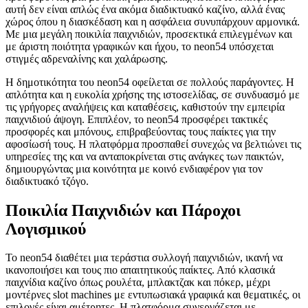
αυτή δεν είναι απλώς ένα ακόμα διαδικτυακό καζίνο, αλλά ένας
χώρος όπου η διασκέδαση και η ασφάλεια συνυπάρχουν αρμονικά.
Με μια μεγάλη ποικιλία παιχνιδιών, προσεκτικά επιλεγμένων και
με άριστη ποιότητα γραφικών και ήχου, το neon54 υπόσχεται
στιγμές αδρεναλίνης και χαλάρωσης.
Η δημοτικότητα του neon54 οφείλεται σε πολλούς παράγοντες. Η
απλότητα και η ευκολία χρήσης της ιστοσελίδας, σε συνδυασμό με
τις γρήγορες αναλήψεις και καταθέσεις, καθιστούν την εμπειρία
παιχνιδιού άψογη. Επιπλέον, το neon54 προσφέρει τακτικές
προσφορές και μπόνους, επιβραβεύοντας τους παίκτες για την
αφοσίωσή τους. Η πλατφόρμα προσπαθεί συνεχώς να βελτιώνει τις
υπηρεσίες της και να ανταποκρίνεται στις ανάγκες των παικτών,
δημιουργώντας μια κοινότητα με κοινό ενδιαφέρον για τον
διαδικτυακό τζόγο.
Ποικιλία Παιχνιδιών και Πάροχοι
Λογισμικού
Το neon54 διαθέτει μια τεράστια συλλογή παιχνιδιών, ικανή να
ικανοποιήσει και τους πιο απαιτητικούς παίκτες. Από κλασικά
παιχνίδια καζίνο όπως ρουλέτα, μπλακτζακ και πόκερ, μέχρι
μοντέρνες slot machines με εντυπωσιακά γραφικά και θεματικές, οι
επιλογές είναι αμέτρητες. Η πλατφόρμα συνεργάζεται με