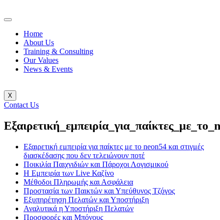
Home
About Us
Training & Consulting
Our Values
News & Events
X
Contact Us
Εξαιρετική_εμπειρία_για_παίκτες_με_το_
Εξαιρετική εμπειρία για παίκτες με το neon54 και στιγμές
διασκέδασης που δεν τελειώνουν ποτέ
Ποικιλία Παιχνιδιών και Πάροχοι Λογισμικού
Η Εμπειρία των Live Καζίνο
Μέθοδοι Πληρωμής και Ασφάλεια
Προστασία των Παικτών και Υπεύθυνος Τζόγος
Εξυπηρέτηση Πελατών και Υποστήριξη
Αναλυτικά η Υποστήριξη Πελατών
Προσφορές και Μπόνους