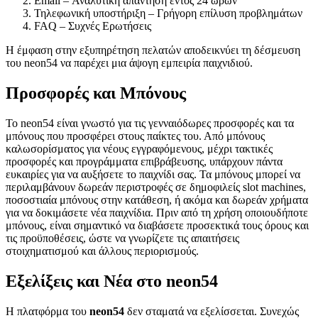
Email – Αναλυτική απάντηση εντός 24 ωρών
Τηλεφωνική υποστήριξη – Γρήγορη επίλυση προβλημάτων
FAQ – Συχνές Ερωτήσεις
Η έμφαση στην εξυπηρέτηση πελατών αποδεικνύει τη δέσμευση
του neon54 να παρέχει μια άψογη εμπειρία παιχνιδιού.
Προσφορές και Μπόνους
Το neon54 είναι γνωστό για τις γενναιόδωρες προσφορές και τα
μπόνους που προσφέρει στους παίκτες του. Από μπόνους
καλωσορίσματος για νέους εγγραφόμενους, μέχρι τακτικές
προσφορές και προγράμματα επιβράβευσης, υπάρχουν πάντα
ευκαιρίες για να αυξήσετε το παιχνίδι σας. Τα μπόνους μπορεί να
περιλαμβάνουν δωρεάν περιστροφές σε δημοφιλείς slot machines,
ποσοστιαία μπόνους στην κατάθεση, ή ακόμα και δωρεάν χρήματα
για να δοκιμάσετε νέα παιχνίδια. Πριν από τη χρήση οποιουδήποτε
μπόνους, είναι σημαντικό να διαβάσετε προσεκτικά τους όρους και
τις προϋποθέσεις, ώστε να γνωρίζετε τις απαιτήσεις
στοιχηματισμού και άλλους περιορισμούς.
Εξελίξεις και Νέα στο neon54
Η πλατφόρμα του
neon54
δεν σταματά να εξελίσσεται. Συνεχώς