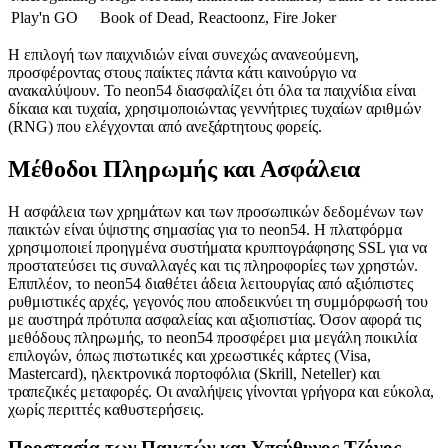
Play'n GO
Book of Dead, Reactoonz, Fire Joker
Η επιλογή των παιχνιδιών είναι συνεχώς ανανεούμενη,
προσφέροντας στους παίκτες πάντα κάτι καινούργιο να
ανακαλύψουν. Το neon54 διασφαλίζει ότι όλα τα παιχνίδια είναι
δίκαια και τυχαία, χρησιμοποιώντας γεννήτριες τυχαίων αριθμών
(RNG) που ελέγχονται από ανεξάρτητους φορείς.
Μέθοδοι Πληρωμής και Ασφάλεια
Η ασφάλεια των χρημάτων και των προσωπικών δεδομένων των
παικτών είναι ύψιστης σημασίας για το neon54. Η πλατφόρμα
χρησιμοποιεί προηγμένα συστήματα κρυπτογράφησης SSL για να
προστατεύσει τις συναλλαγές και τις πληροφορίες των χρηστών.
Επιπλέον, το neon54 διαθέτει άδεια λειτουργίας από αξιόπιστες
ρυθμιστικές αρχές, γεγονός που αποδεικνύει τη συμμόρφωσή του
με αυστηρά πρότυπα ασφαλείας και αξιοπιστίας. Όσον αφορά τις
μεθόδους πληρωμής, το neon54 προσφέρει μια μεγάλη ποικιλία
επιλογών, όπως πιστωτικές και χρεωστικές κάρτες (Visa,
Mastercard), ηλεκτρονικά πορτοφόλια (Skrill, Neteller) και
τραπεζικές μεταφορές. Οι αναλήψεις γίνονται γρήγορα και εύκολα,
χωρίς περιττές καθυστερήσεις.
Προστασία των Παικτών και Υπεύθυνος Τζόγος