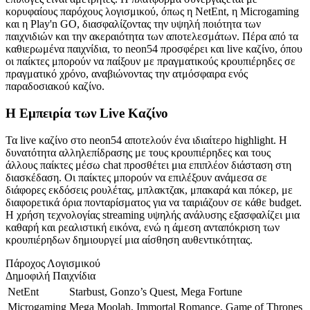
κορυφαίους παρόχους λογισμικού, όπως η NetEnt, η Microgaming
και η Play'n GO, διασφαλίζοντας την υψηλή ποιότητα των
παιχνιδιών και την ακεραιότητα των αποτελεσμάτων. Πέρα από τα
καθιερωμένα παιχνίδια, το neon54 προσφέρει και live καζίνο, όπου
οι παίκτες μπορούν να παίξουν με πραγματικούς κρουπιέρηδες σε
πραγματικό χρόνο, αναβιώνοντας την ατμόσφαιρα ενός
παραδοσιακού καζίνο.
Η Εμπειρία των Live Καζίνο
Τα live καζίνο στο neon54 αποτελούν ένα ιδιαίτερο highlight. Η
δυνατότητα αλληλεπίδρασης με τους κρουπιέρηδες και τους
άλλους παίκτες μέσω chat προσθέτει μια επιπλέον διάσταση στη
διασκέδαση. Οι παίκτες μπορούν να επιλέξουν ανάμεσα σε
διάφορες εκδόσεις ρουλέτας, μπλακτζακ, μπακαρά και πόκερ, με
διαφορετικά όρια πονταρίσματος για να ταιριάζουν σε κάθε budget.
Η χρήση τεχνολογίας streaming υψηλής ανάλυσης εξασφαλίζει μια
καθαρή και ρεαλιστική εικόνα, ενώ η άμεση ανταπόκριση των
κρουπιέρηδων δημιουργεί μια αίσθηση αυθεντικότητας.
Πάροχος Λογισμικού
Δημοφιλή Παιχνίδια
NetEnt
Starbust, Gonzo’s Quest, Mega Fortune
Microgaming
Mega Moolah, Immortal Romance, Game of Thrones