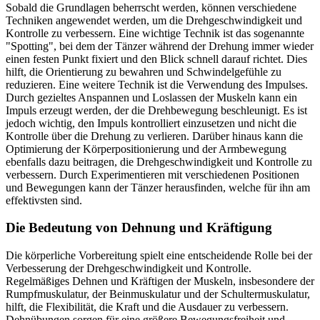
Sobald die Grundlagen beherrscht werden, können verschiedene
Techniken angewendet werden, um die Drehgeschwindigkeit und
Kontrolle zu verbessern. Eine wichtige Technik ist das sogenannte
"Spotting", bei dem der Tänzer während der Drehung immer wieder
einen festen Punkt fixiert und den Blick schnell darauf richtet. Dies
hilft, die Orientierung zu bewahren und Schwindelgefühle zu
reduzieren. Eine weitere Technik ist die Verwendung des Impulses.
Durch gezieltes Anspannen und Loslassen der Muskeln kann ein
Impuls erzeugt werden, der die Drehbewegung beschleunigt. Es ist
jedoch wichtig, den Impuls kontrolliert einzusetzen und nicht die
Kontrolle über die Drehung zu verlieren. Darüber hinaus kann die
Optimierung der Körperpositionierung und der Armbewegung
ebenfalls dazu beitragen, die Drehgeschwindigkeit und Kontrolle zu
verbessern. Durch Experimentieren mit verschiedenen Positionen
und Bewegungen kann der Tänzer herausfinden, welche für ihn am
effektivsten sind.
Die Bedeutung von Dehnung und Kräftigung
Die körperliche Vorbereitung spielt eine entscheidende Rolle bei der
Verbesserung der Drehgeschwindigkeit und Kontrolle.
Regelmäßiges Dehnen und Kräftigen der Muskeln, insbesondere der
Rumpfmuskulatur, der Beinmuskulatur und der Schultermuskulatur,
hilft, die Flexibilität, die Kraft und die Ausdauer zu verbessern.
Dehnübungen sorgen für eine größere Bewegungsfreiheit und