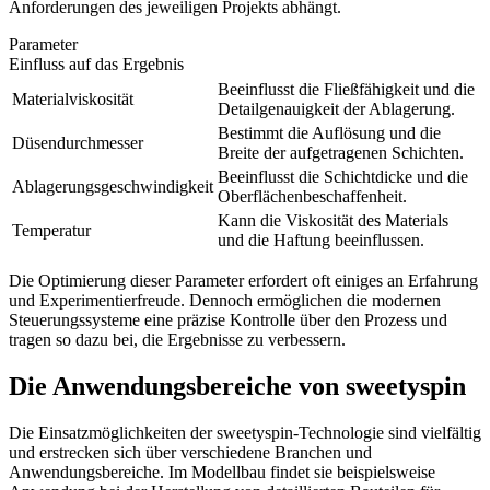
Anforderungen des jeweiligen Projekts abhängt.
Parameter
Einfluss auf das Ergebnis
Beeinflusst die Fließfähigkeit und die
Materialviskosität
Detailgenauigkeit der Ablagerung.
Bestimmt die Auflösung und die
Düsendurchmesser
Breite der aufgetragenen Schichten.
Beeinflusst die Schichtdicke und die
Ablagerungsgeschwindigkeit
Oberflächenbeschaffenheit.
Kann die Viskosität des Materials
Temperatur
und die Haftung beeinflussen.
Die Optimierung dieser Parameter erfordert oft einiges an Erfahrung
und Experimentierfreude. Dennoch ermöglichen die modernen
Steuerungssysteme eine präzise Kontrolle über den Prozess und
tragen so dazu bei, die Ergebnisse zu verbessern.
Die Anwendungsbereiche von sweetyspin
Die Einsatzmöglichkeiten der sweetyspin-Technologie sind vielfältig
und erstrecken sich über verschiedene Branchen und
Anwendungsbereiche. Im Modellbau findet sie beispielsweise