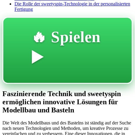
Die Rolle der sweetyspin-Technologie in der personalisierten
Fertigung
🔥 Spielen
▶️
Faszinierende Technik und sweetyspin
ermöglichen innovative Lösungen für
Modellbau und Basteln
Die Welt des Modellbaus und des Bastelns ist ständig auf der Suche
nach neuen Technologien und Methoden, um kreative Prozesse zu
vereinfachen und zu verbessern. Eine dieser Innovationen, die in