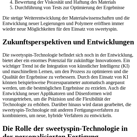
Bewertung der Viskosität und Haftung des Materials
Durchführung von Tests zur Optimierung der Ergebnisse
Die stetige Weiterentwicklung der Materialwissenschaften und die
Entwicklung neuer Legierungen und Polymere eröffnen immer
wieder neue Möglichkeiten für den Einsatz von sweetyspin.
Zukunftsperspektiven und Entwicklungen
Die sweetyspin-Technologie befindet sich noch in der Entwicklung,
bietet aber ein enormes Potenzial für zukünftige Innovationen. Ein
wichtiger Trend ist die Integration von künstlicher Intelligenz (KI)
und maschinellem Lernen, um den Prozess zu optimieren und die
Qualität der Ergebnisse zu verbessern. Durch den Einsatz von KI
können beispielsweise Prozessparameter automatisch angepasst
werden, um die bestmöglichen Ergebnisse zu erzielen. Auch die
Entwicklung neuer Applikatoren und Düsenformen wird
vorangetrieben, um die Präzision und die Flexibilität der
Technologie zu erhöhen. Darüber hinaus wird daran gearbeitet, die
sweetyspin-Technologie mit anderen Fertigungsverfahren zu
kombinieren, um neue, hybride Verfahren zu entwickeln.
Die Rolle der sweetyspin-Technologie in
der personalisierten Fertigung