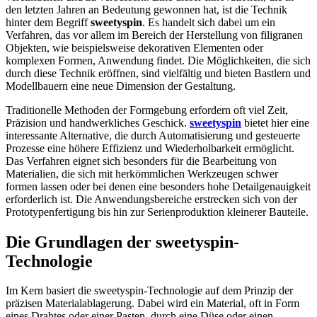
den letzten Jahren an Bedeutung gewonnen hat, ist die Technik
hinter dem Begriff
sweetyspin
. Es handelt sich dabei um ein
Verfahren, das vor allem im Bereich der Herstellung von filigranen
Objekten, wie beispielsweise dekorativen Elementen oder
komplexen Formen, Anwendung findet. Die Möglichkeiten, die sich
durch diese Technik eröffnen, sind vielfältig und bieten Bastlern und
Modellbauern eine neue Dimension der Gestaltung.
Traditionelle Methoden der Formgebung erfordern oft viel Zeit,
Präzision und handwerkliches Geschick.
sweetyspin
bietet hier eine
interessante Alternative, die durch Automatisierung und gesteuerte
Prozesse eine höhere Effizienz und Wiederholbarkeit ermöglicht.
Das Verfahren eignet sich besonders für die Bearbeitung von
Materialien, die sich mit herkömmlichen Werkzeugen schwer
formen lassen oder bei denen eine besonders hohe Detailgenauigkeit
erforderlich ist. Die Anwendungsbereiche erstrecken sich von der
Prototypenfertigung bis hin zur Serienproduktion kleinerer Bauteile.
Die Grundlagen der sweetyspin-
Technologie
Im Kern basiert die sweetyspin-Technologie auf dem Prinzip der
präzisen Materialablagerung. Dabei wird ein Material, oft in Form
eines Drahtes oder einer Pasten, durch eine Düse oder einen