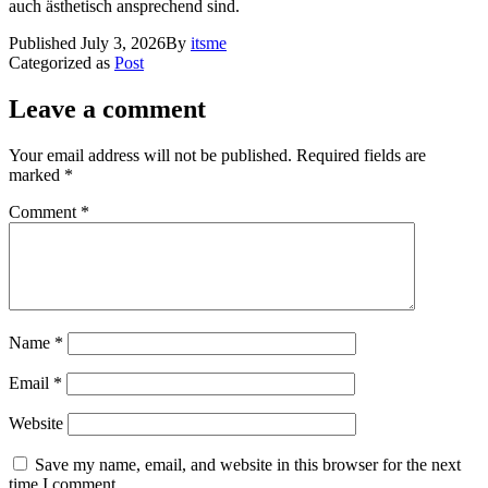
auch ästhetisch ansprechend sind.
Published
July 3, 2026
By
itsme
Categorized as
Post
Leave a comment
Your email address will not be published.
Required fields are
marked
*
Comment
*
Name
*
Email
*
Website
Save my name, email, and website in this browser for the next
time I comment.