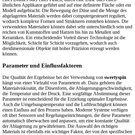
ähnlichen Applikator geführt und auf eine definierte Fläche oder ein
Modell aufgebracht. Die Bewegung der Düse und die Menge des
abgelagerten Materials werden dabei computergesteuert reguliert,
wodurch komplexe Formen und Strukturen entstehen können. Die
verwendeten Materialien können dabei sehr unterschiedlich sein und
reichen von Kunststoffen und Harzen bis hin zu Metallen und
Keramiken. Ein entscheidender Vorteil dieser Technologie ist die
Möglichkeit, Schicht für Schicht vorzugehen, wodurch auch
dreidimensionale Objekte mit hoher Präzision erzeugt werden
können.
Parameter und Einflussfaktoren
Die Qualität der Ergebnisse bei der Verwendung von
sweetyspin
hängt von einer Vielzahl von Parametern ab. Dazu gehören die
Materialviskosität, die Düsenform, die Ablagerungsgeschwindigkeit,
die Temperatur und der Druck. Eine sorgfältige Abstimmung dieser
Parameter ist entscheidend für die Erzielung optimaler Ergebnisse.
Auch die Umgebungstemperatur und die Luftfeuchtigkeit können
einen Einfluss auf den Prozess haben. Moderne Systeme verfügen
oft über Sensoren und Regelungseinrichtungen, die diese Parameter
automatisch überwachen und anpassen, um eine konstante Qualität
der Ablagerung zu gewährleisten. Die Auswahl des richtigen
Materials ist ebenfalls ein wichtiger Faktor, der von den spezifischen