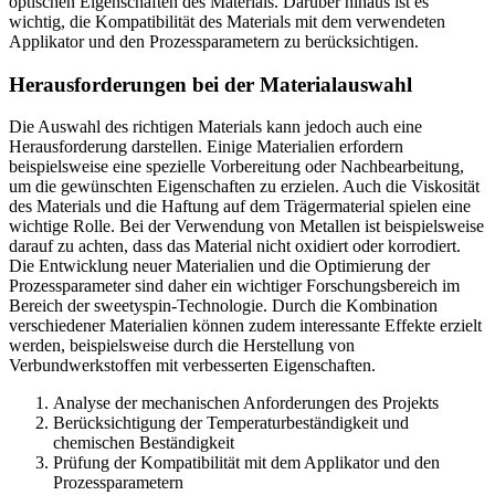
optischen Eigenschaften des Materials. Darüber hinaus ist es
wichtig, die Kompatibilität des Materials mit dem verwendeten
Applikator und den Prozessparametern zu berücksichtigen.
Herausforderungen bei der Materialauswahl
Die Auswahl des richtigen Materials kann jedoch auch eine
Herausforderung darstellen. Einige Materialien erfordern
beispielsweise eine spezielle Vorbereitung oder Nachbearbeitung,
um die gewünschten Eigenschaften zu erzielen. Auch die Viskosität
des Materials und die Haftung auf dem Trägermaterial spielen eine
wichtige Rolle. Bei der Verwendung von Metallen ist beispielsweise
darauf zu achten, dass das Material nicht oxidiert oder korrodiert.
Die Entwicklung neuer Materialien und die Optimierung der
Prozessparameter sind daher ein wichtiger Forschungsbereich im
Bereich der sweetyspin-Technologie. Durch die Kombination
verschiedener Materialien können zudem interessante Effekte erzielt
werden, beispielsweise durch die Herstellung von
Verbundwerkstoffen mit verbesserten Eigenschaften.
Analyse der mechanischen Anforderungen des Projekts
Berücksichtigung der Temperaturbeständigkeit und
chemischen Beständigkeit
Prüfung der Kompatibilität mit dem Applikator und den
Prozessparametern