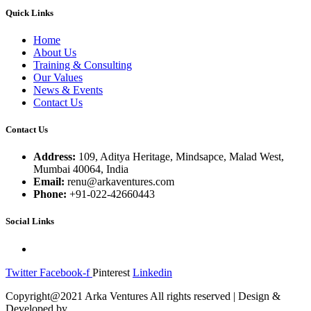
Quick Links
Home
About Us
Training & Consulting
Our Values
News & Events
Contact Us
Contact Us
Address:
109, Aditya Heritage, Mindsapce, Malad West,
Mumbai 40064, India
Email:
renu@arkaventures.com
Phone:
+91-022-42660443
Social Links
Twitter
Facebook-f
Pinterest
Linkedin
Copyright@2021 Arka Ventures All rights reserved | Design &
Developed by