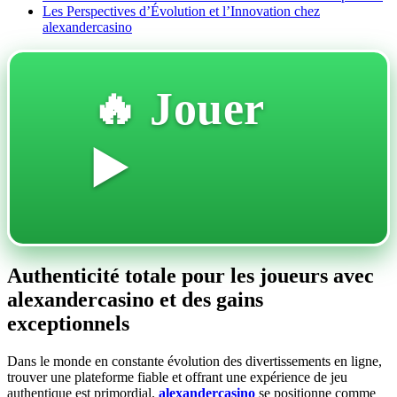
Les Perspectives d’Évolution et l’Innovation chez
alexandercasino
🔥 Jouer
▶️
Authenticité totale pour les joueurs avec
alexandercasino et des gains
exceptionnels
Dans le monde en constante évolution des divertissements en ligne,
trouver une plateforme fiable et offrant une expérience de jeu
authentique est primordial.
alexandercasino
se positionne comme