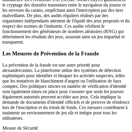
le cryptage des données transmises entre le navigateur du joueur et
les serveurs du casino, empêchant ainsi l'interception par des tiers
malveillants. De plus, des audits réguliers réalisés par des
organismes indépendants attestent de l'équité des jeux proposés et du
respect des normes de l'industrie. Ces audits vérifient le
fonctionnement des générateurs de nombres aléatoires (RNG) qui
déterminent les résultats des jeux, assurant ainsi un jeu impartial et
transparent.
Les Mesures de Prévention de la Fraude
La prévention de la fraude est une autre priorité pour
alexandercasino. La plateforme utilise des systèmes de détection
sophistiqués pour identifier et bloquer les activités suspectes, telles
que les tentatives de blanchiment d'argent ou l'utilisation de faux
comptes. Des politiques strictes en matière de vérification d'identité
sont également mises en place pour s'assurer que seuls les joueurs
légalement autorisés peuvent accéder aux jeux. Cela implique la
demande de documents d'identité officiels et de preuves de résidence
lors de l'inscription et du retrait de fonds. Ces mesures contribuent à
maintenir un environnement de jeu sûr et intègre pour tous les
utilisateurs.
Mesure de Sécurité