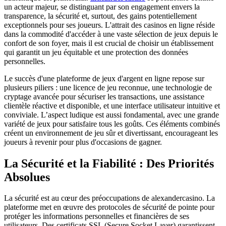
un acteur majeur, se distinguant par son engagement envers la
transparence, la sécurité et, surtout, des gains potentiellement
exceptionnels pour ses joueurs. L'attrait des casinos en ligne réside
dans la commodité d'accéder à une vaste sélection de jeux depuis le
confort de son foyer, mais il est crucial de choisir un établissement
qui garantit un jeu équitable et une protection des données
personnelles.
Le succès d'une plateforme de jeux d'argent en ligne repose sur
plusieurs piliers : une licence de jeu reconnue, une technologie de
cryptage avancée pour sécuriser les transactions, une assistance
clientèle réactive et disponible, et une interface utilisateur intuitive et
conviviale. L’aspect ludique est aussi fondamental, avec une grande
variété de jeux pour satisfaire tous les goûts. Ces éléments combinés
créent un environnement de jeu sûr et divertissant, encourageant les
joueurs à revenir pour plus d'occasions de gagner.
La Sécurité et la Fiabilité : Des Priorités
Absolues
La sécurité est au cœur des préoccupations de alexandercasino. La
plateforme met en œuvre des protocoles de sécurité de pointe pour
protéger les informations personnelles et financières de ses
utilisateurs. Des certificats SSL (Secure Socket Layer) garantissent