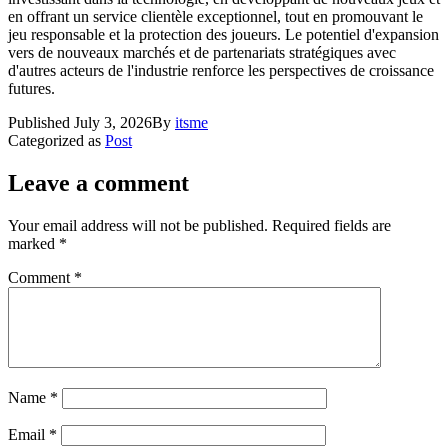
en offrant un service clientèle exceptionnel, tout en promouvant le
jeu responsable et la protection des joueurs. Le potentiel d'expansion
vers de nouveaux marchés et de partenariats stratégiques avec
d'autres acteurs de l'industrie renforce les perspectives de croissance
futures.
Published
July 3, 2026
By
itsme
Categorized as
Post
Leave a comment
Your email address will not be published.
Required fields are
marked
*
Comment
*
Name
*
Email
*