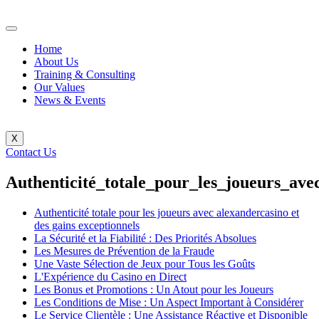
Home
About Us
Training & Consulting
Our Values
News & Events
X
Contact Us
Authenticité_totale_pour_les_joueurs_ave
Authenticité totale pour les joueurs avec alexandercasino et
des gains exceptionnels
La Sécurité et la Fiabilité : Des Priorités Absolues
Les Mesures de Prévention de la Fraude
Une Vaste Sélection de Jeux pour Tous les Goûts
L'Expérience du Casino en Direct
Les Bonus et Promotions : Un Atout pour les Joueurs
Les Conditions de Mise : Un Aspect Important à Considérer
Le Service Clientèle : Une Assistance Réactive et Disponible