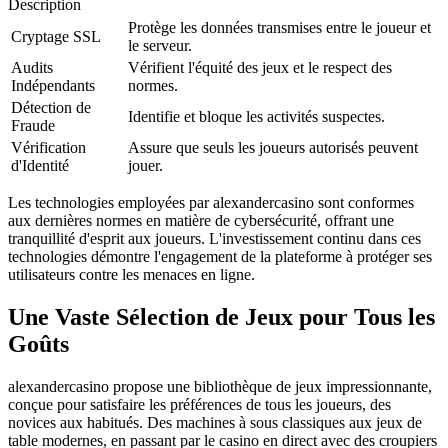
Description
Protège les données transmises entre le joueur et
Cryptage SSL
le serveur.
Audits
Vérifient l'équité des jeux et le respect des
Indépendants
normes.
Détection de
Identifie et bloque les activités suspectes.
Fraude
Vérification
Assure que seuls les joueurs autorisés peuvent
d'Identité
jouer.
Les technologies employées par alexandercasino sont conformes
aux dernières normes en matière de cybersécurité, offrant une
tranquillité d'esprit aux joueurs. L'investissement continu dans ces
technologies démontre l'engagement de la plateforme à protéger ses
utilisateurs contre les menaces en ligne.
Une Vaste Sélection de Jeux pour Tous les
Goûts
alexandercasino propose une bibliothèque de jeux impressionnante,
conçue pour satisfaire les préférences de tous les joueurs, des
novices aux habitués. Des machines à sous classiques aux jeux de
table modernes, en passant par le casino en direct avec des croupiers