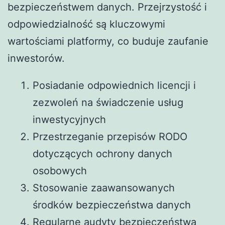
bezpieczeństwem danych. Przejrzystość i
odpowiedzialność są kluczowymi
wartościami platformy, co buduje zaufanie
inwestorów.
Posiadanie odpowiednich licencji i
zezwoleń na świadczenie usług
inwestycyjnych
Przestrzeganie przepisów RODO
dotyczących ochrony danych
osobowych
Stosowanie zaawansowanych
środków bezpieczeństwa danych
Regularne audyty bezpieczeństwa