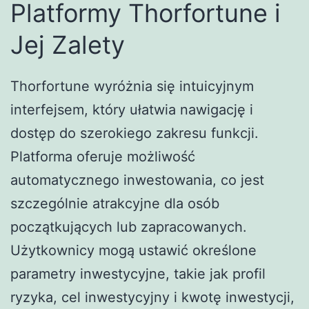
Platformy Thorfortune i
Jej Zalety
Thorfortune wyróżnia się intuicyjnym
interfejsem, który ułatwia nawigację i
dostęp do szerokiego zakresu funkcji.
Platforma oferuje możliwość
automatycznego inwestowania, co jest
szczególnie atrakcyjne dla osób
początkujących lub zapracowanych.
Użytkownicy mogą ustawić określone
parametry inwestycyjne, takie jak profil
ryzyka, cel inwestycyjny i kwotę inwestycji,