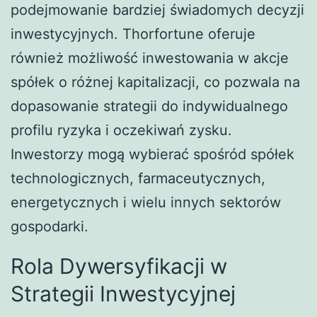
podejmowanie bardziej świadomych decyzji
inwestycyjnych. Thorfortune oferuje
również możliwość inwestowania w akcje
spółek o różnej kapitalizacji, co pozwala na
dopasowanie strategii do indywidualnego
profilu ryzyka i oczekiwań zysku.
Inwestorzy mogą wybierać spośród spółek
technologicznych, farmaceutycznych,
energetycznych i wielu innych sektorów
gospodarki.
Rola Dywersyfikacji w
Strategii Inwestycyjnej