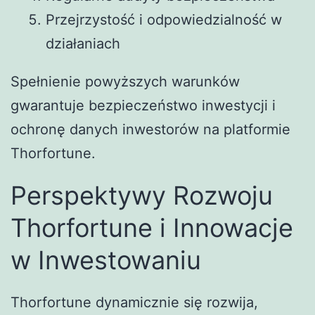
Przejrzystość i odpowiedzialność w
działaniach
Spełnienie powyższych warunków
gwarantuje bezpieczeństwo inwestycji i
ochronę danych inwestorów na platformie
Thorfortune.
Perspektywy Rozwoju
Thorfortune i Innowacje
w Inwestowaniu
Thorfortune dynamicznie się rozwija,