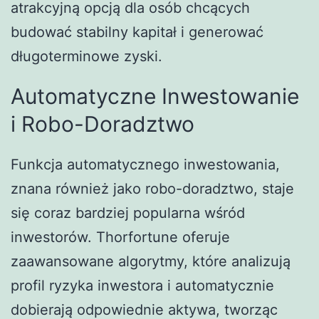
atrakcyjną opcją dla osób chcących
budować stabilny kapitał i generować
długoterminowe zyski.
Automatyczne Inwestowanie
i Robo-Doradztwo
Funkcja automatycznego inwestowania,
znana również jako robo-doradztwo, staje
się coraz bardziej popularna wśród
inwestorów. Thorfortune oferuje
zaawansowane algorytmy, które analizują
profil ryzyka inwestora i automatycznie
dobierają odpowiednie aktywa, tworząc