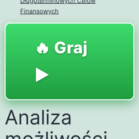
Długoterminowych Celów
Finansowych
🔥 Graj
▶️
Analiza
możliwości