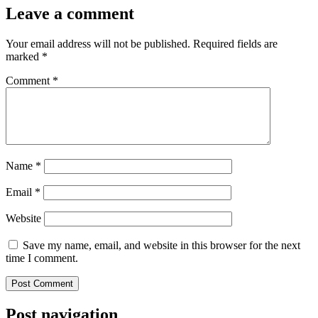
Leave a comment
Your email address will not be published.
Required fields are
marked
*
Comment
*
Name
*
Email
*
Website
Save my name, email, and website in this browser for the next
time I comment.
Post navigation