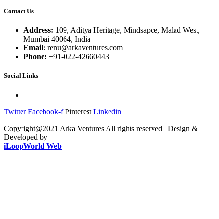
Contact Us
Address:
109, Aditya Heritage, Mindsapce, Malad West,
Mumbai 40064, India
Email:
renu@arkaventures.com
Phone:
+91-022-42660443
Social Links
Twitter
Facebook-f
Pinterest
Linkedin
Copyright@2021 Arka Ventures All rights reserved | Design &
Developed by
iLoopWorld Web