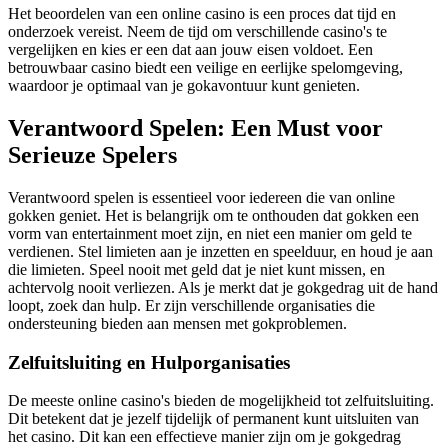
Het beoordelen van een online casino is een proces dat tijd en
onderzoek vereist. Neem de tijd om verschillende casino's te
vergelijken en kies er een dat aan jouw eisen voldoet. Een
betrouwbaar casino biedt een veilige en eerlijke spelomgeving,
waardoor je optimaal van je gokavontuur kunt genieten.
Verantwoord Spelen: Een Must voor
Serieuze Spelers
Verantwoord spelen is essentieel voor iedereen die van online
gokken geniet. Het is belangrijk om te onthouden dat gokken een
vorm van entertainment moet zijn, en niet een manier om geld te
verdienen. Stel limieten aan je inzetten en speelduur, en houd je aan
die limieten. Speel nooit met geld dat je niet kunt missen, en
achtervolg nooit verliezen. Als je merkt dat je gokgedrag uit de hand
loopt, zoek dan hulp. Er zijn verschillende organisaties die
ondersteuning bieden aan mensen met gokproblemen.
Zelfuitsluiting en Hulporganisaties
De meeste online casino's bieden de mogelijkheid tot zelfuitsluiting.
Dit betekent dat je jezelf tijdelijk of permanent kunt uitsluiten van
het casino. Dit kan een effectieve manier zijn om je gokgedrag