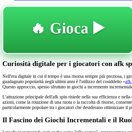
🔥 Gioca ▶️
Curiosità digitale per i giocatori con afk 
Nell'era digitale in cui il tempo è una risorsa sempre più preziosa, i g
guadagnato popolarità negli ultimi anni è l'utilizzo del cosiddetto «
afk
Questo approccio, spesso sfruttato in giochi a incremento incremental
L'attrazione principale dell'afk spin risiede nella sua efficienza e nell
azioni, come la rotazione di una ruota o la raccolta di risorse, consent
particolarmente popolare tra i giocatori che desiderano ottimizzare il
Il Fascino dei Giochi Incrementali e il Ru