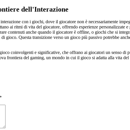
ntiere dell'Interazione
interazione con i giochi, dove il giocatore non è necessariamente impeg
ttano ai ritmi di vita del giocatore, offrendo esperienze personalizzate 
e contenuti anche quando il giocatore è offline, o giochi che si integrano
sti di gioco. Questa transizione verso un gioco più passivo potrebbe anch
i gioco coinvolgenti e significative, che offrano ai giocatori un senso d
a frontiera del gaming, un mondo in cui il gioco si adatta alla vita del
*