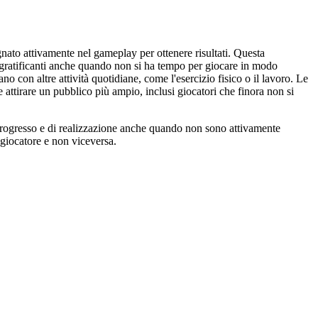
nato attivamente nel gameplay per ottenere risultati. Questa
e gratificanti anche quando non si ha tempo per giocare in modo
 con altre attività quotidiane, come l'esercizio fisico o il lavoro. Le
e attirare un pubblico più ampio, inclusi giocatori che finora non si
i progresso e di realizzazione anche quando non sono attivamente
 giocatore e non viceversa.