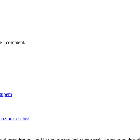
me I comment.
stupem
mozioni_esclusi
nd organisations and in the process, help them realise greater goals an