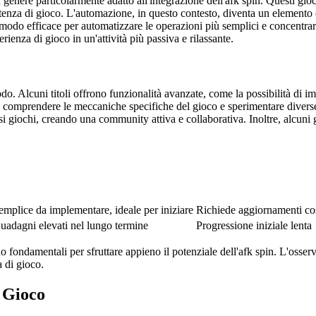
enere particolarmente adatto all'integrazione dell'afk spin. Questi gioc
tenza di gioco. L'automazione, in questo contesto, diventa un elemento 
modo efficace per automatizzare le operazioni più semplici e concentrarsi
ienza di gioco in un'attività più passiva e rilassante.
odo. Alcuni titoli offrono funzionalità avanzate, come la possibilità di
e comprendere le meccaniche specifiche del gioco e sperimentare diverse 
si giochi, creando una community attiva e collaborativa. Inoltre, alcuni 
emplice da implementare, ideale per iniziare
Richiede aggiornamenti cos
uadagni elevati nel lungo termine
Progressione iniziale lenta
 fondamentali per sfruttare appieno il potenziale dell'afk spin. L'osser
 di gioco.
 Gioco