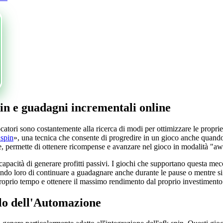
spin e guadagni incrementali online
iocatori sono costantemente alla ricerca di modi per ottimizzare le propri
 spin
», una tecnica che consente di progredire in un gioco anche quando
e, permette di ottenere ricompense e avanzare nel gioco in modalità "aw
a capacità di generare profitti passivi. I giochi che supportano questa me
endo loro di continuare a guadagnare anche durante le pause o mentre si d
 proprio tempo e ottenere il massimo rendimento dal proprio investimento
olo dell'Automazione