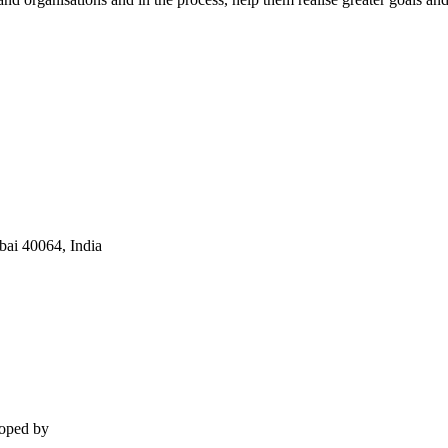
ai 40064, India
loped by