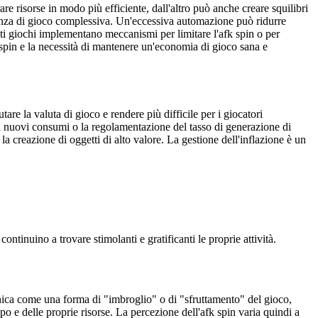
re risorse in modo più efficiente, dall'altro può anche creare squilibri
erienza di gioco complessiva. Un'eccessiva automazione può ridurre
olti giochi implementano meccanismi per limitare l'afk spin o per
k spin e la necessità di mantenere un'economia di gioco sana e
tare la valuta di gioco e rendere più difficile per i giocatori
 di nuovi consumi o la regolamentazione del tasso di generazione di
a creazione di oggetti di alto valore. La gestione dell'inflazione è un
tinuino a trovare stimolanti e gratificanti le proprie attività.
cnica come una forma di "imbroglio" o di "sfruttamento" del gioco,
o e delle proprie risorse. La percezione dell'afk spin varia quindi a