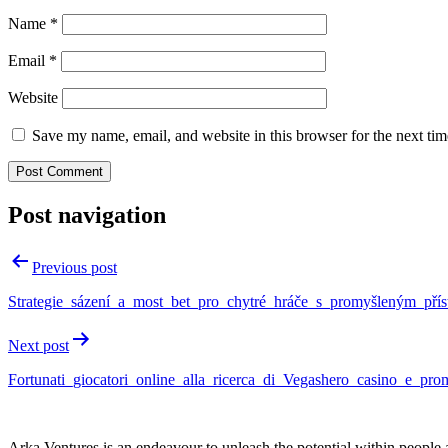
Name
*
Email
*
Website
Save my name, email, and website in this browser for the next ti
Post navigation
Previous post
Strategie_sázení_a_most_bet_pro_chytré_hráče_s_promyšleným_pří
Next post
Fortunati_giocatori_online_alla_ricerca_di_Vegashero_casino_e_pro
Arka Ventures is an endeavour to unleash the potential within people a