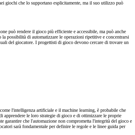
nei giochi che lo supportano esplicitamente, ma il suo utilizzo può
azione può rendere il gioco più efficiente e accessibile, ma può anche
la possibilità di automatizzare le operazioni ripetitive e concentrarsi
uali del giocatore. I progettisti di gioco devono cercare di trovare un
me l'intelligenza artificiale e il machine learning, è probabile che
 apprendere le loro strategie di gioco e di ottimizzare le proprie
nte garantire che l'automazione non comprometta l'integrità del gioco e
catori sarà fondamentale per definire le regole e le linee guida per