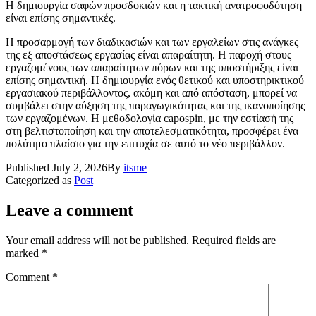
Η δημιουργία σαφών προσδοκιών και η τακτική ανατροφοδότηση
είναι επίσης σημαντικές.
Η προσαρμογή των διαδικασιών και των εργαλείων στις ανάγκες
της εξ αποστάσεως εργασίας είναι απαραίτητη. Η παροχή στους
εργαζομένους των απαραίτητων πόρων και της υποστήριξης είναι
επίσης σημαντική. Η δημιουργία ενός θετικού και υποστηρικτικού
εργασιακού περιβάλλοντος, ακόμη και από απόσταση, μπορεί να
συμβάλει στην αύξηση της παραγωγικότητας και της ικανοποίησης
των εργαζομένων. Η μεθοδολογία capospin, με την εστίασή της
στη βελτιστοποίηση και την αποτελεσματικότητα, προσφέρει ένα
πολύτιμο πλαίσιο για την επιτυχία σε αυτό το νέο περιβάλλον.
Published
July 2, 2026
By
itsme
Categorized as
Post
Leave a comment
Your email address will not be published.
Required fields are
marked
*
Comment
*