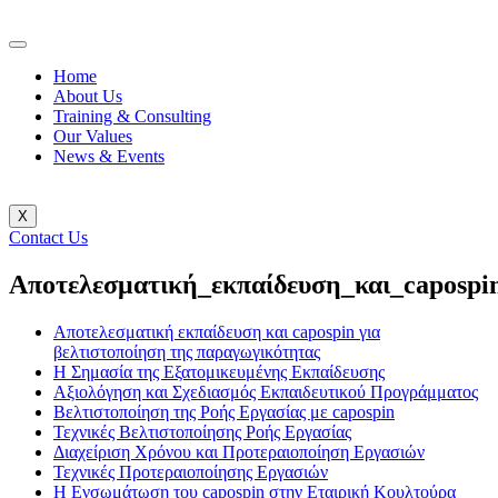
Home
About Us
Training & Consulting
Our Values
News & Events
X
Contact Us
Αποτελεσματική_εκπαίδευση_και_capospi
Αποτελεσματική εκπαίδευση και capospin για
βελτιστοποίηση της παραγωγικότητας
Η Σημασία της Εξατομικευμένης Εκπαίδευσης
Αξιολόγηση και Σχεδιασμός Εκπαιδευτικού Προγράμματος
Βελτιστοποίηση της Ροής Εργασίας με capospin
Τεχνικές Βελτιστοποίησης Ροής Εργασίας
Διαχείριση Χρόνου και Προτεραιοποίηση Εργασιών
Τεχνικές Προτεραιοποίησης Εργασιών
Η Ενσωμάτωση του capospin στην Εταιρική Κουλτούρα