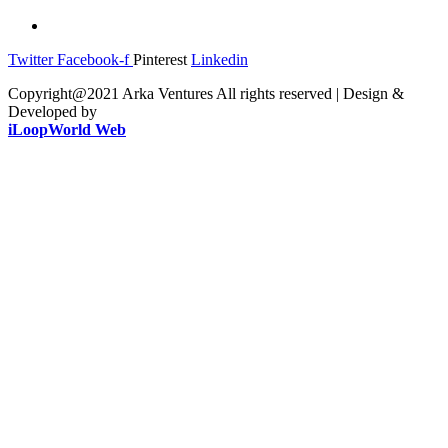
Twitter
Facebook-f
Pinterest
Linkedin
Copyright@2021 Arka Ventures All rights reserved | Design &
Developed by
iLoopWorld Web