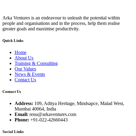
Arka Ventures is an endeavour to unleash the potential within
people and organisations and in the process, help them realise
greater goals and maximise productivity.
Quick Links
Home
About Us
Training & Consulting
Our Values
News & Events
Contact Us
Contact Us
Address:
109, Aditya Heritage, Mindsapce, Malad West,
Mumbai 40064, India
Email:
renu@arkaventures.com
Phone:
+91-022-42660443
Social Links