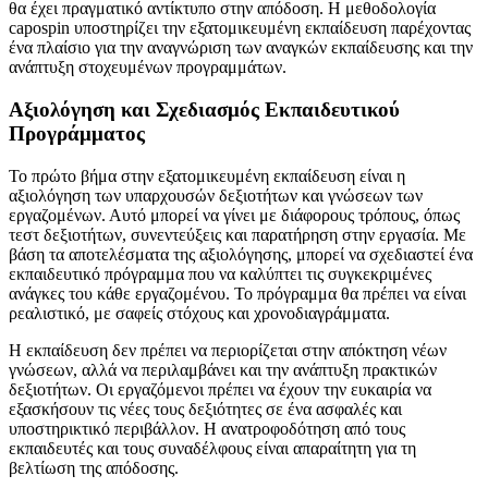
θα έχει πραγματικό αντίκτυπο στην απόδοση. Η μεθοδολογία
capospin υποστηρίζει την εξατομικευμένη εκπαίδευση παρέχοντας
ένα πλαίσιο για την αναγνώριση των αναγκών εκπαίδευσης και την
ανάπτυξη στοχευμένων προγραμμάτων.
Αξιολόγηση και Σχεδιασμός Εκπαιδευτικού
Προγράμματος
Το πρώτο βήμα στην εξατομικευμένη εκπαίδευση είναι η
αξιολόγηση των υπαρχουσών δεξιοτήτων και γνώσεων των
εργαζομένων. Αυτό μπορεί να γίνει με διάφορους τρόπους, όπως
τεστ δεξιοτήτων, συνεντεύξεις και παρατήρηση στην εργασία. Με
βάση τα αποτελέσματα της αξιολόγησης, μπορεί να σχεδιαστεί ένα
εκπαιδευτικό πρόγραμμα που να καλύπτει τις συγκεκριμένες
ανάγκες του κάθε εργαζομένου. Το πρόγραμμα θα πρέπει να είναι
ρεαλιστικό, με σαφείς στόχους και χρονοδιαγράμματα.
Η εκπαίδευση δεν πρέπει να περιορίζεται στην απόκτηση νέων
γνώσεων, αλλά να περιλαμβάνει και την ανάπτυξη πρακτικών
δεξιοτήτων. Οι εργαζόμενοι πρέπει να έχουν την ευκαιρία να
εξασκήσουν τις νέες τους δεξιότητες σε ένα ασφαλές και
υποστηρικτικό περιβάλλον. Η ανατροφοδότηση από τους
εκπαιδευτές και τους συναδέλφους είναι απαραίτητη για τη
βελτίωση της απόδοσης.