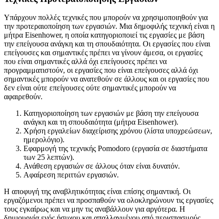
Υπάρχουν πολλές τεχνικές που μπορούν να χρησιμοποιηθούν για
την προτεραιοποίηση των εργασιών. Μια δημοφιλής τεχνική είναι η
μήτρα Eisenhower, η οποία κατηγοριοποιεί τις εργασίες με βάση
την επείγουσα ανάγκη και τη σπουδαιότητα. Οι εργασίες που είναι
επείγουσες και σημαντικές πρέπει να γίνουν άμεσα, οι εργασίες
που είναι σημαντικές αλλά όχι επείγουσες πρέπει να
προγραμματιστούν, οι εργασίες που είναι επείγουσες αλλά όχι
σημαντικές μπορούν να ανατεθούν σε άλλους και οι εργασίες που
δεν είναι ούτε επείγουσες ούτε σημαντικές μπορούν να
αφαιρεθούν.
Κατηγοριοποίηση των εργασιών με βάση την επείγουσα
ανάγκη και τη σπουδαιότητα (μήτρα Eisenhower).
Χρήση εργαλείων διαχείρισης χρόνου (λίστα υποχρεώσεων,
ημερολόγιο).
Εφαρμογή της τεχνικής Pomodoro (εργασία σε διαστήματα
των 25 λεπτών).
Ανάθεση εργασιών σε άλλους όταν είναι δυνατόν.
Αφαίρεση περιττών εργασιών.
Η αποφυγή της αναβλητικότητας είναι επίσης σημαντική. Οι
εργαζόμενοι πρέπει να προσπαθούν να ολοκληρώνουν τις εργασίες
τους εγκαίρως και να μην τις αναβάλλουν για αργότερα. Η
δημιουργία ενός ήσυχου και απαλλαγμένου από περισπασμούς