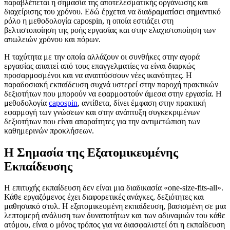
παραβλέπεται η σημασία της αποτελεσματικής οργάνωσης και
διαχείρισης του χρόνου. Εδώ έρχεται να διαδραματίσει σημαντικό
ρόλο η μεθοδολογία capospin, η οποία εστιάζει στη
βελτιστοποίηση της ροής εργασίας και στην ελαχιστοποίηση των
απωλειών χρόνου και πόρων.
Η ταχύτητα με την οποία αλλάζουν οι συνθήκες στην αγορά
εργασίας απαιτεί από τους επαγγελματίες να είναι διαρκώς
προσαρμοσμένοι και να αναπτύσσουν νέες ικανότητες. Η
παραδοσιακή εκπαίδευση συχνά υστερεί στην παροχή πρακτικών
δεξιοτήτων που μπορούν να εφαρμοστούν άμεσα στην εργασία. Η
μεθοδολογία
capospin
, αντίθετα, δίνει έμφαση στην πρακτική
εφαρμογή των γνώσεων και στην ανάπτυξη συγκεκριμένων
δεξιοτήτων που είναι απαραίτητες για την αντιμετώπιση των
καθημερινών προκλήσεων.
Η Σημασία της Εξατομικευμένης
Εκπαίδευσης
Η επιτυχής εκπαίδευση δεν είναι μια διαδικασία «one-size-fits-all».
Κάθε εργαζόμενος έχει διαφορετικές ανάγκες, δεξιότητες και
μαθησιακό στυλ. Η εξατομικευμένη εκπαίδευση, βασισμένη σε μια
λεπτομερή ανάλυση των δυνατοτήτων και των αδυναμιών του κάθε
ατόμου, είναι ο μόνος τρόπος για να διασφαλιστεί ότι η εκπαίδευση