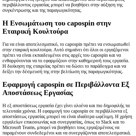
περιβάλλοντος εργασίας μπορεί να βοηθήσει στην αύξηση της
συγκέντρωσης και της παραγωγικότητας.
Η Ενσωμάτωση του capospin στην
Εταιρική Κουλτούρα
Για να είναι αποτελεσματικό, το capospin πρέπει να ενσωματωθεί
στην εταιρική κουλτούρα. Αυτό σημαίνει ότι όλοι οι εργαζόμενοι
πρέπει να είναι εκπαιδευμένοι στις αρχές του capospin και να
ενθαρρύνονται να το εφαρμόζουν στην καθημερινή τους εργασία.
Η διοίκηση της εταιρείας πρέπει να δώσει το παράδειγμα και να
δείξει την δέσμευσή της στην βελτίωση της παραγωγικότητας.
Εφαρμογή capospin σε Περιβάλλοντα Εξ
Αποστάσεως Εργασίας
Η εξ αποστάσεως εργασία έχει γίνει ολοένα και πιο δημοφιλής τα
τελευταία χρόνια. Η εφαρμογή του capospin σε περιβάλλοντα εξ
αποστάσεως εργασίας μπορεί να είναι ιδιαίτερα ωφέλιμη. Η χρήση
εργαλείων επικοινωνίας και συνεργασίας, όπως το Slack και το
Microsoft Teams, μπορεί να βοηθήσει τους εργαζομένους να
παραμένουν συνδεδεμένοι και να συνεργάζονται αποτελεσματικά.