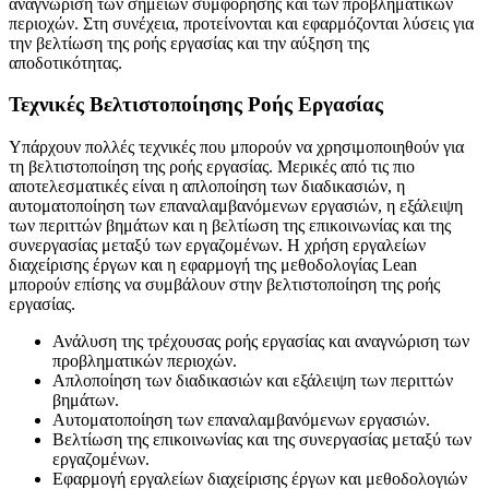
αναγνώριση των σημείων συμφόρησης και των προβληματικών
περιοχών. Στη συνέχεια, προτείνονται και εφαρμόζονται λύσεις για
την βελτίωση της ροής εργασίας και την αύξηση της
αποδοτικότητας.
Τεχνικές Βελτιστοποίησης Ροής Εργασίας
Υπάρχουν πολλές τεχνικές που μπορούν να χρησιμοποιηθούν για
τη βελτιστοποίηση της ροής εργασίας. Μερικές από τις πιο
αποτελεσματικές είναι η απλοποίηση των διαδικασιών, η
αυτοματοποίηση των επαναλαμβανόμενων εργασιών, η εξάλειψη
των περιττών βημάτων και η βελτίωση της επικοινωνίας και της
συνεργασίας μεταξύ των εργαζομένων. Η χρήση εργαλείων
διαχείρισης έργων και η εφαρμογή της μεθοδολογίας Lean
μπορούν επίσης να συμβάλουν στην βελτιστοποίηση της ροής
εργασίας.
Ανάλυση της τρέχουσας ροής εργασίας και αναγνώριση των
προβληματικών περιοχών.
Απλοποίηση των διαδικασιών και εξάλειψη των περιττών
βημάτων.
Αυτοματοποίηση των επαναλαμβανόμενων εργασιών.
Βελτίωση της επικοινωνίας και της συνεργασίας μεταξύ των
εργαζομένων.
Εφαρμογή εργαλείων διαχείρισης έργων και μεθοδολογιών