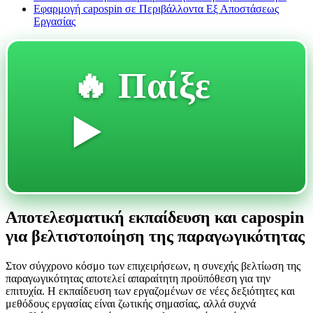
Εφαρμογή capospin σε Περιβάλλοντα Εξ Αποστάσεως
Εργασίας
🔥 Παίξε
▶️
Αποτελεσματική εκπαίδευση και capospin
για βελτιστοποίηση της παραγωγικότητας
Στον σύγχρονο κόσμο των επιχειρήσεων, η συνεχής βελτίωση της
παραγωγικότητας αποτελεί απαραίτητη προϋπόθεση για την
επιτυχία. Η εκπαίδευση των εργαζομένων σε νέες δεξιότητες και
μεθόδους εργασίας είναι ζωτικής σημασίας, αλλά συχνά