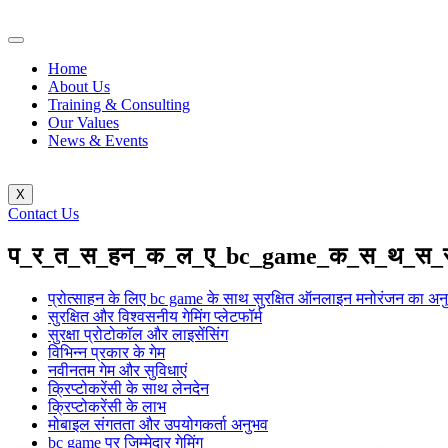
Home
About Us
Training & Consulting
Our Values
News & Events
X
Contact Us
प_र_त_स_हन_क_ल_ए_bc_game_क_स_थ_स_
प्रोत्साहन के लिए bc game के साथ सुरक्षित ऑनलाइन मनोरंजन का अन
सुरक्षित और विश्वसनीय गेमिंग प्लेटफॉर्म
सुरक्षा प्रोटोकॉल और लाइसेंसिंग
विभिन्न प्रकार के गेम
नवीनतम गेम और सुविधाएं
क्रिप्टोकरेंसी के साथ लेनदेन
क्रिप्टोकरेंसी के लाभ
मोबाइल संगतता और उपयोगकर्ता अनुभव
bc game पर जिम्मेदार गेमिंग