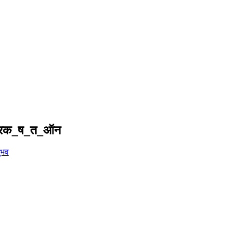
रक_ष_त_ऑन
ुभव