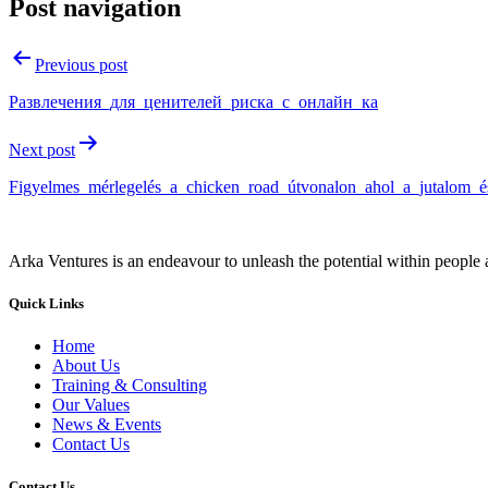
Post navigation
Previous post
Развлечения_для_ценителей_риска_с_онлайн_ка
Next post
Figyelmes_mérlegelés_a_chicken_road_útvonalon_ahol_a_jutalom_é
Arka Ventures is an endeavour to unleash the potential within people a
Quick Links
Home
About Us
Training & Consulting
Our Values
News & Events
Contact Us
Contact Us