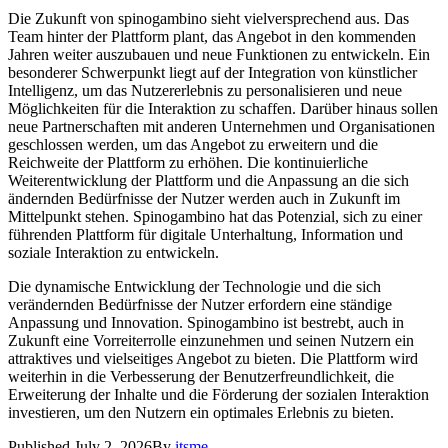
Die Zukunft von spinogambino sieht vielversprechend aus. Das
Team hinter der Plattform plant, das Angebot in den kommenden
Jahren weiter auszubauen und neue Funktionen zu entwickeln. Ein
besonderer Schwerpunkt liegt auf der Integration von künstlicher
Intelligenz, um das Nutzererlebnis zu personalisieren und neue
Möglichkeiten für die Interaktion zu schaffen. Darüber hinaus sollen
neue Partnerschaften mit anderen Unternehmen und Organisationen
geschlossen werden, um das Angebot zu erweitern und die
Reichweite der Plattform zu erhöhen. Die kontinuierliche
Weiterentwicklung der Plattform und die Anpassung an die sich
ändernden Bedürfnisse der Nutzer werden auch in Zukunft im
Mittelpunkt stehen. Spinogambino hat das Potenzial, sich zu einer
führenden Plattform für digitale Unterhaltung, Information und
soziale Interaktion zu entwickeln.
Die dynamische Entwicklung der Technologie und die sich
verändernden Bedürfnisse der Nutzer erfordern eine ständige
Anpassung und Innovation. Spinogambino ist bestrebt, auch in
Zukunft eine Vorreiterrolle einzunehmen und seinen Nutzern ein
attraktives und vielseitiges Angebot zu bieten. Die Plattform wird
weiterhin in die Verbesserung der Benutzerfreundlichkeit, die
Erweiterung der Inhalte und die Förderung der sozialen Interaktion
investieren, um den Nutzern ein optimales Erlebnis zu bieten.
Published
July 2, 2026
By
itsme