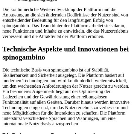
Die kontinuierliche Weiterentwicklung der Plattform und die
Anpassung an die sich ändernden Bedürfnisse der Nutzer sind von
entscheidender Bedeutung für den langfristigen Erfolg von
spinogambino. Das Team hinter der Plattform arbeitet stets daran,
neue Funktionen und Inhalte zu entwickeln, die das Nutzererlebnis
verbessern und die Attraktivität der Plattform erhöhen.
Technische Aspekte und Innovationen bei
spinogambino
Die technische Basis von spinogambino ist auf Stabilität,
Skalierbarkeit und Sicherheit ausgelegt. Die Plattform basiert auf
modernen Technologien und wird kontinuierlich weiterentwickelt,
um den wachsenden Anforderungen der Nutzer gerecht zu werden.
Ein besonderes Augenmerk liegt auf der Optimierung der
Ladezeiten und der Gewährleistung einer reibungslosen
Funktionalität auf allen Geräten. Darüber hinaus werden innovative
Technologien eingesetzt, um das Nutzererlebnis zu verbessern und
neue Möglichkeiten für die Interaktion zu schaffen. Die Plattform
unterstützt verschiedene Sprachen und Währungen, um eine
internationale Nutzerbasis anzusprechen.