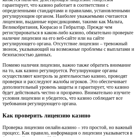
гарантирует, что казино работает в соответствии с
определенными стандартами и правилами, установленными
регулирующим органом. Наиболее уважаемыми считаются
лицензии, выданные юрисдикциями, такими как Мальта,
Великобритания, Кюрасао и Гибралтар. Прежде чем
регистрироваться в каком-либо казино, обязательно проверьте
наличие лицензии на его веб-сайте или на сайте
регулирующего органа. Отсутствие лицензии – тревожный
звонок, указывающий на возможные проблемы с выплатами и
безопасностью данных.
Помимо наличия лицензии, важно также обратить внимание
на то, как казино регулируется. Регулирующие органы
осуществляют контроль за деятельностью казино, проводят
проверки и расследуют жалобы игроков. Это обеспечивает
дополнительный уровень защиты и гарантирует, что казино
будет действовать честно и прозрачно. Внимательно изучите
условия лицензии и убедитесь, что казино соблюдает все
требования регулирующего органа.
Как проверить лицензию казино
Проверка лицензии онлайн-казино – это простой, но важный
процесс. Как правило, информация о лицензии указывается в