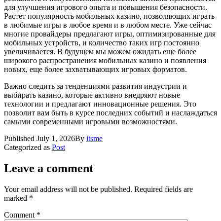
для улучшения игрового опыта и повышения безопасности.
Растет популярность мобильных казино, позволяющих играть
в любимые игры в любое время и в любом месте. Уже сейчас
многие провайдеры предлагают игры, оптимизированные для
мобильных устройств, и количество таких игр постоянно
увеличивается. В будущем мы можем ожидать еще более
широкого распространения мобильных казино и появления
новых, еще более захватывающих игровых форматов.
Важно следить за тенденциями развития индустрии и
выбирать казино, которые активно внедряют новые
технологии и предлагают инновационные решения. Это
позволит вам быть в курсе последних событий и наслаждаться
самыми современными игровыми возможностями.
Published
July 1, 2026
By
itsme
Categorized as
Post
Leave a comment
Your email address will not be published.
Required fields are
marked
*
Comment
*