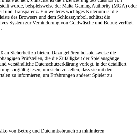
erkmale achten. Zunächst ist die Lizenzierung des Casinos von
gestellt wurde, beispielsweise der Malta Gaming Authority (MGA) oder
 und Transparenz. Ein weiteres wichtiges Kriterium ist die
sleiste des Browsers und dem Schlosssymbol, schützt die
ektives System zur Verhinderung von Geldwäsche und Betrug verfügt.
.
an Sicherheit zu bieten. Dazu gehören beispielsweise die
ängigen Prüfstellen, die die Zufälligkeit der Spielausgänge
und verständliche Datenschutzerklärung vorlegt, in der detailliert
ng sorgfältig lesen, um sicherzustellen, dass sie mit den
rtalen zu informieren, um Erfahrungen anderer Spieler zu
 Risiko von Betrug und Datenmissbrauch zu minimieren.