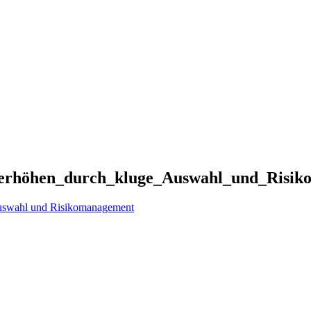
o_erhöhen_durch_kluge_Auswahl_und_Risik
 Auswahl und Risikomanagement