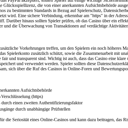
as PayPal akzeptiert, sollten Spieler auf einige wichtige Sicherheitsm
ge Glücksspiellizenz, die von einer anerkannten Aufsichtsbehörde aus
 zu bestimmten Standards in Bezug auf Spielerschutz, Datensicherheit
etzt wird. Eine sichere Verbindung, erkennbar am "https" in der Adres
f. Darüber hinaus sollten Spieler prüfen, ob das Casino über ein eff
eler und die Überwachung von Transaktionen auf verdächtige Aktivitäten
ätzliche Vorkehrungen treffen, um den Spielern ein noch höheres Maß 
as Spielerkonto zusätzlich schützt, sowie die Zusammenarbeit mit unabh
e fair und transparent sind. Wichtig ist auch, dass das Casino eine klare 
peichert und verwendet werden. Spieler sollten diese Datenschutzerkläru
atsam, sich über die Ruf des Casinos in Online-Foren und Bewertungspo
anerkannten Aufsichtsbehörde
Verschlüsselung (https)
 durch einen zweiten Authentifizierungsfaktor
usgänge durch unabhängige Prüfstellen
or für die Seriosität eines Online-Casinos und kann dazu beitragen, das