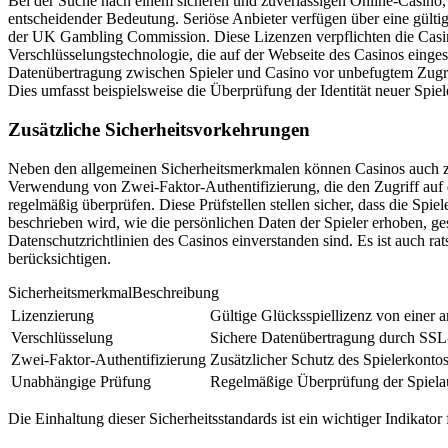
Bei der Suche nach einem sicheren und zuverlässigen Online-Casino, d
entscheidender Bedeutung. Seriöse Anbieter verfügen über eine gülti
der UK Gambling Commission. Diese Lizenzen verpflichten die Casinos
Verschlüsselungstechnologie, die auf der Webseite des Casinos einges
Datenübertragung zwischen Spieler und Casino vor unbefugtem Zugrif
Dies umfasst beispielsweise die Überprüfung der Identität neuer Spi
Zusätzliche Sicherheitsvorkehrungen
Neben den allgemeinen Sicherheitsmerkmalen können Casinos auch zus
Verwendung von Zwei-Faktor-Authentifizierung, die den Zugriff auf d
regelmäßig überprüfen. Diese Prüfstellen stellen sicher, dass die Spiel
beschrieben wird, wie die persönlichen Daten der Spieler erhoben, ges
Datenschutzrichtlinien des Casinos einverstanden sind. Es ist auch r
berücksichtigen.
SicherheitsmerkmalBeschreibung
Lizenzierung
Gültige Glücksspiellizenz von einer 
Verschlüsselung
Sichere Datenübertragung durch SSL-
Zwei-Faktor-Authentifizierung
Zusätzlicher Schutz des Spielerkontos
Unabhängige Prüfung
Regelmäßige Überprüfung der Spiela
Die Einhaltung dieser Sicherheitsstandards ist ein wichtiger Indikat