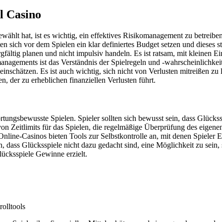
l Casino
wählt hat, ist es wichtig, ein effektives Risikomanagement zu betreiben
n sich vor dem Spielen ein klar definiertes Budget setzen und dieses stri
orgfältig planen und nicht impulsiv handeln. Es ist ratsam, mit kleinen
managements ist das Verständnis der Spielregeln und -wahrscheinlichkeit
einschätzen. Es ist auch wichtig, sich nicht von Verlusten mitreißen z
, der zu erheblichen finanziellen Verlusten führt.
rtungsbewusste Spielen. Spieler sollten sich bewusst sein, dass Glüc
von Zeitlimits für das Spielen, die regelmäßige Überprüfung des eige
Online-Casinos bieten Tools zur Selbstkontrolle an, mit denen Spieler Ei
, dass Glücksspiele nicht dazu gedacht sind, eine Möglichkeit zu sein, 
lücksspiele Gewinne erzielt.
olltools