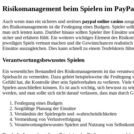
Risikomanagement beim Spielen im PayPa
Auch wenn man ein sicheres und seriöses
paypal online casino
ausge
des Risikomanagements ist die Festlegung eines Budgets. Spieler sollte
man sich leisten kann. Darüber hinaus sollten Spieler ihre Einsätze s
sicher und erfahren fühlt. Ein weiteres wichtiges Element des Risiko
jeweiligen Spiels vertraut machen und die Gewinnchancen realistisch 
Einsätze auszugleichen. Dies kann schnell zu einem Teufelskreis führen
Verantwortungsbewusstes Spielen
Ein wesentlicher Bestandteil des Risikomanagements ist das verantwo
Spielsucht zu vermeiden. Dazu gehört beispielsweise die Festlegung 
Gefühl hat, die Kontrolle über sein Spielverhalten zu verlieren. Viele 
Spielen ausschließen können. Es ist auch wichtig, sich bewusst zu sein
werden, und man sollte sich nicht darauf verlassen, dass man durch G
Festlegung eines Budgets
Sorgfältige Planung der Einsätze
Verständnis der Spielregeln und -wahrscheinlichkeiten
Vermeidung von Verlustverfolgung
Verantwortungsbewusstes Spielen und Nutzung von Selbstkontr