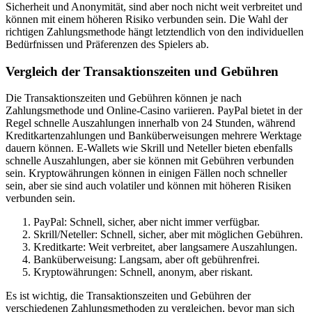
Sicherheit und Anonymität, sind aber noch nicht weit verbreitet und
können mit einem höheren Risiko verbunden sein. Die Wahl der
richtigen Zahlungsmethode hängt letztendlich von den individuellen
Bedürfnissen und Präferenzen des Spielers ab.
Vergleich der Transaktionszeiten und Gebühren
Die Transaktionszeiten und Gebühren können je nach
Zahlungsmethode und Online-Casino variieren. PayPal bietet in der
Regel schnelle Auszahlungen innerhalb von 24 Stunden, während
Kreditkartenzahlungen und Banküberweisungen mehrere Werktage
dauern können. E-Wallets wie Skrill und Neteller bieten ebenfalls
schnelle Auszahlungen, aber sie können mit Gebühren verbunden
sein. Kryptowährungen können in einigen Fällen noch schneller
sein, aber sie sind auch volatiler und können mit höheren Risiken
verbunden sein.
PayPal: Schnell, sicher, aber nicht immer verfügbar.
Skrill/Neteller: Schnell, sicher, aber mit möglichen Gebühren.
Kreditkarte: Weit verbreitet, aber langsamere Auszahlungen.
Banküberweisung: Langsam, aber oft gebührenfrei.
Kryptowährungen: Schnell, anonym, aber riskant.
Es ist wichtig, die Transaktionszeiten und Gebühren der
verschiedenen Zahlungsmethoden zu vergleichen, bevor man sich