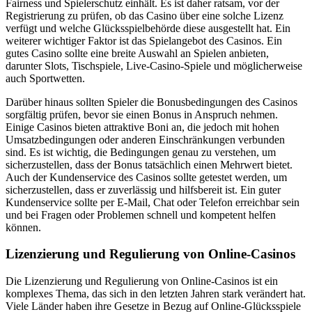
Fairness und Spielerschutz einhält. Es ist daher ratsam, vor der
Registrierung zu prüfen, ob das Casino über eine solche Lizenz
verfügt und welche Glücksspielbehörde diese ausgestellt hat. Ein
weiterer wichtiger Faktor ist das Spielangebot des Casinos. Ein
gutes Casino sollte eine breite Auswahl an Spielen anbieten,
darunter Slots, Tischspiele, Live-Casino-Spiele und möglicherweise
auch Sportwetten.
Darüber hinaus sollten Spieler die Bonusbedingungen des Casinos
sorgfältig prüfen, bevor sie einen Bonus in Anspruch nehmen.
Einige Casinos bieten attraktive Boni an, die jedoch mit hohen
Umsatzbedingungen oder anderen Einschränkungen verbunden
sind. Es ist wichtig, die Bedingungen genau zu verstehen, um
sicherzustellen, dass der Bonus tatsächlich einen Mehrwert bietet.
Auch der Kundenservice des Casinos sollte getestet werden, um
sicherzustellen, dass er zuverlässig und hilfsbereit ist. Ein guter
Kundenservice sollte per E-Mail, Chat oder Telefon erreichbar sein
und bei Fragen oder Problemen schnell und kompetent helfen
können.
Lizenzierung und Regulierung von Online-Casinos
Die Lizenzierung und Regulierung von Online-Casinos ist ein
komplexes Thema, das sich in den letzten Jahren stark verändert hat.
Viele Länder haben ihre Gesetze in Bezug auf Online-Glücksspiele