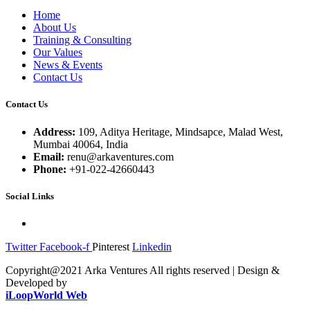
Home
About Us
Training & Consulting
Our Values
News & Events
Contact Us
Contact Us
Address:
109, Aditya Heritage, Mindsapce, Malad West,
Mumbai 40064, India
Email:
renu@arkaventures.com
Phone:
+91-022-42660443
Social Links
Twitter
Facebook-f
Pinterest
Linkedin
Copyright@2021 Arka Ventures All rights reserved | Design &
Developed by
iLoopWorld Web