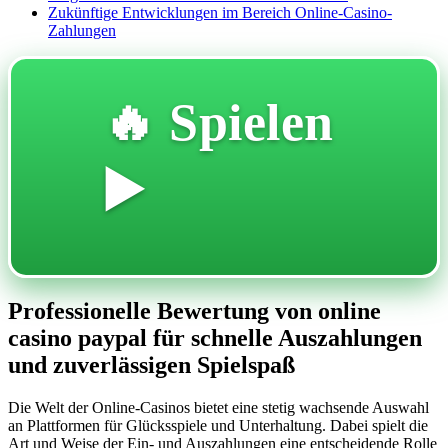
Zukünftige Entwicklungen im Bereich Online-Casino-
Zahlungen
🔥 Spielen
▶️
Professionelle Bewertung von online
casino paypal für schnelle Auszahlungen
und zuverlässigen Spielspaß
Die Welt der Online-Casinos bietet eine stetig wachsende Auswahl
an Plattformen für Glücksspiele und Unterhaltung. Dabei spielt die
Art und Weise der Ein- und Auszahlungen eine entscheidende Rolle