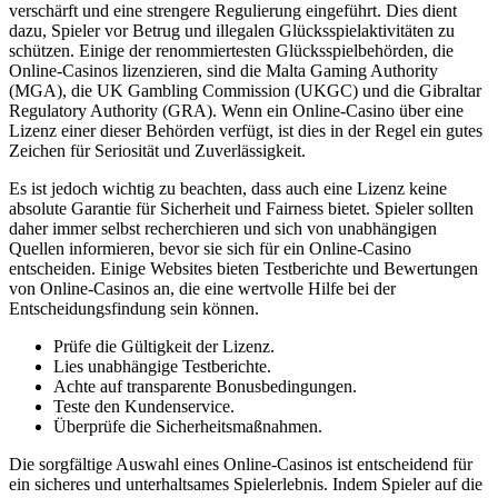
verschärft und eine strengere Regulierung eingeführt. Dies dient
dazu, Spieler vor Betrug und illegalen Glücksspielaktivitäten zu
schützen. Einige der renommiertesten Glücksspielbehörden, die
Online-Casinos lizenzieren, sind die Malta Gaming Authority
(MGA), die UK Gambling Commission (UKGC) und die Gibraltar
Regulatory Authority (GRA). Wenn ein Online-Casino über eine
Lizenz einer dieser Behörden verfügt, ist dies in der Regel ein gutes
Zeichen für Seriosität und Zuverlässigkeit.
Es ist jedoch wichtig zu beachten, dass auch eine Lizenz keine
absolute Garantie für Sicherheit und Fairness bietet. Spieler sollten
daher immer selbst recherchieren und sich von unabhängigen
Quellen informieren, bevor sie sich für ein Online-Casino
entscheiden. Einige Websites bieten Testberichte und Bewertungen
von Online-Casinos an, die eine wertvolle Hilfe bei der
Entscheidungsfindung sein können.
Prüfe die Gültigkeit der Lizenz.
Lies unabhängige Testberichte.
Achte auf transparente Bonusbedingungen.
Teste den Kundenservice.
Überprüfe die Sicherheitsmaßnahmen.
Die sorgfältige Auswahl eines Online-Casinos ist entscheidend für
ein sicheres und unterhaltsames Spielerlebnis. Indem Spieler auf die