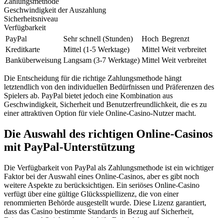
Zahlungsmethode
Geschwindigkeit der Auszahlung
Sicherheitsniveau
Verfügbarkeit
PayPal
Sehr schnell (Stunden)
Hoch
Begrenzt
Kreditkarte
Mittel (1-5 Werktage)
Mittel
Weit verbreitet
Banküberweisung
Langsam (3-7 Werktage)
Mittel
Weit verbreitet
Die Entscheidung für die richtige Zahlungsmethode hängt
letztendlich von den individuellen Bedürfnissen und Präferenzen des
Spielers ab. PayPal bietet jedoch eine Kombination aus
Geschwindigkeit, Sicherheit und Benutzerfreundlichkeit, die es zu
einer attraktiven Option für viele Online-Casino-Nutzer macht.
Die Auswahl des richtigen Online-Casinos
mit PayPal-Unterstützung
Die Verfügbarkeit von PayPal als Zahlungsmethode ist ein wichtiger
Faktor bei der Auswahl eines Online-Casinos, aber es gibt noch
weitere Aspekte zu berücksichtigen. Ein seriöses Online-Casino
verfügt über eine gültige Glücksspiellizenz, die von einer
renommierten Behörde ausgestellt wurde. Diese Lizenz garantiert,
dass das Casino bestimmte Standards in Bezug auf Sicherheit,