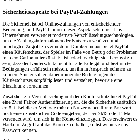
Sicherheitsaspekte bei PayPal-Zahlungen
Die Sicherheit ist bei Online-Zahlungen von entscheidender
Bedeutung, und PayPal nimmt diesen Aspekt sehr ernst. Das
Unternehmen verwendet modernste Verschlüsselungstechnologien,
um die Zahlungsinformationen der Nutzer zu schützen und
unbefugten Zugriff zu verhindern. Darüber hinaus bietet PayPal
einen Käuferschutz, der Spieler im Falle von Betrug oder Problemen
mit dem Casino unterstützt. Es ist jedoch wichtig, sich bewusst zu
sein, dass der Käuferschutz nicht für alle Fälle gilt und bestimmte
Bedingungen erfüllt sein müssen, um ihn in Anspruch nehmen zu
können. Spieler sollten daher immer die Bedingungen des
Käuferschutzes sorgfältig lesen und verstehen, bevor sie eine
Einzahlung vornehmen.
Zusätzlich zur Verschlüsselung und dem Käuferschutz bietet PayPal
eine Zwei-Faktor-Authentifizierung an, die die Sicherheit zusätzlich
erhöht. Bei dieser Methode müssen Nutzer neben ihrem Passwort
noch einen zusätzlichen Code eingeben, der per SMS oder E-Mail
versendet wird, um sich in ihr Konto einzuloggen. Dies erschwert es
Hackern, Zugriff auf das Konto zu erhalten, selbst wenn sie das
Passwort kennen.