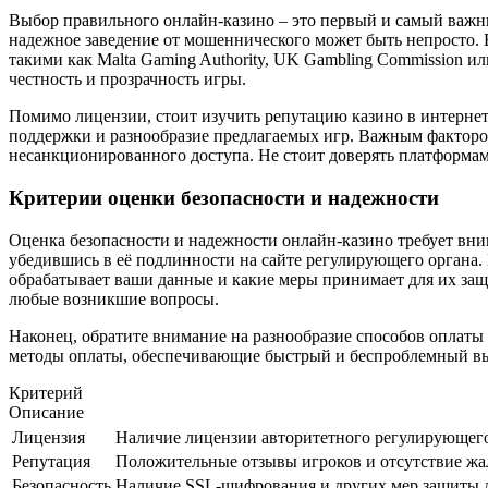
Выбор правильного онлайн-казино – это первый и самый важн
надежное заведение от мошеннического может быть непросто.
такими как Malta Gaming Authority, UK Gambling Commission и
честность и прозрачность игры.
Помимо лицензии, стоит изучить репутацию казино в интернет
поддержки и разнообразие предлагаемых игр. Важным факторо
несанкционированного доступа. Не стоит доверять платформа
Критерии оценки безопасности и надежности
Оценка безопасности и надежности онлайн-казино требует вни
убедившись в её подлинности на сайте регулирующего органа. 
обрабатывает ваши данные и какие меры принимает для их защ
любые возникшие вопросы.
Наконец, обратите внимание на разнообразие способов оплаты 
методы оплаты, обеспечивающие быстрый и беспроблемный вы
Критерий
Описание
Лицензия
Наличие лицензии авторитетного регулирующего
Репутация
Положительные отзывы игроков и отсутствие жа
Безопасность
Наличие SSL-шифрования и других мер защиты 