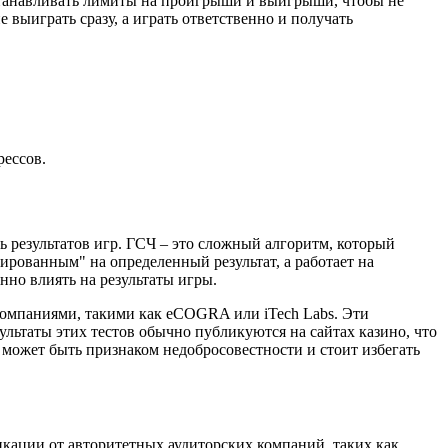
станавливать лимиты на проигрыши и выигрыши, чтобы не
 выиграть сразу, а играть ответственно и получать
рессов.
 результатов игр. ГСЧ – это сложный алгоритм, который
ированным" на определенный результат, а работает на
нно влиять на результаты игры.
омпаниями, такими как eCOGRA или iTech Labs. Эти
льтаты этих тестов обычно публикуются на сайтах казино, что
 может быть признаком недобросовестности и стоит избегать
икации от авторитетных аудиторских компаний, таких как