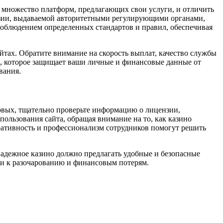
 множество платформ, предлагающих свои услуги, и отличить
ензии, выдаваемой авторитетными регулирующими органами,
а соблюдением определенных стандартов и правил, обеспечивая
йтах. Обратите внимание на скорость выплат, качество службы
я, которое защищает ваши личные и финансовые данные от
вания.
рвых, тщательно проверьте информацию о лицензии,
ользования сайта, обращая внимание на то, как казино
еративность и профессионализм сотрудников помогут решить
 Надежное казино должно предлагать удобные и безопасные
и к разочарованию и финансовым потерям.