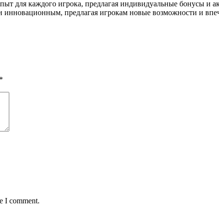
опыт для каждого игрока, предлагая индивидуальные бонусы и а
и инновационным, предлагая игрокам новые возможности и впе
*
me I comment.