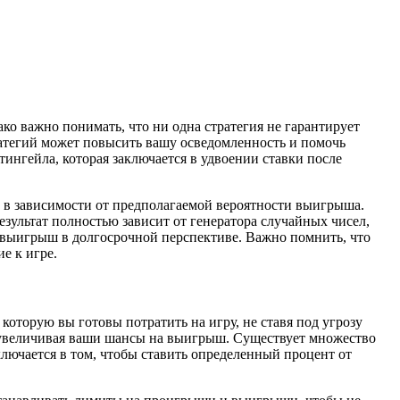
о важно понимать, что ни одна стратегия не гарантирует
тратегий может повысить вашу осведомленность и помочь
ингейла, которая заключается в удвоении ставки после
и в зависимости от предполагаемой вероятности выигрыша.
езультат полностью зависит от генератора случайных чисел,
 выигрыш в долгосрочной перспективе. Важно помнить, что
е к игре.
которую вы готовы потратить на игру, не ставя под угрозу
 увеличивая ваши шансы на выигрыш. Существует множество
лючается в том, чтобы ставить определенный процент от