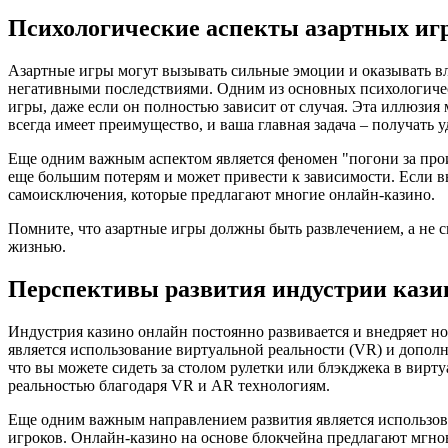
Психологические аспекты азартных игр
Азартные игры могут вызывать сильные эмоции и оказывать вли
негативными последствиями. Одним из основных психологически
игры, даже если он полностью зависит от случая. Эта иллюзи
всегда имеет преимущество, и ваша главная задача – получать у
Еще одним важным аспектом является феномен "погони за проиг
еще большим потерям и может привести к зависимости. Если вы
самоисключения, которые предлагают многие онлайн-казино.
Помните, что азартные игры должны быть развлечением, а не с
жизнью.
Перспективы развития индустрии кази
Индустрия казино онлайн постоянно развивается и внедряет 
является использование виртуальной реальности (VR) и дополн
что вы можете сидеть за столом рулетки или блэкджека в вирт
реальностью благодаря VR и AR технологиям.
Еще одним важным направлением развития является использова
игроков. Онлайн-казино на основе блокчейна предлагают мгнов