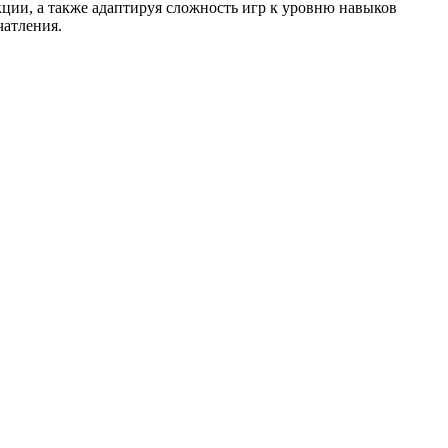
кции, а также адаптируя сложность игр к уровню навыков
чатления.