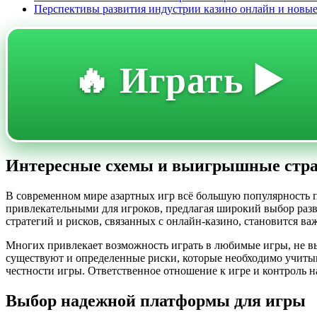
Перспективы развития индустрии казино онлайн и новы
🔥 Играть ▶️
Интересные схемы и выигрышные страте
В современном мире азартных игр всё большую популярность п
привлекательными для игроков, предлагая широкий выбор разв
стратегий и рисков, связанных с онлайн-казино, становится ва
Многих привлекает возможность играть в любимые игры, не вы
существуют и определенные риски, которые необходимо учиты
честности игры. Ответственное отношение к игре и контроль 
Выбор надежной платформы для игры