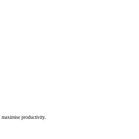
d maximise productivity.