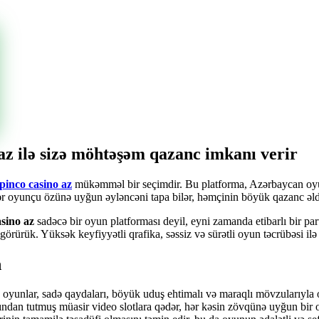
 az ilə sizə möhtəşəm qazanc imkanı verir
pinco casino az
mükəmməl bir seçimdir. Bu platforma, Azərbaycan oyun
a hər oyunçu özünə uyğun əyləncəni tapa bilər, həmçinin böyük qazanc əl
asino az
sadəcə bir oyun platforması deyil, eyni zamanda etibarlı bir 
ri görürük. Yüksək keyfiyyətli qrafika, səssiz və sürətli oyun təcrübəsi i
n
u oyunlar, sadə qaydaları, böyük uduş ehtimalı və maraqlı mövzularıyla 
arından tutmuş müasir video slotlara qədər, hər kəsin zövqünə uyğun bir