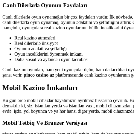
Canlı Dilerlərlə Oyunun Faydaları
Canlı dilerlərlə oyun oynamağın bir çox faydaları vardır. İlk növbədə
canlı dilerlərlə oyun oynamaq, oyunun ədalətini və şeffaflığını artırır
həmçinin, oyunçulara real kazino oyunlarının bütün incəliklərini öyrə
Real kazino atmosferi
Real dilerlərlə ünsiyyət
Oyunun ədaləti və şeffaflığı
Oyun incəliklərini öyrənmək imkanı
Daha sosial və əyləncəli oyun təcrübəsi
Canlı kazino oyunları, həm yeni oyunçular üçün, həm də təcrübəli oy
şansı verir.
pinco casino az
platformasında canlı kazino oyunlarının ge
Mobil Kazino İmkanları
Bu günlərdə mobil cihazlar həyatımızın ayrılmaz hissəsinə çevrilib. 
deməkdir ki, siz, istənilən yerdə və istənilən vaxt, mobil cihazınızdan
evdə, işdə, yol boyunca və ya hər hansı digər yerdə, mobil cihazınızd
Mobil Tətbiq Və Brauzer Versiyası