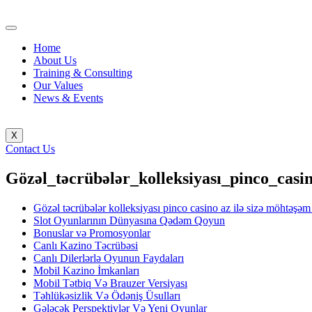
Home
About Us
Training & Consulting
Our Values
News & Events
X
Contact Us
Gözəl_təcrübələr_kolleksiyası_pinco_cas
Gözəl təcrübələr kolleksiyası pinco casino az ilə sizə möhtəşəm
Slot Oyunlarının Dünyasına Qədəm Qoyun
Bonuslar və Promosyonlar
Canlı Kazino Təcrübəsi
Canlı Dilerlərlə Oyunun Faydaları
Mobil Kazino İmkanları
Mobil Tətbiq Və Brauzer Versiyası
Təhlükəsizlik Və Ödəniş Üsulları
Gələcək Perspektivlər Və Yeni Oyunlar