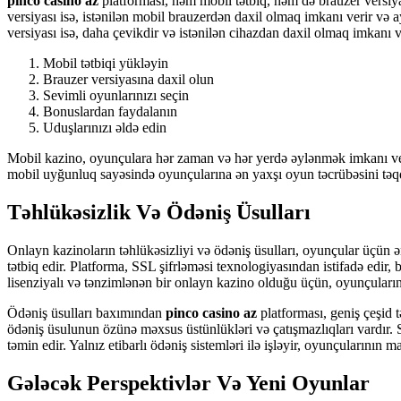
pinco casino az
platforması, həm mobil tətbiq, həm də brauzer versiya
versiyası isə, istənilən mobil brauzerdən daxil olmaq imkanı verir və a
versiyası isə, daha çevikdir və istənilən cihazdan daxil olmaq imkanı v
Mobil tətbiqi yükləyin
Brauzer versiyasına daxil olun
Sevimli oyunlarınızı seçin
Bonuslardan faydalanın
Uduşlarınızı əldə edin
Mobil kazino, oyunçulara hər zaman və hər yerdə əylənmək imkanı veri
mobil uyğunluq sayəsində oyunçularına ən yaxşı oyun təcrübəsini təq
Təhlükəsizlik Və Ödəniş Üsulları
Onlayn kazinoların təhlükəsizliyi və ödəniş üsulları, oyunçular üçün ə
tətbiq edir. Platforma, SSL şifrləməsi texnologiyasından istifadə edir
lisenziyalı və tənzimlənən bir onlayn kazino olduğu üçün, oyunçuları
Ödəniş üsulları baxımından
pinco casino az
platforması, geniş çeşid t
ödəniş üsulunun özünə məxsus üstünlükləri və çatışmazlıqları vardır. Si
təmin edir. Yalnız etibarlı ödəniş sistemləri ilə işləyir, oyunçularının m
Gələcək Perspektivlər Və Yeni Oyunlar