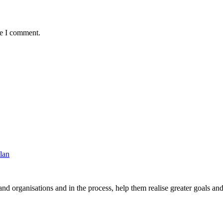
me I comment.
lan
nd organisations and in the process, help them realise greater goals an