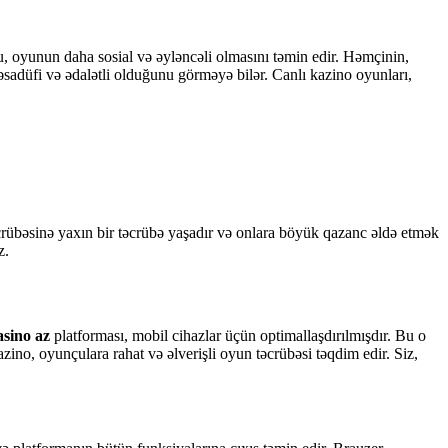
u, oyunun daha sosial və əyləncəli olmasını təmin edir. Həmçinin,
təsadüfi və ədalətli olduğunu görməyə bilər. Canlı kazino oyunları,
rübəsinə yaxın bir təcrübə yaşadır və onlara böyük qazanc əldə etmək
z.
asino az
platforması, mobil cihazlar üçün optimallaşdırılmışdır. Bu o
azino, oyunçulara rahat və əlverişli oyun təcrübəsi təqdim edir. Siz,