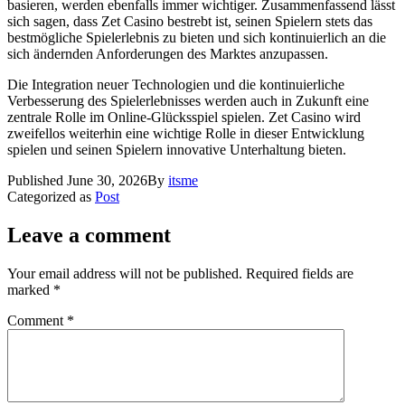
basieren, werden ebenfalls immer wichtiger. Zusammenfassend lässt
sich sagen, dass Zet Casino bestrebt ist, seinen Spielern stets das
bestmögliche Spielerlebnis zu bieten und sich kontinuierlich an die
sich ändernden Anforderungen des Marktes anzupassen.
Die Integration neuer Technologien und die kontinuierliche
Verbesserung des Spielerlebnisses werden auch in Zukunft eine
zentrale Rolle im Online-Glücksspiel spielen. Zet Casino wird
zweifellos weiterhin eine wichtige Rolle in dieser Entwicklung
spielen und seinen Spielern innovative Unterhaltung bieten.
Published
June 30, 2026
By
itsme
Categorized as
Post
Leave a comment
Your email address will not be published.
Required fields are
marked
*
Comment
*