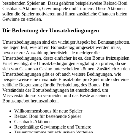
bestehenden Spieler an. Dazu gehören beispielsweise Reload-Boni,
Cashback-Aktionen, Gewinnspiele und Turniere. Diese Aktionen
sollen die Spieler motivieren und ihnen zusätzliche Chancen bieten,
Gewinne zu erzielen.
Die Bedeutung der Umsatzbedingungen
Umsatzbedingungen sind ein wichtiger Aspekt bei Bonusangeboten.
Sie legen fest, wie oft ein Bonusbetrag umgesetzt werden muss,
bevor er zur Auszahlung bereitsteht. Je niedriger die
Umsatzbedingungen, desto einfacher ist es, den Bonus freizuspielen.
Es ist wichtig, die Umsatzbedingungen sorgfältig zu prüfen, da sie
sich von Casino zu Casino unterscheiden können. Zusätzlich zu den
Umsatzbedingungen gibt es oft auch weitere Bedingungen, wie
beispielsweise eine maximale Einsatzhöhe pro Spielrunde oder eine
zeitliche Begrenzung für die Freispielung des Bonus. Ein
Verständnis der Bonusbedingungen ist entscheidend, um
Missverständnisse zu vermeiden und das Beste aus einem
Bonusangebot herauszuholen.
Willkommensbonus für neue Spieler
Reload-Boni für bestehende Spieler
Cashback-Aktionen
Regelmäßige Gewinnspiele und Turniere
Treueprogramme mit exklusiven Vorteilen