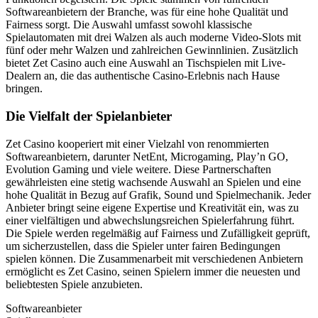
Softwareanbietern der Branche, was für eine hohe Qualität und
Fairness sorgt. Die Auswahl umfasst sowohl klassische
Spielautomaten mit drei Walzen als auch moderne Video-Slots mit
fünf oder mehr Walzen und zahlreichen Gewinnlinien. Zusätzlich
bietet Zet Casino auch eine Auswahl an Tischspielen mit Live-
Dealern an, die das authentische Casino-Erlebnis nach Hause
bringen.
Die Vielfalt der Spielanbieter
Zet Casino kooperiert mit einer Vielzahl von renommierten
Softwareanbietern, darunter NetEnt, Microgaming, Play’n GO,
Evolution Gaming und viele weitere. Diese Partnerschaften
gewährleisten eine stetig wachsende Auswahl an Spielen und eine
hohe Qualität in Bezug auf Grafik, Sound und Spielmechanik. Jeder
Anbieter bringt seine eigene Expertise und Kreativität ein, was zu
einer vielfältigen und abwechslungsreichen Spielerfahrung führt.
Die Spiele werden regelmäßig auf Fairness und Zufälligkeit geprüft,
um sicherzustellen, dass die Spieler unter fairen Bedingungen
spielen können. Die Zusammenarbeit mit verschiedenen Anbietern
ermöglicht es Zet Casino, seinen Spielern immer die neuesten und
beliebtesten Spiele anzubieten.
Softwareanbieter