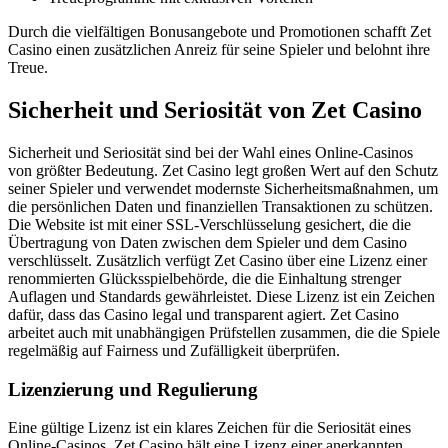
Durch die vielfältigen Bonusangebote und Promotionen schafft Zet
Casino einen zusätzlichen Anreiz für seine Spieler und belohnt ihre
Treue.
Sicherheit und Seriosität von Zet Casino
Sicherheit und Seriosität sind bei der Wahl eines Online-Casinos
von größter Bedeutung. Zet Casino legt großen Wert auf den Schutz
seiner Spieler und verwendet modernste Sicherheitsmaßnahmen, um
die persönlichen Daten und finanziellen Transaktionen zu schützen.
Die Website ist mit einer SSL-Verschlüsselung gesichert, die die
Übertragung von Daten zwischen dem Spieler und dem Casino
verschlüsselt. Zusätzlich verfügt Zet Casino über eine Lizenz einer
renommierten Glücksspielbehörde, die die Einhaltung strenger
Auflagen und Standards gewährleistet. Diese Lizenz ist ein Zeichen
dafür, dass das Casino legal und transparent agiert. Zet Casino
arbeitet auch mit unabhängigen Prüfstellen zusammen, die die Spiele
regelmäßig auf Fairness und Zufälligkeit überprüfen.
Lizenzierung und Regulierung
Eine gültige Lizenz ist ein klares Zeichen für die Seriosität eines
Online-Casinos. Zet Casino hält eine Lizenz einer anerkannten