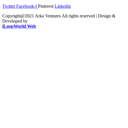
Twitter
Facebook-f
Pinterest
Linkedin
Copyright@2021 Arka Ventures All rights reserved | Design &
Developed by
iLoopWorld Web