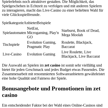
Spielerlebnis noch attraktiver gestalten. Die Möglichkeit, das
Spielgeschehen in Echtzeit zu verfolgen und mit anderen Spielern
zu interagieren, macht das Live-Casino zu einer beliebten Wahl für
viele Glücksspielfreunde.
SpielkategorieAnbieterBeispiele
NetEnt,
Starburst, Book of Dead,
Spielautomaten
Microgaming, Play'n
Mega Moolah
GO
Evolution Gaming,
Roulette, Blackjack,
Tischspiele
Pragmatic Play
Baccarat
Live Roulette, Live
Live-Casino
Evolution Gaming
Blackjack, Live Baccarat
Die Auswahl an Spielen im
zet casino
ist somit sehr vielfältig und
bietet für jeden Geschmack und jedes Budget etwas Passendes. Die
Zusammenarbeit mit renommierten Softwareanbietern gewährleistet
eine hohe Qualität und Fairness der Spiele.
Bonusangebote und Promotionen im zet
casino
Ein entscheidender Faktor bei der Wahl eines Online-Casinos sind