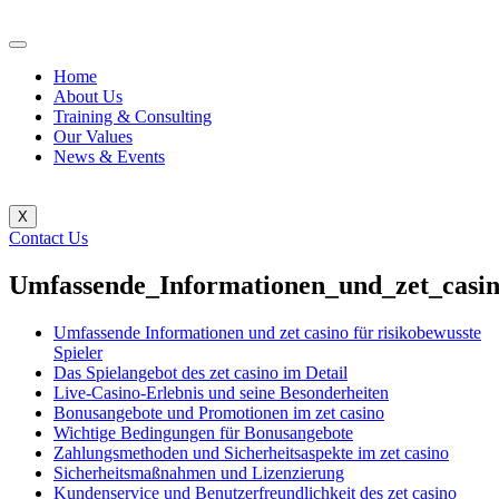
Home
About Us
Training & Consulting
Our Values
News & Events
X
Contact Us
Umfassende_Informationen_und_zet_casino
Umfassende Informationen und zet casino für risikobewusste
Spieler
Das Spielangebot des zet casino im Detail
Live-Casino-Erlebnis und seine Besonderheiten
Bonusangebote und Promotionen im zet casino
Wichtige Bedingungen für Bonusangebote
Zahlungsmethoden und Sicherheitsaspekte im zet casino
Sicherheitsmaßnahmen und Lizenzierung
Kundenservice und Benutzerfreundlichkeit des zet casino