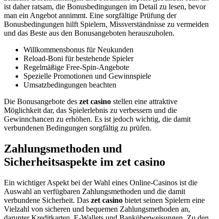
ist daher ratsam, die Bonusbedingungen im Detail zu lesen, bevor
man ein Angebot annimmt. Eine sorgfältige Prüfung der
Bonusbedingungen hilft Spielern, Missverständnisse zu vermeiden
und das Beste aus den Bonusangeboten herauszuholen.
Willkommensbonus für Neukunden
Reload-Boni für bestehende Spieler
Regelmäßige Free-Spin-Angebote
Spezielle Promotionen und Gewinnspiele
Umsatzbedingungen beachten
Die Bonusangebote des
zet casino
stellen eine attraktive
Möglichkeit dar, das Spielerlebnis zu verbessern und die
Gewinnchancen zu erhöhen. Es ist jedoch wichtig, die damit
verbundenen Bedingungen sorgfältig zu prüfen.
Zahlungsmethoden und
Sicherheitsaspekte im zet casino
Ein wichtiger Aspekt bei der Wahl eines Online-Casinos ist die
Auswahl an verfügbaren Zahlungsmethoden und die damit
verbundene Sicherheit. Das
zet casino
bietet seinen Spielern eine
Vielzahl von sicheren und bequemen Zahlungsmethoden an,
darunter Kreditkarten, E-Wallets und Banküberweisungen. Zu den