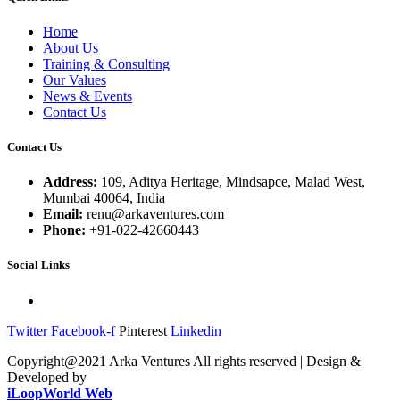
Home
About Us
Training & Consulting
Our Values
News & Events
Contact Us
Contact Us
Address:
109, Aditya Heritage, Mindsapce, Malad West,
Mumbai 40064, India
Email:
renu@arkaventures.com
Phone:
+91-022-42660443
Social Links
Twitter
Facebook-f
Pinterest
Linkedin
Copyright@2021 Arka Ventures All rights reserved | Design &
Developed by
iLoopWorld Web