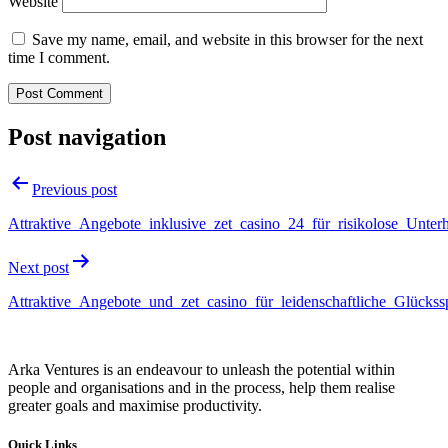
Website
Save my name, email, and website in this browser for the next
time I comment.
Post navigation
Previous post
Attraktive_Angebote_inklusive_zet_casino_24_für_risikolose_Unter
Next post
Attraktive_Angebote_und_zet_casino_für_leidenschaftliche_Glückss
Arka Ventures is an endeavour to unleash the potential within
people and organisations and in the process, help them realise
greater goals and maximise productivity.
Quick Links