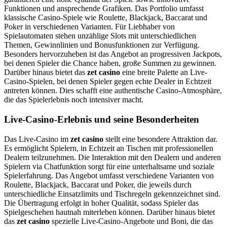
Funktionen und ansprechende Grafiken. Das Portfolio umfasst
klassische Casino-Spiele wie Roulette, Blackjack, Baccarat und
Poker in verschiedenen Varianten. Für Liebhaber von
Spielautomaten stehen unzählige Slots mit unterschiedlichen
Themen, Gewinnlinien und Bonusfunktionen zur Verfügung.
Besonders hervorzuheben ist das Angebot an progressiven Jackpots,
bei denen Spieler die Chance haben, große Summen zu gewinnen.
Darüber hinaus bietet das
zet casino
eine breite Palette an Live-
Casino-Spielen, bei denen Spieler gegen echte Dealer in Echtzeit
antreten können. Dies schafft eine authentische Casino-Atmosphäre,
die das Spielerlebnis noch intensiver macht.
Live-Casino-Erlebnis und seine Besonderheiten
Das Live-Casino im
zet casino
stellt eine besondere Attraktion dar.
Es ermöglicht Spielern, in Echtzeit an Tischen mit professionellen
Dealern teilzunehmen. Die Interaktion mit den Dealern und anderen
Spielern via Chatfunktion sorgt für eine unterhaltsame und soziale
Spielerfahrung. Das Angebot umfasst verschiedene Varianten von
Roulette, Blackjack, Baccarat und Poker, die jeweils durch
unterschiedliche Einsatzlimits und Tischregeln gekennzeichnet sind.
Die Übertragung erfolgt in hoher Qualität, sodass Spieler das
Spielgeschehen hautnah miterleben können. Darüber hinaus bietet
das
zet casino
spezielle Live-Casino-Angebote und Boni, die das