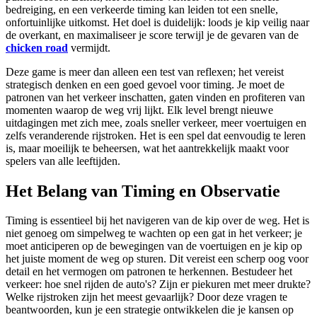
bedreiging, en een verkeerde timing kan leiden tot een snelle,
onfortuinlijke uitkomst. Het doel is duidelijk: loods je kip veilig naar
de overkant, en maximaliseer je score terwijl je de gevaren van de
chicken road
vermijdt.
Deze game is meer dan alleen een test van reflexen; het vereist
strategisch denken en een goed gevoel voor timing. Je moet de
patronen van het verkeer inschatten, gaten vinden en profiteren van
momenten waarop de weg vrij lijkt. Elk level brengt nieuwe
uitdagingen met zich mee, zoals sneller verkeer, meer voertuigen en
zelfs veranderende rijstroken. Het is een spel dat eenvoudig te leren
is, maar moeilijk te beheersen, wat het aantrekkelijk maakt voor
spelers van alle leeftijden.
Het Belang van Timing en Observatie
Timing is essentieel bij het navigeren van de kip over de weg. Het is
niet genoeg om simpelweg te wachten op een gat in het verkeer; je
moet anticiperen op de bewegingen van de voertuigen en je kip op
het juiste moment de weg op sturen. Dit vereist een scherp oog voor
detail en het vermogen om patronen te herkennen. Bestudeer het
verkeer: hoe snel rijden de auto's? Zijn er piekuren met meer drukte?
Welke rijstroken zijn het meest gevaarlijk? Door deze vragen te
beantwoorden, kun je een strategie ontwikkelen die je kansen op