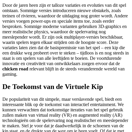
Door de jaren heen zijn er talloze variaties en evoluties van dit spel
ontstaan. Sommige versies introduceren nieuwe obstakels, zoals
treinen of rivieren, waardoor de uitdaging nog groter wordt. Andere
versies voegen power-ups en speciale items toe, zoals eerder
besproken. Sommige moderne varianten gebruiken 3D-graphics en
meer realistische physics, waardoor de spelervaring nog
meeslepender wordt. Er zijn ook multiplayer-versies beschikbaar,
waarin spelers tegen elkaar strijden om de hoogste score. Deze
variaties laten zien dat de basispremissie van het spel – een kip die
een drukke weg probeert over te steken – tijdloos is en nog steeds in
staat is om spelers van alle leeftijden te boeien. De voortdurende
innovatie en creativiteit van ontwikkelaars zorgen ervoor dat de
chicken road
relevant blijft in de steeds veranderende wereld van
gaming.
De Toekomst van de Virtuele Kip
De populariteit van dit simpele, maar verslavende spel, biedt een
interessante blik op de toekomst van interactief entertainment. We
kunnen verwachten dat toekomstige iteraties van het spel gebruik
zullen maken van virtual reality (VR) en augmented reality (AR)
technologieën om de spelervaring nog realistischer en meeslepender
te maken. Stel je voor dat je daadwerkelijk in de schoenen van de
kip staat, en de drukte van de weg om je heen voelt. Of dat je met