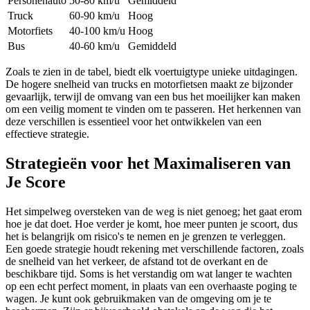
Personenauto
50-80 km/u
Gemiddeld
Truck
60-90 km/u
Hoog
Motorfiets
40-100 km/u
Hoog
Bus
40-60 km/u
Gemiddeld
Zoals te zien in de tabel, biedt elk voertuigtype unieke uitdagingen.
De hogere snelheid van trucks en motorfietsen maakt ze bijzonder
gevaarlijk, terwijl de omvang van een bus het moeilijker kan maken
om een veilig moment te vinden om te passeren. Het herkennen van
deze verschillen is essentieel voor het ontwikkelen van een
effectieve strategie.
Strategieën voor het Maximaliseren van
Je Score
Het simpelweg oversteken van de weg is niet genoeg; het gaat erom
hoe je dat doet. Hoe verder je komt, hoe meer punten je scoort, dus
het is belangrijk om risico's te nemen en je grenzen te verleggen.
Een goede strategie houdt rekening met verschillende factoren, zoals
de snelheid van het verkeer, de afstand tot de overkant en de
beschikbare tijd. Soms is het verstandig om wat langer te wachten
op een echt perfect moment, in plaats van een overhaaste poging te
wagen. Je kunt ook gebruikmaken van de omgeving om je te