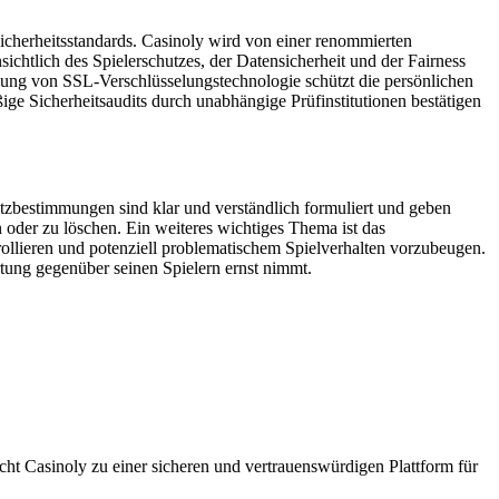
icherheitsstandards. Casinoly wird von einer renommierten
nsichtlich des Spielerschutzes, der Datensicherheit und der Fairness
endung von SSL-Verschlüsselungstechnologie schützt die persönlichen
ige Sicherheitsaudits durch unabhängige Prüfinstitutionen bestätigen
tzbestimmungen sind klar und verständlich formuliert und geben
 oder zu löschen. Ein weiteres wichtiges Thema ist das
rollieren und potenziell problematischem Spielverhalten vorzubeugen.
tung gegenüber seinen Spielern ernst nimmt.
ht Casinoly zu einer sicheren und vertrauenswürdigen Plattform für