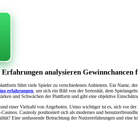
ino Erfahrungen analysieren Gewinnchancen 
lattform führt viele Spieler zu verschiedenen Anbietern. Ein Name, de
sino erfahrungen
, um sich ein Bild von der Seriosität, dem Spielang
tärken und Schwächen der Plattform und gibt eine objektive Einschätzung
und einer Vielzahl von Angeboten. Umso wichtiger ist es, sich vor de
-Casinos. Casinoly positioniert sich als modernes und benutzerfreundl
ealität? Eine umfassende Betrachtung der Nutzererfahrungen und eine kr