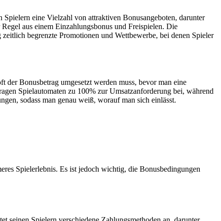
n Spielern eine Vielzahl von attraktiven Bonusangeboten, darunter
Regel aus einem Einzahlungsbonus und Freispielen. Die
 zeitlich begrenzte Promotionen und Wettbewerbe, bei denen Spieler
ft der Bonusbetrag umgesetzt werden muss, bevor man eine
el tragen Spielautomaten zu 100% zur Umsatzanforderung bei, während
gungen, sodass man genau weiß, worauf man sich einlässt.
res Spielerlebnis. Es ist jedoch wichtig, die Bonusbedingungen
etet seinen Spielern verschiedene Zahlungsmethoden an, darunter