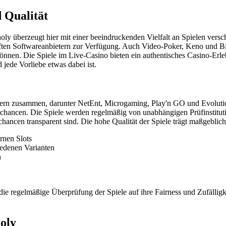
d Qualität
oly überzeugt hier mit einer beeindruckenden Vielfalt an Spielen vers
en Softwareanbietern zur Verfügung. Auch Video-Poker, Keno und Bingo
 können. Die Spiele im Live-Casino bieten ein authentisches Casino-Erl
 jede Vorliebe etwas dabei ist.
etern zusammen, darunter NetEnt, Microgaming, Play'n GO und Evolutio
ancen. Die Spiele werden regelmäßig von unabhängigen Prüfinstitutionen
hancen transparent sind. Die hohe Qualität der Spiele trägt maßgeblich 
rnen Slots
iedenen Varianten
n
 regelmäßige Überprüfung der Spiele auf ihre Fairness und Zufälligke
oly