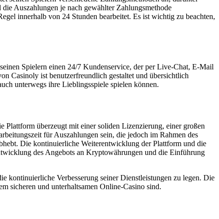
d die Auszahlungen je nach gewählter Zahlungsmethode
gel innerhalb von 24 Stunden bearbeitet. Es ist wichtig zu beachten,
t seinen Spielern einen 24/7 Kundenservice, der per Live-Chat, E-Mail
n Casinoly ist benutzerfreundlich gestaltet und übersichtlich
r auch unterwegs ihre Lieblingsspiele spielen können.
Die Plattform überzeugt mit einer soliden Lizenzierung, einer großen
rbeitungszeit für Auszahlungen sein, die jedoch im Rahmen des
abhebt. Die kontinuierliche Weiterentwicklung der Plattform und die
rentwicklung des Angebots an Kryptowährungen und die Einführung
e kontinuierliche Verbesserung seiner Dienstleistungen zu legen. Die
inem sicheren und unterhaltsamen Online-Casino sind.