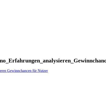
sino_Erfahrungen_analysieren_Gewinnchan
sieren Gewinnchancen für Nutzer