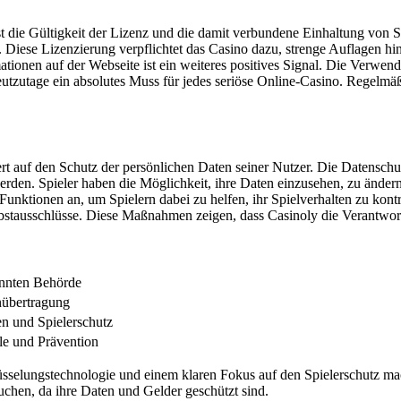
t die Gültigkeit der Lizenz und die damit verbundene Einhaltung von S
st. Diese Lizenzierung verpflichtet das Casino dazu, strenge Auflagen hi
rmationen auf der Webseite ist ein weiteres positives Signal. Die Verw
eutzutage ein absolutes Muss für jedes seriöse Online-Casino. Regelmäß
t auf den Schutz der persönlichen Daten seiner Nutzer. Die Datenschu
rden. Spieler haben die Möglichkeit, ihre Daten einzusehen, zu ändern
Funktionen an, um Spielern dabei zu helfen, ihr Spielverhalten zu kont
lbstausschlüsse. Diese Maßnahmen zeigen, dass Casinoly die Verantwor
annten Behörde
nübertragung
n und Spielerschutz
le und Prävention
sselungstechnologie und einem klaren Fokus auf den Spielerschutz mac
uchen, da ihre Daten und Gelder geschützt sind.