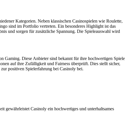
chiedener Kategorien. Neben klassischen Casinospielen wie Roulette,
 sind im Portfolio vertreten. Ein besonderes Highlight ist das
ebnis und sorgen für zusätzliche Spannung. Die Spieleauswahl wird
n Gaming. Diese Anbieter sind bekannt für ihre hochwertigen Spiele
 auf ihre Zufälligkeit und Fairness überprüft. Dies stellt sicher,
zur positiven Spielerfahrung bei Casinoly bei.
it gewährleistet Casinoly ein hochwertiges und unterhaltsames