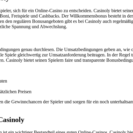
ieler, sich für ein Online-Casino zu entscheiden. Casinoly bietet seine
ni, Freispiele und Cashbacks. Der Willkommensbonus besteht in der 
ben den regulären Bonusangeboten gibt es bei Casinoly auch regelmäßig
ätzliche Spannung und Abwechslung.
dingungen genau durchlesen. Die Umsatzbedingungen geben an, wie o
alle Spiele gleichwertig zur Umsatzanforderung beitragen. In der Reg
ten. Casinoly bietet seinen Spielern faire und transparente Bonusbedin
aten
ätzlichen Preisen
 die Gewinnchancen der Spieler und sorgen für ein noch unterhaltsame
Casinoly
st ein wichtiger Bestandteil eines guten Online-Casinos. Casinoly bi