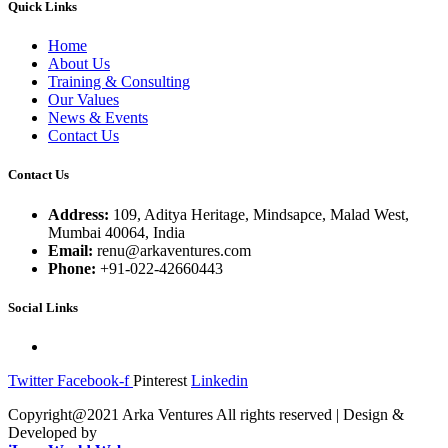
Quick Links
Home
About Us
Training & Consulting
Our Values
News & Events
Contact Us
Contact Us
Address:
109, Aditya Heritage, Mindsapce, Malad West,
Mumbai 40064, India
Email:
renu@arkaventures.com
Phone:
+91-022-42660443
Social Links
Twitter
Facebook-f
Pinterest
Linkedin
Copyright@2021 Arka Ventures All rights reserved | Design &
Developed by