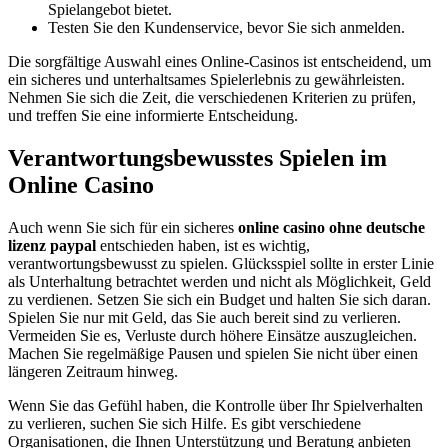
Spielangebot bietet.
Testen Sie den Kundenservice, bevor Sie sich anmelden.
Die sorgfältige Auswahl eines Online-Casinos ist entscheidend, um
ein sicheres und unterhaltsames Spielerlebnis zu gewährleisten.
Nehmen Sie sich die Zeit, die verschiedenen Kriterien zu prüfen,
und treffen Sie eine informierte Entscheidung.
Verantwortungsbewusstes Spielen im
Online Casino
Auch wenn Sie sich für ein sicheres
online casino ohne deutsche
lizenz paypal
entschieden haben, ist es wichtig,
verantwortungsbewusst zu spielen. Glücksspiel sollte in erster Linie
als Unterhaltung betrachtet werden und nicht als Möglichkeit, Geld
zu verdienen. Setzen Sie sich ein Budget und halten Sie sich daran.
Spielen Sie nur mit Geld, das Sie auch bereit sind zu verlieren.
Vermeiden Sie es, Verluste durch höhere Einsätze auszugleichen.
Machen Sie regelmäßige Pausen und spielen Sie nicht über einen
längeren Zeitraum hinweg.
Wenn Sie das Gefühl haben, die Kontrolle über Ihr Spielverhalten
zu verlieren, suchen Sie sich Hilfe. Es gibt verschiedene
Organisationen, die Ihnen Unterstützung und Beratung anbieten