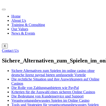
Home
About Us
Training & Consulting
Our Values
News & Events
X
Contact Us
Sichere_Alternativen_zum_Spielen_im_onl
Sichere Alternativen zum Spielen im online casino ohne
deutsche lizenz paypal bieten umfassende Vorteile
Die rechtliche Situation und ihre Auswirkungen auf Online
Casinos
Die Rolle von Zahlungsanbietern wie PayPal
Kriterien für die Auswahl eines sicheren Online Casinos
Die Bedeutung von Kundenservice und Support
Verantwortungsbewusstes Spielen im Online Casino
Tools und Strategien für verantwortungsbewusstes Spielen