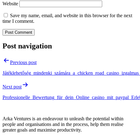
Website
Save my name, email, and website in this browser for the next
time I comment.
Post navigation
Previous post
Játéklehetőség_mindenki_számára_a_chicken_road_casino_izgalmas
Next post
Professionelle_Bewertung_für_dein_Online_casino_mit_paypal_Erl
Arka Ventures is an endeavour to unleash the potential within
people and organisations and in the process, help them realise
greater goals and maximise productivity.