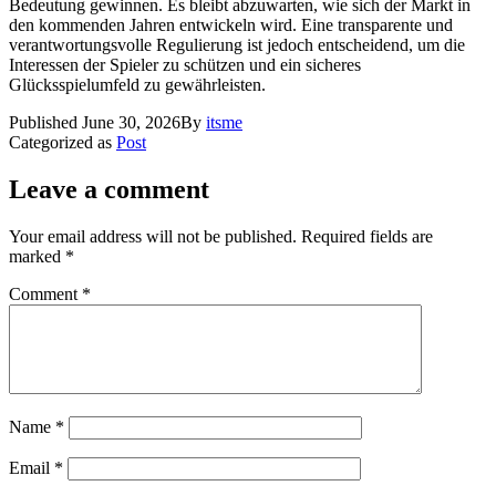
Bedeutung gewinnen. Es bleibt abzuwarten, wie sich der Markt in
den kommenden Jahren entwickeln wird. Eine transparente und
verantwortungsvolle Regulierung ist jedoch entscheidend, um die
Interessen der Spieler zu schützen und ein sicheres
Glücksspielumfeld zu gewährleisten.
Published
June 30, 2026
By
itsme
Categorized as
Post
Leave a comment
Your email address will not be published.
Required fields are
marked
*
Comment
*
Name
*
Email
*