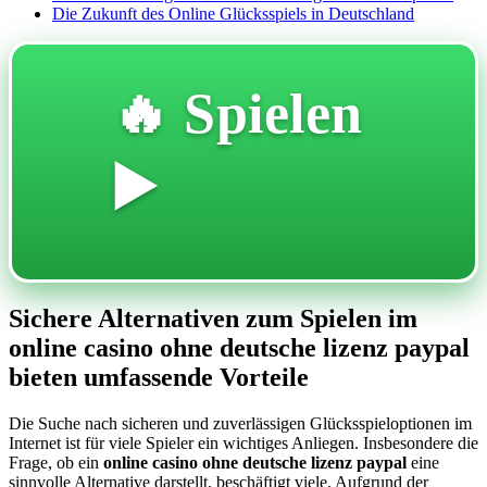
Die Zukunft des Online Glücksspiels in Deutschland
🔥 Spielen
▶️
Sichere Alternativen zum Spielen im
online casino ohne deutsche lizenz paypal
bieten umfassende Vorteile
Die Suche nach sicheren und zuverlässigen Glücksspieloptionen im
Internet ist für viele Spieler ein wichtiges Anliegen. Insbesondere die
Frage, ob ein
online casino ohne deutsche lizenz paypal
eine
sinnvolle Alternative darstellt, beschäftigt viele. Aufgrund der