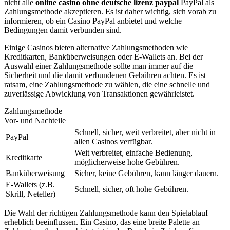
nicht alle
online casino ohne deutsche lizenz paypal
PayPal als
Zahlungsmethode akzeptieren. Es ist daher wichtig, sich vorab zu
informieren, ob ein Casino PayPal anbietet und welche
Bedingungen damit verbunden sind.
Einige Casinos bieten alternative Zahlungsmethoden wie
Kreditkarten, Banküberweisungen oder E-Wallets an. Bei der
Auswahl einer Zahlungsmethode sollte man immer auf die
Sicherheit und die damit verbundenen Gebühren achten. Es ist
ratsam, eine Zahlungsmethode zu wählen, die eine schnelle und
zuverlässige Abwicklung von Transaktionen gewährleistet.
Zahlungsmethode
Vor- und Nachteile
Schnell, sicher, weit verbreitet, aber nicht in
PayPal
allen Casinos verfügbar.
Weit verbreitet, einfache Bedienung,
Kreditkarte
möglicherweise hohe Gebühren.
Banküberweisung
Sicher, keine Gebühren, kann länger dauern.
E-Wallets (z.B.
Schnell, sicher, oft hohe Gebühren.
Skrill, Neteller)
Die Wahl der richtigen Zahlungsmethode kann den Spielablauf
erheblich beeinflussen. Ein Casino, das eine breite Palette an