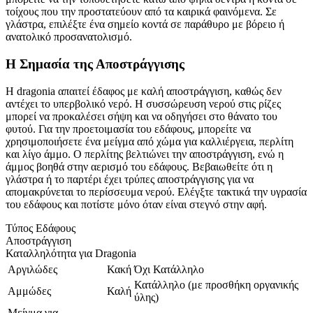
τοίχους που την προστατεύουν από τα καιρικά φαινόμενα. Σε
γλάστρα, επιλέξτε ένα σημείο κοντά σε παράθυρο με βόρειο ή
ανατολικό προσανατολισμό.
Η Σημασία της Αποστράγγισης
Η dragonia απαιτεί έδαφος με καλή αποστράγγιση, καθώς δεν
αντέχει το υπερβολικό νερό. Η συσσώρευση νερού στις ρίζες
μπορεί να προκαλέσει σήψη και να οδηγήσει στο θάνατο του
φυτού. Για την προετοιμασία του εδάφους, μπορείτε να
χρησιμοποιήσετε ένα μείγμα από χώμα για καλλιέργεια, περλίτη
και λίγο άμμο. Ο περλίτης βελτιώνει την αποστράγγιση, ενώ η
άμμος βοηθά στην αερισμό του εδάφους. Βεβαιωθείτε ότι η
γλάστρα ή το παρτέρι έχει τρύπες αποστράγγισης για να
απομακρύνεται το περίσσευμα νερού. Ελέγξτε τακτικά την υγρασία
του εδάφους και ποτίστε μόνο όταν είναι στεγνό στην αφή.
Τύπος Εδάφους
Αποστράγγιση
Καταλληλότητα για Dragonia
Αργιλώδες
Κακή
Όχι Κατάλληλο
Κατάλληλο (με προσθήκη οργανικής
Αμμώδες
Καλή
ύλης)
Μείγμα για