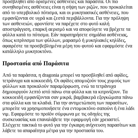
προσβληθεί από ορισμένες ασθένειες και παράσιτα. Οι πιο
συνηθισμένες ασθένειες είναι η σήψη των ριζών, που προκαλείται
από το υπερβολικό πότισμα, και οι μυκητιασικές ασθένειες, που
εμφανίζονται σε υγρά και ζεστά περιβάλλοντα. Για την πρόληψη
των ασθενειών, φροντίστε να παρέχετε στο φυτό καλή
αποστράγγιση, επαρκή αερισμό και να αποφεύγετε να βρέχετε τα
φύλλα κατά το πότισμα. Εάν παρατηρήσετε σημάδια ασθένειας,
όπως κιτρίνισμα των φύλλων, μαρασμό ή μυκηλιακές κηλίδες,
αφαιρέστε τα προσβεβλημένα μέρη του φυτού και εφαρμόστε ένα
κατάλληλο μυκητοκτόνο.
Προστασία από Παράσιτα
Από τα παράσιτα, η dragonia μπορεί να προσβληθεί από αφίδες,
τετράνυχα και κοκκοειδή. Οι αφίδες απομυζούν τους χυμούς των
φύλλων και προκαλούν παραμόρφωση, ενώ τα τετράνυχα
δημιουργούν λεπτό ιστό πάνω στα φύλλα και τα κιτρινίζουν. Τα
κοκκοειδή εμφανίζονται σαν μικρά, βαμβακερά εξογκώματα πάνω
στα φύλλα και τα κλαδιά. Για την αντιμετώπιση των παρασίτων,
μπορείτε να χρησιμοποιήσετε ένα εντομοκτόνο σαπούνι ή ένα λάδι
νιμ. Εφαρμόστε το προϊόν σύμφωνα με τις οδηγίες της
συσκευασίας και επαναλάβετε την εφαρμογή εάν χρειαστεί.
Ελέγχετε τακτικά το φυτό για την έγκαιρη ανίχνευση παρασίτων και
λάβετε τα απαραίτητα μέτρα για την προστασία του.