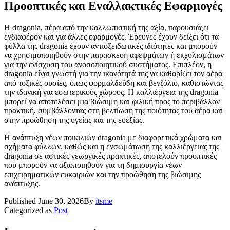
Προοπτικές και Εναλλακτικές Εφαρμογές
Η dragonia, πέρα από την καλλωπιστική της αξία, παρουσιάζει
ενδιαφέρον και για άλλες εφαρμογές. Έρευνες έχουν δείξει ότι τα
φύλλα της dragonia έχουν αντιοξειδωτικές ιδιότητες και μπορούν
να χρησιμοποιηθούν στην παρασκευή αφεψμάτων ή εκχυλισμάτων
για την ενίσχυση του ανοσοποιητικού συστήματος. Επιπλέον, η
dragonia είναι γνωστή για την ικανότητά της να καθαρίζει τον αέρα
από τοξικές ουσίες, όπως φορμαλδεΰδη και βενζόλιο, καθιστώντας
την ιδανική για εσωτερικούς χώρους. Η καλλιέργεια της dragonia
μπορεί να αποτελέσει μια βιώσιμη και φιλική προς το περιβάλλον
πρακτική, συμβάλλοντας στη βελτίωση της ποιότητας του αέρα και
στην προώθηση της υγείας και της ευεξίας.
Η ανάπτυξη νέων ποικιλιών dragonia με διαφορετικά χρώματα και
σχήματα φύλλων, καθώς και η ενσωμάτωση της καλλιέργειας της
dragonia σε αστικές γεωργικές πρακτικές, αποτελούν προοπτικές
που μπορούν να αξιοποιηθούν για τη δημιουργία νέων
επιχειρηματικών ευκαιριών και την προώθηση της βιώσιμης
ανάπτυξης.
Published
June 30, 2026
By
itsme
Categorized as
Post