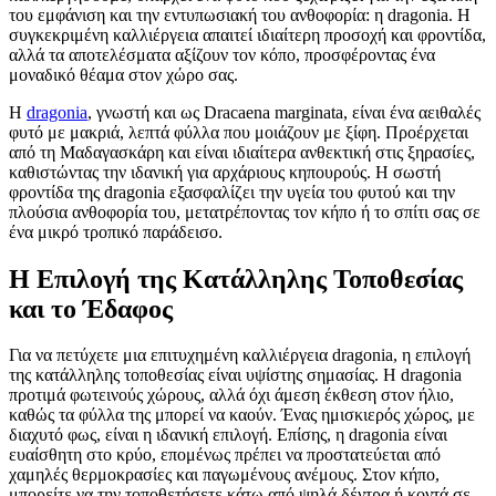
του εμφάνιση και την εντυπωσιακή του ανθοφορία: η dragonia. Η
συγκεκριμένη καλλιέργεια απαιτεί ιδιαίτερη προσοχή και φροντίδα,
αλλά τα αποτελέσματα αξίζουν τον κόπο, προσφέροντας ένα
μοναδικό θέαμα στον χώρο σας.
Η
dragonia
, γνωστή και ως Dracaena marginata, είναι ένα αειθαλές
φυτό με μακριά, λεπτά φύλλα που μοιάζουν με ξίφη. Προέρχεται
από τη Μαδαγασκάρη και είναι ιδιαίτερα ανθεκτική στις ξηρασίες,
καθιστώντας την ιδανική για αρχάριους κηπουρούς. Η σωστή
φροντίδα της dragonia εξασφαλίζει την υγεία του φυτού και την
πλούσια ανθοφορία του, μετατρέποντας τον κήπο ή το σπίτι σας σε
ένα μικρό τροπικό παράδεισο.
Η Επιλογή της Κατάλληλης Τοποθεσίας
και το Έδαφος
Για να πετύχετε μια επιτυχημένη καλλιέργεια dragonia, η επιλογή
της κατάλληλης τοποθεσίας είναι υψίστης σημασίας. Η dragonia
προτιμά φωτεινούς χώρους, αλλά όχι άμεση έκθεση στον ήλιο,
καθώς τα φύλλα της μπορεί να καούν. Ένας ημισκιερός χώρος, με
διαχυτό φως, είναι η ιδανική επιλογή. Επίσης, η dragonia είναι
ευαίσθητη στο κρύο, επομένως πρέπει να προστατεύεται από
χαμηλές θερμοκρασίες και παγωμένους ανέμους. Στον κήπο,
μπορείτε να την τοποθετήσετε κάτω από ψηλά δέντρα ή κοντά σε