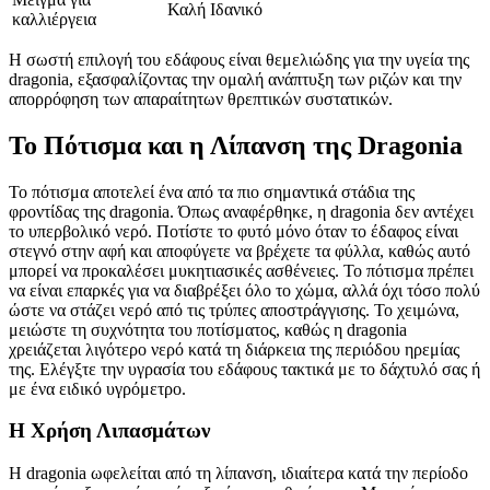
Καλή
Ιδανικό
καλλιέργεια
Η σωστή επιλογή του εδάφους είναι θεμελιώδης για την υγεία της
dragonia, εξασφαλίζοντας την ομαλή ανάπτυξη των ριζών και την
απορρόφηση των απαραίτητων θρεπτικών συστατικών.
Το Πότισμα και η Λίπανση της Dragonia
Το πότισμα αποτελεί ένα από τα πιο σημαντικά στάδια της
φροντίδας της dragonia. Όπως αναφέρθηκε, η dragonia δεν αντέχει
το υπερβολικό νερό. Ποτίστε το φυτό μόνο όταν το έδαφος είναι
στεγνό στην αφή και αποφύγετε να βρέχετε τα φύλλα, καθώς αυτό
μπορεί να προκαλέσει μυκητιασικές ασθένειες. Το πότισμα πρέπει
να είναι επαρκές για να διαβρέξει όλο το χώμα, αλλά όχι τόσο πολύ
ώστε να στάζει νερό από τις τρύπες αποστράγγισης. Το χειμώνα,
μειώστε τη συχνότητα του ποτίσματος, καθώς η dragonia
χρειάζεται λιγότερο νερό κατά τη διάρκεια της περιόδου ηρεμίας
της. Ελέγξτε την υγρασία του εδάφους τακτικά με το δάχτυλό σας ή
με ένα ειδικό υγρόμετρο.
Η Χρήση Λιπασμάτων
Η dragonia ωφελείται από τη λίπανση, ιδιαίτερα κατά την περίοδο