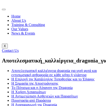
Home
About Us
Training & Consulting
Our Values
News & Events
X
Contact Us
Αποτελεσματική_καλλιέργεια_dragonia_γι
Αποτελεσματική καλλιέργεια dragonia για υγιή φυτά και
εντυπωσιακή ανθοφορία σε κάθε κήπο ή γλάστρα
Η Επιλογή της Κατάλληλης Τοποθεσίας και το Έδαφος
Η Σημασία της Αποστράγγισης
Το Πότισμα και η Λίπανση της Dragonia
Η Χρήση Λιπασμάτων
Η Αντιμετώπιση Ασθενειών και Παρασίτων
Προστασία από Παράσιτα
Η Αναπαραγωγή της Dragonia