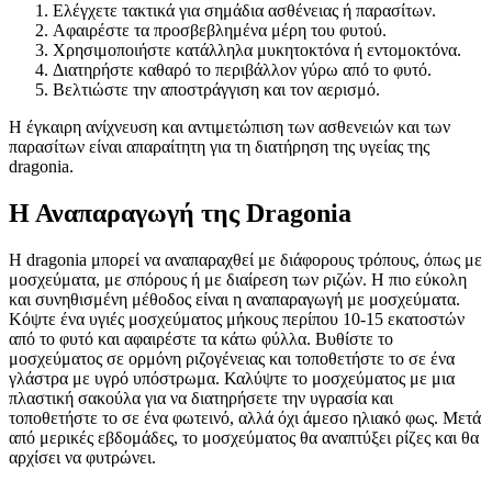
Ελέγχετε τακτικά για σημάδια ασθένειας ή παρασίτων.
Αφαιρέστε τα προσβεβλημένα μέρη του φυτού.
Χρησιμοποιήστε κατάλληλα μυκητοκτόνα ή εντομοκτόνα.
Διατηρήστε καθαρό το περιβάλλον γύρω από το φυτό.
Βελτιώστε την αποστράγγιση και τον αερισμό.
Η έγκαιρη ανίχνευση και αντιμετώπιση των ασθενειών και των
παρασίτων είναι απαραίτητη για τη διατήρηση της υγείας της
dragonia.
Η Αναπαραγωγή της Dragonia
Η dragonia μπορεί να αναπαραχθεί με διάφορους τρόπους, όπως με
μοσχεύματα, με σπόρους ή με διαίρεση των ριζών. Η πιο εύκολη
και συνηθισμένη μέθοδος είναι η αναπαραγωγή με μοσχεύματα.
Κόψτε ένα υγιές μοσχεύματος μήκους περίπου 10-15 εκατοστών
από το φυτό και αφαιρέστε τα κάτω φύλλα. Βυθίστε το
μοσχεύματος σε ορμόνη ριζογένειας και τοποθετήστε το σε ένα
γλάστρα με υγρό υπόστρωμα. Καλύψτε το μοσχεύματος με μια
πλαστική σακούλα για να διατηρήσετε την υγρασία και
τοποθετήστε το σε ένα φωτεινό, αλλά όχι άμεσο ηλιακό φως. Μετά
από μερικές εβδομάδες, το μοσχεύματος θα αναπτύξει ρίζες και θα
αρχίσει να φυτρώνει.