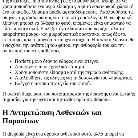
της ανάπτυξης, από την άνοιξη έως το φθινόπωρο. Μπορείτε να
χρησιμοποιήσετε ένα υγρό λίπασμα για φυτά εσωτερικού χώρου ή
ένα κοκκώδες λίπασμα βραδείας αποδέσμευσης. Ακολουθήστε τις
οδηγίες της συσκευασίας για τη σωστή δοσολογία. Η υπερβολική
λίπανση μπορεί να βλάψει το φυτό, επομένως είναι σημαντικό να
είστε προσεκτικοί. Επιλέξτε ένα λίπασμα που περιέχει όλα τα
απαραίτητα μακρο- και μικροθρεπτικά συστατικά, όπως άζωτο,
φώσφορο, κάλιο, μαγνήσιο και ιχνοστοιχεία. Η τακτική λίπανση θα
ενισχύσει την ανάπτυξη του φυτού, την ανθοφορία του και την
αντίστασή του στις ασθένειες.
Ποτίστε μόνο όταν το έδαφος είναι στεγνό.
Αποφύγετε το υπερβολικό πότισμα.
Χρησιμοποιήστε λίπασμα κατά την περίοδο ανάπτυξης.
Ακολουθήστε τις οδηγίες για τη δοσολογία του λιπάσματος.
Ελέγχετε τακτικά την υγεία του φυτού.
Η σωστή διαχείριση του ποτίσματος και της λίπανσης είναι ζωτικής
σημασίας για την υγεία και την ανθοφορία της dragonia.
Η Αντιμετώπιση Ασθενειών και
Παρασίτων
Η dragonia είναι ένα σχετικά ανθεκτικό φυτό, αλλά μπορεί να