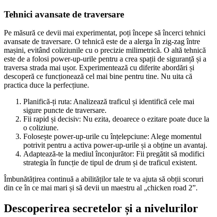
Tehnici avansate de traversare
Pe măsură ce devii mai experimentat, poți începe să încerci tehnici
avansate de traversare. O tehnică este de a alerga în zig-zag între
mașini, evitând coliziunile cu o precizie milimetrică. O altă tehnică
este de a folosi power-up-urile pentru a crea spații de siguranță și a
traversa strada mai ușor. Experimentează cu diferite abordări și
descoperă ce funcționează cel mai bine pentru tine. Nu uita că
practica duce la perfecțiune.
Planifică-ți ruta: Analizează traficul și identifică cele mai
sigure puncte de traversare.
Fii rapid și decisiv: Nu ezita, deoarece o ezitare poate duce la
o coliziune.
Folosește power-up-urile cu înțelepciune: Alege momentul
potrivit pentru a activa power-up-urile și a obține un avantaj.
Adaptează-te la mediul înconjurător: Fii pregătit să modifici
strategia în funcție de tipul de drum și de traficul existent.
Îmbunătățirea continuă a abilităților tale te va ajuta să obții scoruri
din ce în ce mai mari și să devii un maestru al „chicken road 2”.
Descoperirea secretelor și a nivelurilor