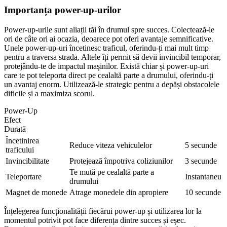
Importanța power-up-urilor
Power-up-urile sunt aliații tăi în drumul spre succes. Colectează-le
ori de câte ori ai ocazia, deoarece pot oferi avantaje semnificative.
Unele power-up-uri încetinesc traficul, oferindu-ți mai mult timp
pentru a traversa strada. Altele îți permit să devii invincibil temporar,
protejându-te de impactul mașinilor. Există chiar și power-up-uri
care te pot teleporta direct pe cealaltă parte a drumului, oferindu-ți
un avantaj enorm. Utilizează-le strategic pentru a depăși obstacolele
dificile și a maximiza scorul.
Power-Up
Efect
Durată
Încetinirea
Reduce viteza vehiculelor
5 secunde
traficului
Invincibilitate
Protejează împotriva coliziunilor
3 secunde
Te mută pe cealaltă parte a
Teleportare
Instantaneu
drumului
Magnet de monede
Atrage monedele din apropiere
10 secunde
Înțelegerea funcționalității fiecărui power-up și utilizarea lor la
momentul potrivit pot face diferența dintre succes și eșec.