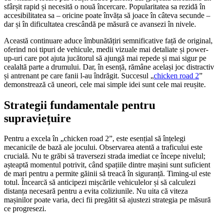
sfârșit rapid și necesită o nouă încercare. Popularitatea sa rezidă în
accesibilitatea sa – oricine poate învăța să joace în câteva secunde –
dar și în dificultatea crescândă pe măsură ce avansezi în nivele.
Această continuare aduce îmbunătățiri semnificative față de original,
oferind noi tipuri de vehicule, medii vizuale mai detaliate și power-
up-uri care pot ajuta jucătorul să ajungă mai repede și mai sigur pe
cealaltă parte a drumului. Dar, în esență, rămâne același joc distractiv
și antrenant pe care fanii l-au îndrăgit. Succesul „
chicken road 2
”
demonstrează că uneori, cele mai simple idei sunt cele mai reușite.
Strategii fundamentale pentru
supraviețuire
Pentru a excela în „chicken road 2”, este esențial să înțelegi
mecanicile de bază ale jocului. Observarea atentă a traficului este
crucială. Nu te grăbi să traversezi strada imediat ce începe nivelul;
așteaptă momentul potrivit, când spațiile dintre mașini sunt suficient
de mari pentru a permite găinii să treacă în siguranță. Timing-ul este
totul. Încearcă să anticipezi mișcările vehiculelor și să calculezi
distanța necesară pentru a evita coliziunile. Nu uita că viteza
mașinilor poate varia, deci fii pregătit să ajustezi strategia pe măsură
ce progresezi.