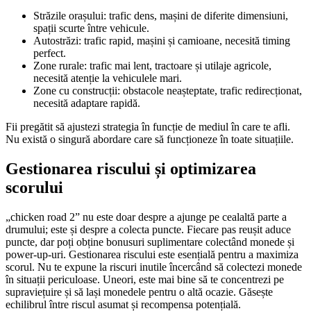
Străzile orașului: trafic dens, mașini de diferite dimensiuni,
spații scurte între vehicule.
Autostrăzi: trafic rapid, mașini și camioane, necesită timing
perfect.
Zone rurale: trafic mai lent, tractoare și utilaje agricole,
necesită atenție la vehiculele mari.
Zone cu construcții: obstacole neașteptate, trafic redirecționat,
necesită adaptare rapidă.
Fii pregătit să ajustezi strategia în funcție de mediul în care te afli.
Nu există o singură abordare care să funcționeze în toate situațiile.
Gestionarea riscului și optimizarea
scorului
„chicken road 2” nu este doar despre a ajunge pe cealaltă parte a
drumului; este și despre a colecta puncte. Fiecare pas reușit aduce
puncte, dar poți obține bonusuri suplimentare colectând monede și
power-up-uri. Gestionarea riscului este esențială pentru a maximiza
scorul. Nu te expune la riscuri inutile încercând să colectezi monede
în situații periculoase. Uneori, este mai bine să te concentrezi pe
supraviețuire și să lași monedele pentru o altă ocazie. Găsește
echilibrul între riscul asumat și recompensa potențială.