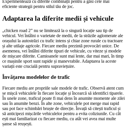
Experimentează cu diferite combinații pentru a găsi cele mai
eficiente strategii pentru stilul tău de joc.
Adaptarea la diferite medii și vehicule
„chicken road 2” nu se limitează la o singură locație sau tip de
vehicul. Vei întâlni o varietate de medii, de la străzile aglomerate ale
orașului la autostrăzi cu trafic intens și chiar zone rurale cu tractoare
și alte utilaje agricole. Fiecare mediu prezintă provocări unice. De
asemenea, vei întâlni diferite tipuri de vehicule, cu viteze și modele
de mișcare diferite. Camioanele sunt mai lente, dar mai mari, în timp
ce mașinile sport sunt rapide și manevrabile. Adaptarea la aceste
variații este crucială pentru supraviețuire.
Învățarea modelelor de trafic
Fiecare mediu are propriile sale modele de trafic. Observă atent cum
se mișcă vehiculele în fiecare locație și încearcă să identifici tiparele.
În unele zone, traficul poate fi mai dens în anumite momente ale zilei
sau în anumite benzi. În alte zone, vehiculele pot merge mai rapid
sau pot face schimbări bruște de direcție. Învață să citești traficul și
să anticipezi mișcările vehiculelor pentru a evita coliziunile. Cu cât
ești mai familiarizat cu fiecare mediu, cu atât vei avea mai multe
șanse să reușești.