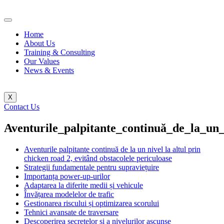
Home
About Us
Training & Consulting
Our Values
News & Events
X
Contact Us
Aventurile_palpitante_continuă_de_la_un_
Aventurile palpitante continuă de la un nivel la altul prin
chicken road 2, evitând obstacolele periculoase
Strategii fundamentale pentru supraviețuire
Importanța power-up-urilor
Adaptarea la diferite medii și vehicule
Învățarea modelelor de trafic
Gestionarea riscului și optimizarea scorului
Tehnici avansate de traversare
Descoperirea secretelor și a nivelurilor ascunse