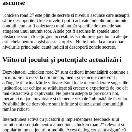
ascunse
„chicken road 2” este plin de secrete și niveluri ascunse care așteaptă
să fie descoperite. Unele niveluri pot fi activate îndeplinind anumite
condiții, cum ar fi colectarea unui număr specific de monede sau
atingerea unui anumit scor. Altele pot fi ascunse în spatele unor
obstacole sau în locații greu accesibile. Explorarea jocului cu atenție
este cheia pentru a găsi aceste surprize. Nu te limita la a juca doar
nivelurile principale; caută indicii și descoperă zonele secrete.
Viitorul jocului și potențiale actualizări
Dezvoltatorii „chicken road 2” sunt dedicați îmbunătățirii continue a
jocului. Se lucrează la noi funcții, medii și vehicule care vor fi
adăugate în actualizările viitoare. Sunt luate în considerare sugestiile
jucătorilor, iar echipa se străduiește să creeze o experiență de joc cât
mai distractivă și captivantă. Ne putem aștepta la provocări noi,
mecanici de joc inovatoare și elemente vizuale îmbunătățite în viitor.
Posibilitățile de dezvoltare sunt infinite și entuziasmul comunității
rămâne ridicat.
Interacțiunea activă cu jucătorii și implementarea feedback-ului
primit sunt esențiale pentru a menține „chicken road 2” relevant și
popular în lumea jocurilor mobile. Acest dialog constant asigură că