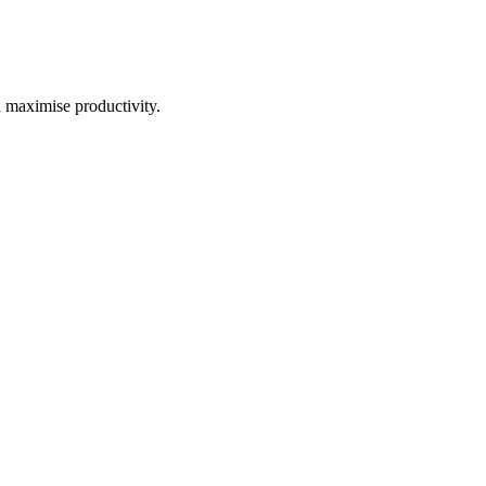
d maximise productivity.