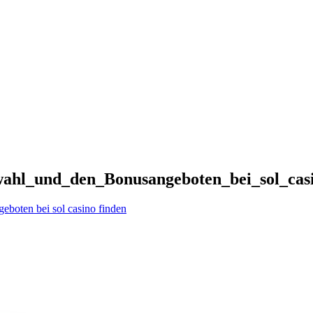
wahl_und_den_Bonusangeboten_bei_sol_cas
boten bei sol casino finden