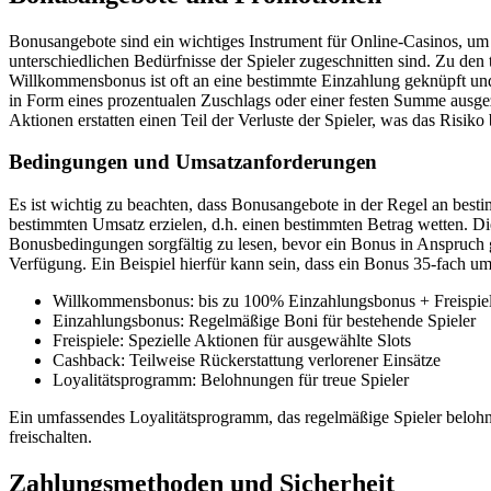
Bonusangebote sind ein wichtiges Instrument für Online-Casinos, um 
unterschiedlichen Bedürfnisse der Spieler zugeschnitten sind. Zu d
Willkommensbonus ist oft an eine bestimmte Einzahlung geknüpft u
in Form eines prozentualen Zuschlags oder einer festen Summe ausgez
Aktionen erstatten einen Teil der Verluste der Spieler, was das Risiko
Bedingungen und Umsatzanforderungen
Es ist wichtig zu beachten, dass Bonusangebote in der Regel an be
bestimmten Umsatz erzielen, d.h. einen bestimmten Betrag wetten. Di
Bonusbedingungen sorgfältig zu lesen, bevor ein Bonus in Anspruch g
Verfügung. Ein Beispiel hierfür kann sein, dass ein Bonus 35-fach u
Willkommensbonus: bis zu 100% Einzahlungsbonus + Freispie
Einzahlungsbonus: Regelmäßige Boni für bestehende Spieler
Freispiele: Spezielle Aktionen für ausgewählte Slots
Cashback: Teilweise Rückerstattung verlorener Einsätze
Loyalitätsprogramm: Belohnungen für treue Spieler
Ein umfassendes Loyalitätsprogramm, das regelmäßige Spieler belohnt
freischalten.
Zahlungsmethoden und Sicherheit