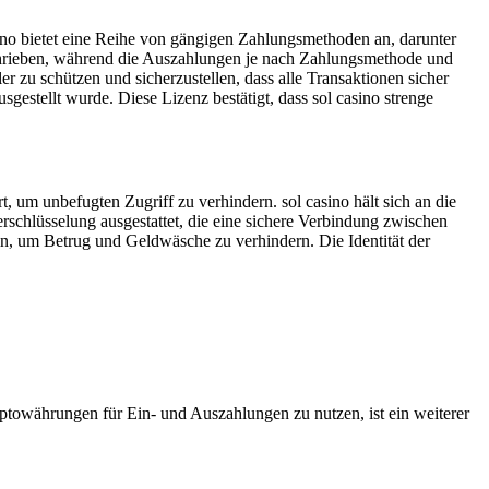
ino bietet eine Reihe von gängigen Zahlungsmethoden an, darunter
schrieben, während die Auszahlungen je nach Zahlungsmethode und
r zu schützen und sicherzustellen, dass alle Transaktionen sicher
gestellt wurde. Diese Lizenz bestätigt, dass sol casino strenge
t, um unbefugten Zugriff zu verhindern. sol casino hält sich an die
erschlüsselung ausgestattet, die eine sichere Verbindung zwischen
n, um Betrug und Geldwäsche zu verhindern. Die Identität der
towährungen für Ein- und Auszahlungen zu nutzen, ist ein weiterer