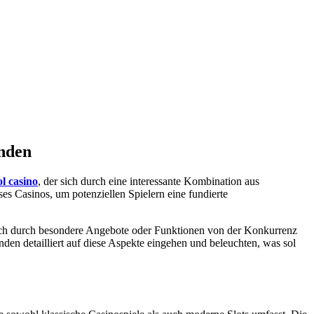
inden
ol casino
, der sich durch eine interessante Kombination aus
s Casinos, um potenziellen Spielern eine fundierte
sich durch besondere Angebote oder Funktionen von der Konkurrenz
en detailliert auf diese Aspekte eingehen und beleuchten, was sol