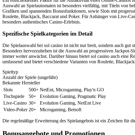
Ein entscheidender Faktor für die Attraktivität eines Online-Casinos is
Auswahl an Spielautomaten ist besonders vielfältig, mit Titeln von
Grafiken und spannenden Bonusfunktionen, sowie Slots mit progressi
Roulette, Blackjack, Baccarat und Poker. Für Anhänger von Live-Casin
besonders authentisches Casino-Erlebnis.
Spezifische Spielkategorien im Detail
Die Spielauswahl bei sol casino ist nicht nur breit, sondern auch gut s
Besonders hervorzuheben ist die Auswahl an progressiven Jackpot-Slo
immer weiter anwächst. Darüber hinaus bietet sol casino auch eine Rei
umfassend und bietet verschiedene Varianten von Roulette, Blackjack
Spieltyp
Anzahl der Spiele (ungefähr)
Bekannte Hersteller
Slots
500+
NetEnt, Microgaming, Play'n GO
Tischspiele
50+
Evolution Gaming, Pragmatic Play
Live-Casino
30+
Evolution Gaming, NetEnt Live
Video-Poker
20+
Microgaming, Betsoft
Die regelmäßige Erweiterung des Spielangebots ist ein Zeichen für di
Bonusangebote und Promotionen