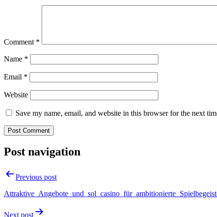
Comment
*
Name
*
Email
*
Website
Save my name, email, and website in this browser for the next ti
Post navigation
Previous post
Attraktive_Angebote_und_sol_casino_für_ambitionierte_Spielbegeist
Next post