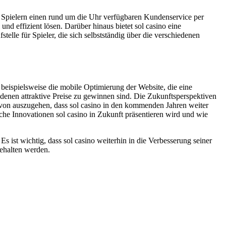
nen Spielern einen rund um die Uhr verfügbaren Kundenservice per
d effizient lösen. Darüber hinaus bietet sol casino eine
elle für Spieler, die sich selbstständig über die verschiedenen
 beispielsweise die mobile Optimierung der Website, die eine
enen attraktive Preise zu gewinnen sind. Die Zukunftsperspektiven
 davon auszugehen, dass sol casino in den kommenden Jahren weiter
che Innovationen sol casino in Zukunft präsentieren wird und wie
s ist wichtig, dass sol casino weiterhin in die Verbesserung seiner
gehalten werden.