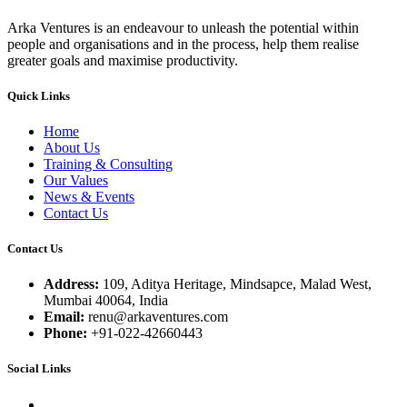
Arka Ventures is an endeavour to unleash the potential within
people and organisations and in the process, help them realise
greater goals and maximise productivity.
Quick Links
Home
About Us
Training & Consulting
Our Values
News & Events
Contact Us
Contact Us
Address:
109, Aditya Heritage, Mindsapce, Malad West,
Mumbai 40064, India
Email:
renu@arkaventures.com
Phone:
+91-022-42660443
Social Links