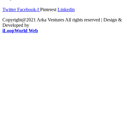
Twitter
Facebook-f
Pinterest
Linkedin
Copyright@2021 Arka Ventures All rights reserved | Design &
Developed by
iLoopWorld Web