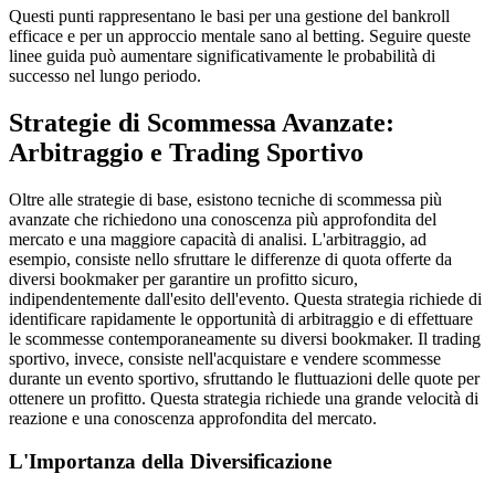
Questi punti rappresentano le basi per una gestione del bankroll
efficace e per un approccio mentale sano al betting. Seguire queste
linee guida può aumentare significativamente le probabilità di
successo nel lungo periodo.
Strategie di Scommessa Avanzate:
Arbitraggio e Trading Sportivo
Oltre alle strategie di base, esistono tecniche di scommessa più
avanzate che richiedono una conoscenza più approfondita del
mercato e una maggiore capacità di analisi. L'arbitraggio, ad
esempio, consiste nello sfruttare le differenze di quota offerte da
diversi bookmaker per garantire un profitto sicuro,
indipendentemente dall'esito dell'evento. Questa strategia richiede di
identificare rapidamente le opportunità di arbitraggio e di effettuare
le scommesse contemporaneamente su diversi bookmaker. Il trading
sportivo, invece, consiste nell'acquistare e vendere scommesse
durante un evento sportivo, sfruttando le fluttuazioni delle quote per
ottenere un profitto. Questa strategia richiede una grande velocità di
reazione e una conoscenza approfondita del mercato.
L'Importanza della Diversificazione