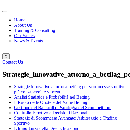
Home
About Us
Training & Consulting
Our Values
News & Events
X
Contact Us
Strategie_innovative_attorno_a_betflag_
Strategie innovative attorno a betflag per scommesse sportive
più consapevoli e vincenti
Analisi Statistica e Probabilità nel Betting
Il Ruolo delle Quote e del Value Betting
Gestione del Bankroll e Psicologia del Scommettitore
Controllo Emotivo e Decisioni Razionali
Strategie di Scommessa Avanzate: Arbitraggio e Trading
Sportivo
L'Importanza della Diversificazione