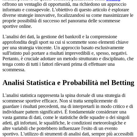
offrono un ventaglio di opportunità, ma richiedono un approccio
informato e consapevole. L'obiettivo di questo articolo è esplorare
diverse strategie innovative, focalizzandosi su come massimizzare le
proprie possibilità di successo nel panorama delle scommesse
sportive online.
L'analisi dei dati, la gestione del bankroll e la comprensione
approfondita degli sport su cui si scommette sono elementi chiave
per una strategia vincente. Un approccio basato esclusivamente
sull'istinto può portare a risultati imprevedibili e, spesso, negativi.
Pertanto, è cruciale adottare un metodo strutturato e disciplinato, che
tenga conto di tutti i fattori rilevanti prima di effettuare una
scommessa.
Analisi Statistica e Probabilità nel Betting
L'analisi statistica rappresenta la spina dorsale di una strategia di
scommesse sportive efficace. Non si tratta semplicemente di
guardare i risultati precedenti, ma di interpretarli in modo critico e di
individuare pattern significativi. È fondamentale considerare una
vasta gamma di dati, come le statistiche delle squadre o dei singoli
atleti, gli infortuni, le squalifiche, le condizioni meteorologiche e
altre variabili che potrebbero influenzare l'esito di un evento
sportivo. L'utilizzo di strumenti di analisi dati, sempre più accessibili