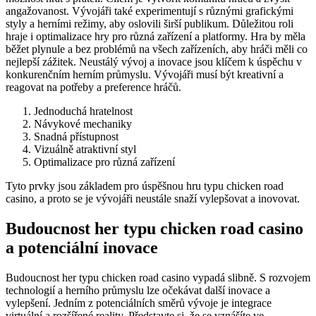
angažovanost. Vývojáři také experimentují s různými grafickými
styly a herními režimy, aby oslovili širší publikum. Důležitou roli
hraje i optimalizace hry pro různá zařízení a platformy. Hra by měla
běžet plynule a bez problémů na všech zařízeních, aby hráči měli co
nejlepší zážitek. Neustálý vývoj a inovace jsou klíčem k úspěchu v
konkurenčním herním průmyslu. Vývojáři musí být kreativní a
reagovat na potřeby a preference hráčů.
Jednoduchá hratelnost
Návykové mechaniky
Snadná přístupnost
Vizuálně atraktivní styl
Optimalizace pro různá zařízení
Tyto prvky jsou základem pro úspěšnou hru typu chicken road
casino, a proto se je vývojáři neustále snaží vylepšovat a inovovat.
Budoucnost her typu chicken road casino
a potenciální inovace
Budoucnost her typu chicken road casino vypadá slibně. S rozvojem
technologií a herního průmyslu lze očekávat další inovace a
vylepšení. Jedním z potenciálních směrů vývoje je integrace
virtuální a rozšířené reality. Představte si, že se vznášíte ve