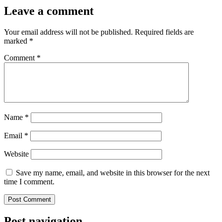
Leave a comment
Your email address will not be published.
Required fields are
marked
*
Comment
*
Name
*
Email
*
Website
Save my name, email, and website in this browser for the next
time I comment.
Post navigation