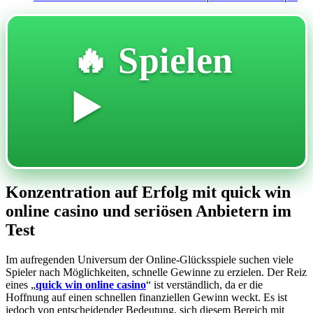
🔥 Spielen
▶️
Konzentration auf Erfolg mit quick win
online casino und seriösen Anbietern im
Test
Im aufregenden Universum der Online-Glücksspiele suchen viele
Spieler nach Möglichkeiten, schnelle Gewinne zu erzielen. Der Reiz
eines „
quick win online casino
“ ist verständlich, da er die
Hoffnung auf einen schnellen finanziellen Gewinn weckt. Es ist
jedoch von entscheidender Bedeutung, sich diesem Bereich mit