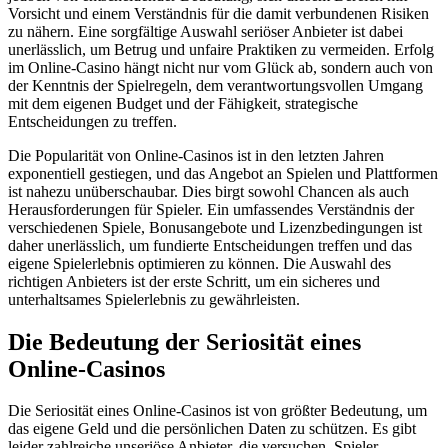
Vorsicht und einem Verständnis für die damit verbundenen Risiken
zu nähern. Eine sorgfältige Auswahl seriöser Anbieter ist dabei
unerlässlich, um Betrug und unfaire Praktiken zu vermeiden. Erfolg
im Online-Casino hängt nicht nur vom Glück ab, sondern auch von
der Kenntnis der Spielregeln, dem verantwortungsvollen Umgang
mit dem eigenen Budget und der Fähigkeit, strategische
Entscheidungen zu treffen.
Die Popularität von Online-Casinos ist in den letzten Jahren
exponentiell gestiegen, und das Angebot an Spielen und Plattformen
ist nahezu unüberschaubar. Dies birgt sowohl Chancen als auch
Herausforderungen für Spieler. Ein umfassendes Verständnis der
verschiedenen Spiele, Bonusangebote und Lizenzbedingungen ist
daher unerlässlich, um fundierte Entscheidungen treffen und das
eigene Spielerlebnis optimieren zu können. Die Auswahl des
richtigen Anbieters ist der erste Schritt, um ein sicheres und
unterhaltsames Spielerlebnis zu gewährleisten.
Die Bedeutung der Seriosität eines
Online-Casinos
Die Seriosität eines Online-Casinos ist von größter Bedeutung, um
das eigene Geld und die persönlichen Daten zu schützen. Es gibt
leider zahlreiche unseriöse Anbieter, die versuchen, Spieler