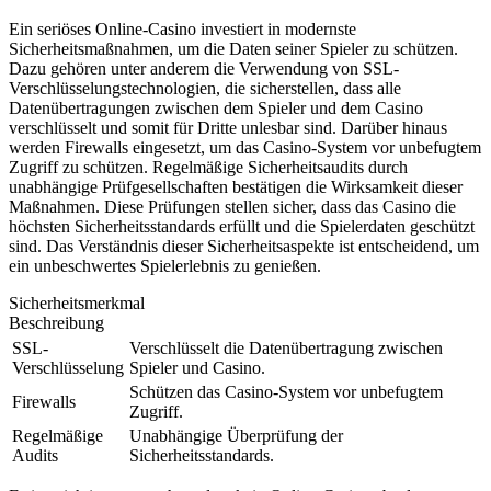
Ein seriöses Online-Casino investiert in modernste
Sicherheitsmaßnahmen, um die Daten seiner Spieler zu schützen.
Dazu gehören unter anderem die Verwendung von SSL-
Verschlüsselungstechnologien, die sicherstellen, dass alle
Datenübertragungen zwischen dem Spieler und dem Casino
verschlüsselt und somit für Dritte unlesbar sind. Darüber hinaus
werden Firewalls eingesetzt, um das Casino-System vor unbefugtem
Zugriff zu schützen. Regelmäßige Sicherheitsaudits durch
unabhängige Prüfgesellschaften bestätigen die Wirksamkeit dieser
Maßnahmen. Diese Prüfungen stellen sicher, dass das Casino die
höchsten Sicherheitsstandards erfüllt und die Spielerdaten geschützt
sind. Das Verständnis dieser Sicherheitsaspekte ist entscheidend, um
ein unbeschwertes Spielerlebnis zu genießen.
Sicherheitsmerkmal
Beschreibung
SSL-
Verschlüsselt die Datenübertragung zwischen
Verschlüsselung
Spieler und Casino.
Schützen das Casino-System vor unbefugtem
Firewalls
Zugriff.
Regelmäßige
Unabhängige Überprüfung der
Audits
Sicherheitsstandards.