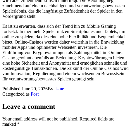
wird aber zunehmend kritisch hinterfragt. Die Betonung liegt
zunehmend auf einem nachhaltigen und verantwortungsbewussten
Spielerlebnis, das die langfristige Zufriedenheit der Spieler in den
Vordergrund stellt.
Es ist zu erwarten, dass sich der Trend hin zu Mobile Gaming
fortsetzt. Immer mehr Spieler nutzen Smartphones und Tablets, um
online zu spielen, da dies eine hohe Flexibilität und Bequemlichkeit
bietet. Online-Casinos werden daher weiterhin in die Entwicklung
mobiler Apps und optimierter Webseiten investieren. Die
Einführung von Kryptowährungen als Zahlungsmittel im Online-
Casino gewinnt ebenfalls an Bedeutung. Kryptowährungen bieten
eine hohe Sicherheit und Anonymität und ermöglichen schnelle und
kostengünstige Transaktionen. Die Zukunft der Online-Casinos wird
von Innovation, Regulierung und einem wachsenden Bewusstsein
für verantwortungsbewusstes Spielen geprägt sein.
Published
June 29, 2026
By
itsme
Categorized as
Post
Leave a comment
Your email address will not be published.
Required fields are
marked
*