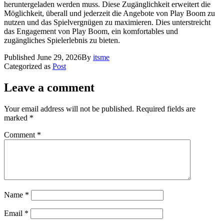
heruntergeladen werden muss. Diese Zugänglichkeit erweitert die
Möglichkeit, überall und jederzeit die Angebote von Play Boom zu
nutzen und das Spielvergnügen zu maximieren. Dies unterstreicht
das Engagement von Play Boom, ein komfortables und
zugängliches Spielerlebnis zu bieten.
Published
June 29, 2026
By
itsme
Categorized as
Post
Leave a comment
Your email address will not be published.
Required fields are
marked
*
Comment
*
Name
*
Email
*