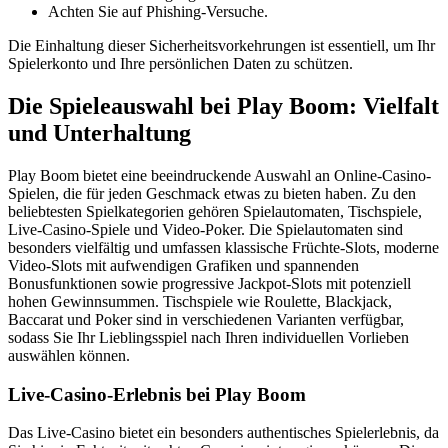
Achten Sie auf Phishing-Versuche.
Die Einhaltung dieser Sicherheitsvorkehrungen ist essentiell, um Ihr
Spielerkonto und Ihre persönlichen Daten zu schützen.
Die Spieleauswahl bei Play Boom: Vielfalt
und Unterhaltung
Play Boom bietet eine beeindruckende Auswahl an Online-Casino-
Spielen, die für jeden Geschmack etwas zu bieten haben. Zu den
beliebtesten Spielkategorien gehören Spielautomaten, Tischspiele,
Live-Casino-Spiele und Video-Poker. Die Spielautomaten sind
besonders vielfältig und umfassen klassische Früchte-Slots, moderne
Video-Slots mit aufwendigen Grafiken und spannenden
Bonusfunktionen sowie progressive Jackpot-Slots mit potenziell
hohen Gewinnsummen. Tischspiele wie Roulette, Blackjack,
Baccarat und Poker sind in verschiedenen Varianten verfügbar,
sodass Sie Ihr Lieblingsspiel nach Ihren individuellen Vorlieben
auswählen können.
Live-Casino-Erlebnis bei Play Boom
Das Live-Casino bietet ein besonders authentisches Spielerlebnis, da