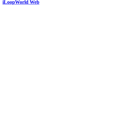
iLoopWorld Web