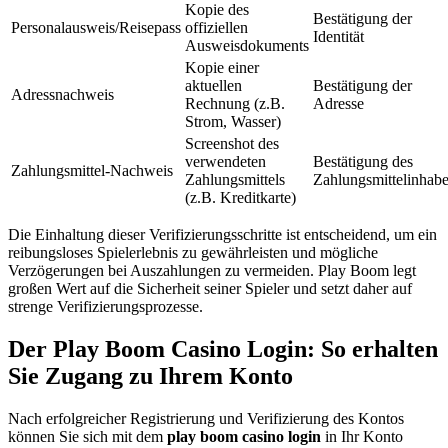
Kopie des
Bestätigung der
Personalausweis/Reisepass
offiziellen
Identität
Ausweisdokuments
Kopie einer
aktuellen
Bestätigung der
Adressnachweis
Rechnung (z.B.
Adresse
Strom, Wasser)
Screenshot des
verwendeten
Bestätigung des
Zahlungsmittel-Nachweis
Zahlungsmittels
Zahlungsmittelinhabe
(z.B. Kreditkarte)
Die Einhaltung dieser Verifizierungsschritte ist entscheidend, um ein
reibungsloses Spielerlebnis zu gewährleisten und mögliche
Verzögerungen bei Auszahlungen zu vermeiden. Play Boom legt
großen Wert auf die Sicherheit seiner Spieler und setzt daher auf
strenge Verifizierungsprozesse.
Der Play Boom Casino Login: So erhalten
Sie Zugang zu Ihrem Konto
Nach erfolgreicher Registrierung und Verifizierung des Kontos
können Sie sich mit dem
play boom casino login
in Ihr Konto