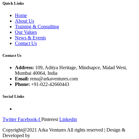
Quick Links
Home
About Us
Training & Consulting
Our Values
News & Events
Contact Us
Contact Us
Address:
109, Aditya Heritage, Mindsapce, Malad West,
Mumbai 40064, India
Email:
renu@arkaventures.com
Phone:
+91-022-42660443
Social Links
Twitter
Facebook-f
Pinterest
Linkedin
Copyright@2021 Arka Ventures All rights reserved | Design &
Developed by