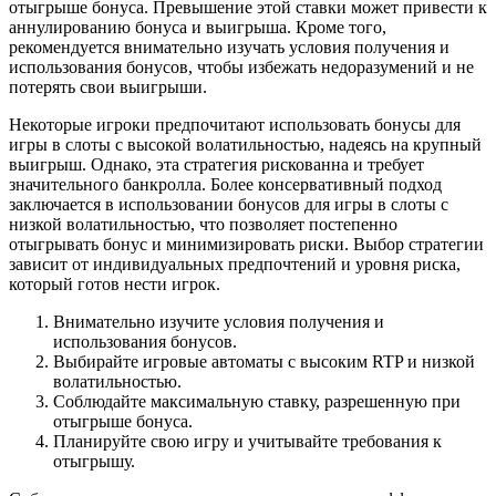
отыгрыше бонуса. Превышение этой ставки может привести к
аннулированию бонуса и выигрыша. Кроме того,
рекомендуется внимательно изучать условия получения и
использования бонусов, чтобы избежать недоразумений и не
потерять свои выигрыши.
Некоторые игроки предпочитают использовать бонусы для
игры в слоты с высокой волатильностью, надеясь на крупный
выигрыш. Однако, эта стратегия рискованна и требует
значительного банкролла. Более консервативный подход
заключается в использовании бонусов для игры в слоты с
низкой волатильностью, что позволяет постепенно
отыгрывать бонус и минимизировать риски. Выбор стратегии
зависит от индивидуальных предпочтений и уровня риска,
который готов нести игрок.
Внимательно изучите условия получения и
использования бонусов.
Выбирайте игровые автоматы с высоким RTP и низкой
волатильностью.
Соблюдайте максимальную ставку, разрешенную при
отыгрыше бонуса.
Планируйте свою игру и учитывайте требования к
отыгрышу.