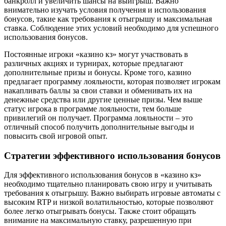
банкролл и увеличить шансы на выигрыш. Важно
внимательно изучать условия получения и использования
бонусов, такие как требования к отыгрышу и максимальная
ставка. Соблюдение этих условий необходимо для успешного
использования бонусов.
Постоянные игроки «казино кз» могут участвовать в
различных акциях и турнирах, которые предлагают
дополнительные призы и бонусы. Кроме того, казино
предлагает программу лояльности, которая позволяет игрокам
накапливать баллы за свои ставки и обменивать их на
денежные средства или другие ценные призы. Чем выше
статус игрока в программе лояльности, тем больше
привилегий он получает. Программа лояльности – это
отличный способ получить дополнительные выгоды и
повысить свой игровой опыт.
Стратегии эффективного использования бонусов
Для эффективного использования бонусов в «казино кз»
необходимо тщательно планировать свою игру и учитывать
требования к отыгрышу. Важно выбирать игровые автоматы с
высоким RTP и низкой волатильностью, которые позволяют
более легко отыгрывать бонусы. Также стоит обращать
внимание на максимальную ставку, разрешенную при