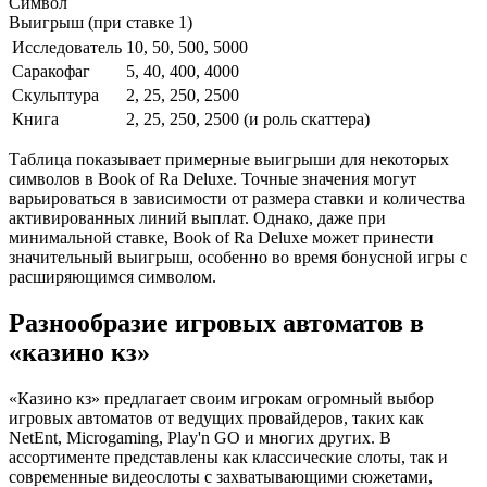
Символ
Выигрыш (при ставке 1)
Исследователь
10, 50, 500, 5000
Саракофаг
5, 40, 400, 4000
Скульптура
2, 25, 250, 2500
Книга
2, 25, 250, 2500 (и роль скаттера)
Таблица показывает примерные выигрыши для некоторых
символов в Book of Ra Deluxe. Точные значения могут
варьироваться в зависимости от размера ставки и количества
активированных линий выплат. Однако, даже при
минимальной ставке, Book of Ra Deluxe может принести
значительный выигрыш, особенно во время бонусной игры с
расширяющимся символом.
Разнообразие игровых автоматов в
«казино кз»
«Казино кз» предлагает своим игрокам огромный выбор
игровых автоматов от ведущих провайдеров, таких как
NetEnt, Microgaming, Play'n GO и многих других. В
ассортименте представлены как классические слоты, так и
современные видеослоты с захватывающими сюжетами,