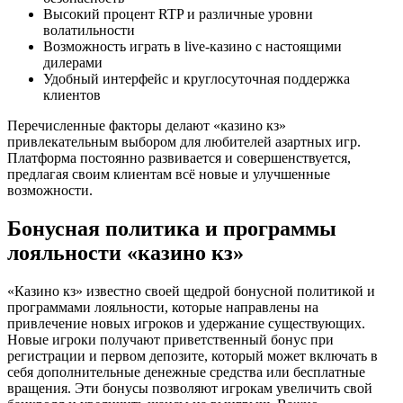
Высокий процент RTP и различные уровни
волатильности
Возможность играть в live-казино с настоящими
дилерами
Удобный интерфейс и круглосуточная поддержка
клиентов
Перечисленные факторы делают «казино кз»
привлекательным выбором для любителей азартных игр.
Платформа постоянно развивается и совершенствуется,
предлагая своим клиентам всё новые и улучшенные
возможности.
Бонусная политика и программы
лояльности «казино кз»
«Казино кз» известно своей щедрой бонусной политикой и
программами лояльности, которые направлены на
привлечение новых игроков и удержание существующих.
Новые игроки получают приветственный бонус при
регистрации и первом депозите, который может включать в
себя дополнительные денежные средства или бесплатные
вращения. Эти бонусы позволяют игрокам увеличить свой