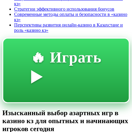
кз»
Стратегии эффективного использования бонусов
Современные методы оплаты и безопасности в «казино
кз»
Перспективы развития онлайн-казино в Казахстане и
роль «казино кз»
🔥 Играть
▶️
Изысканный выбор азартных игр в
казино кз для опытных и начинающих
игроков сегодня