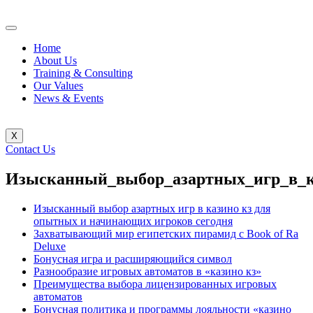
Home
About Us
Training & Consulting
Our Values
News & Events
X
Contact Us
Изысканный_выбор_азартных_игр_в_к
Изысканный выбор азартных игр в казино кз для
опытных и начинающих игроков сегодня
Захватывающий мир египетских пирамид с Book of Ra
Deluxe
Бонусная игра и расширяющийся символ
Разнообразие игровых автоматов в «казино кз»
Преимущества выбора лицензированных игровых
автоматов
Бонусная политика и программы лояльности «казино