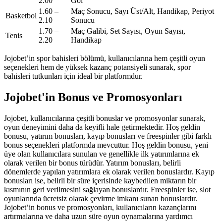
2.00
Gol
1.60 –
Maç Sonucu, Sayı Üst/Alt, Handikap, Periyot
Basketbol
2.10
Sonucu
1.70 –
Maç Galibi, Set Sayısı, Oyun Sayısı,
Tenis
2.20
Handikap
Jojobet’in spor bahisleri bölümü, kullanıcılarına hem çeşitli oyun
seçenekleri hem de yüksek kazanç potansiyeli sunarak, spor
bahisleri tutkunları için ideal bir platformdur.
Jojobet'in Bonus ve Promosyonları
Jojobet, kullanıcılarına çeşitli bonuslar ve promosyonlar sunarak,
oyun deneyimini daha da keyifli hale getirmektedir. Hoş geldin
bonusu, yatırım bonusları, kayıp bonusları ve freespinler gibi farklı
bonus seçenekleri platformda mevcuttur. Hoş geldin bonusu, yeni
üye olan kullanıcılara sunulan ve genellikle ilk yatırımlarına ek
olarak verilen bir bonus türüdür. Yatırım bonusları, belirli
dönemlerde yapılan yatırımlara ek olarak verilen bonuslardır. Kayıp
bonusları ise, belirli bir süre içerisinde kaybedilen miktarın bir
kısmının geri verilmesini sağlayan bonuslardır. Freespinler ise, slot
oyunlarında ücretsiz olarak çevirme imkanı sunan bonuslardır.
Jojobet’in bonus ve promosyonları, kullanıcıların kazançlarını
artırmalarına ve daha uzun süre oyun oynamalarına yardımcı