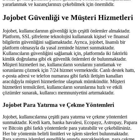
yararlanmak ve kazançlarınızı çekebilmek için önemlidir.
Jojobet Güvenliği ve Müşteri Hizmetleri
Jojobet, kullanıcılarının güvenliği için çeşitli önlemler almaktadır.
Platform, SSL şifreleme teknolojisi kullanarak kişisel ve finansal
bilgilerin güvenliğini sağlamaktadır. Ayrıca, jojobet, lisanslı bir
platform olmasıyla da yasal zeminde hizmet sunmaktadır.
Kullanıcıların güvenliğini sağlamak için, platformda iki faktörlü
kimlik doğrulama gibi ek güvenlik önlemleri de bulunmaktadır.
Müşteri hizmetleri ise, kullanıcıların sorularını yanıtlamak ve
sorunlarını çözmek için 7/24 hizmet vermektedir. Canlı destek hattı,
e-posta adresi ve telefon numarası gibi farklı iletişim kanalları
aracılığıyla müşteri hizmetlerine ulaşmak mümkündür. Müşteri
hizmetleri temsilcileri, kullanıcıların sorunlarına hızlı ve etkili
çözümler sunarak, kullanıcı memnuniyetini artırmaktadır.
Jojobet Para Yatırma ve Çekme Yöntemleri
Jojobet, kullanıcılarına çeşitli para yatırma ve çekme yöntemleri
sunmaktadır. Kredi kartı, banka havalesi, Ecopayz, Astropay, Papara
ve Bitcoin gibi farklı yöntemlerle para yatırabilir ve çekebilirsiniz.
Her bir yöntemin belirli limitleri ve işlem süreleri bulunmaktadır.
Para yatırma işlemleri genellikle anında gerçekleşirken, para çekme