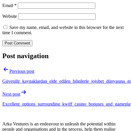
Email
*
Website
Save my name, email, and website in this browser for the next
time I comment.
Post navigation
Previous post
Güvenilir_kaynaklardan_elde_edilen_bilgilerle_jojobet_dünyasına_gü
Next post
Excellent_options_surrounding_kwiff_casino_bonuses_and_gamepla
Arka Ventures is an endeavour to unleash the potential within
people and organisations and in the process, help them realise