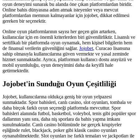
oyun deneyimi sunarak bu alanda öne çıkan platformlardan biridir.
Online bahis dünyasına adım atmak isteyenler veya mevcut
platformlardan memnun kalmayanlar için jojobet, dikkat edilmesi
gereken bir seçenektir.
Online oyun platformlarının sayısı her geçen gün artarken,
kullanıcılar için en önemli kriterlerden biri güvenilirliktir. Lisanslı ve
sertifikalı bir platformda oyun oynamak, hem kişisel bilgilerin hem
de finansal verilerin güvenliğini sağlar.
Jojobet
, Curacao lisansına
sahip olmasıyla kullanıcılarına güven vermekte ve yasal zeminde
hizmet sunmaktadır. Ayrıca, platformun kullanıcı dostu arayüzü ve
mobil uyumluluğu, oyun deneyimini daha da keyifli hale
getirmektedir.
Jojobet'in Sunduğu Oyun Çeşitliliği
Jojobet, kullanıcılarına oldukça geniş bir oyun yelpazesi
sunmaktadır. Spor bahisleri, canlı casino, slot oyunları, tombala ve
daha birçok farklı oyun seçeneği platformda mevcuttur. Spor
bahisleri alanında futbol, basketbol, voleybol, tenis gibi popüler spor
dallarının yanı sıra, daha niş sporlara da bahis yapma imkanı
sunulmaktadır. Canlı casino bölümünde ise gerçek krupiyeler
eşliğinde rulet, blackjack, poker gibi klasik casino oyunları
oynanabilmektedir. Slot oyunları ise farklı temaları ve jackpotları ile