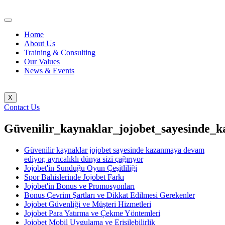
Home
About Us
Training & Consulting
Our Values
News & Events
X
Contact Us
Güvenilir_kaynaklar_jojobet_sayesinde_
Güvenilir kaynaklar jojobet sayesinde kazanmaya devam
ediyor, ayrıcalıklı dünya sizi çağırıyor
Jojobet'in Sunduğu Oyun Çeşitliliği
Spor Bahislerinde Jojobet Farkı
Jojobet'in Bonus ve Promosyonları
Bonus Çevrim Şartları ve Dikkat Edilmesi Gerekenler
Jojobet Güvenliği ve Müşteri Hizmetleri
Jojobet Para Yatırma ve Çekme Yöntemleri
Jojobet Mobil Uygulama ve Erişilebilirlik