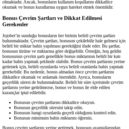
olmaktadır. Ancak, bonusların kullanım koşullarını dikkatlice
okumak ve bonus kurallarına uygun hareket etmek önemlidir.
Bonus Çevrim Şartları ve Dikkat Edilmesi
Gerekenler
Jojobet’in sunduğu bonusların her birinin belirli çevrim şartları
bulunmaktadır. Çevrim şartları, bonusun çekilebilir hale gelmesi için
belirli bir miktar bahis yapılması gerektiğini ifade eder. Bu şartlar,
bonusun türüne ve miktarına göre değişebilir. Örneğin, hoş geldin
bonusunun çevrim şartı genellikle bonus miktarının belirli bir katı
kadar bahis yapmak şeklinde olabilir. Bonus çevrim şartlarını yerine
getirmek için, belirli oyunlarda veya belirli oranlarda bahis yapmak
gerekebilir. Bu nedenle, bonus almadan önce çevrim şartlarını
dikkatlice okumak ve anlamak önemlidir. Ayrıca, bonusların
geçerlilik süresi de bulunmaktadır. Belirli bir süre içerisinde çevrim
şartlarını yerine getirilmezse, bonus ve bonus ile elde edilen
kazançlar iptal edilebilir.
Bonusun çevrim şartlarını dikkatlice okuyun.
Bonusun geçerlilik süresini takip edin.
Bonusun hangi oyunlarda geçerli olduğunu kontrol edin.
Bonusun minimum bahis miktarını öğrenin.
Bonus çevrim şartlarını yerine getirmek, bonusun avantajlarından