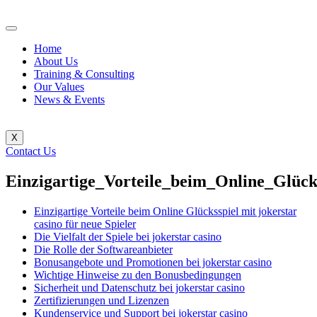
Home
About Us
Training & Consulting
Our Values
News & Events
X
Contact Us
Einzigartige_Vorteile_beim_Online_Glück
Einzigartige Vorteile beim Online Glücksspiel mit jokerstar
casino für neue Spieler
Die Vielfalt der Spiele bei jokerstar casino
Die Rolle der Softwareanbieter
Bonusangebote und Promotionen bei jokerstar casino
Wichtige Hinweise zu den Bonusbedingungen
Sicherheit und Datenschutz bei jokerstar casino
Zertifizierungen und Lizenzen
Kundenservice und Support bei jokerstar casino