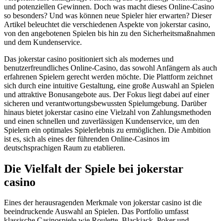
und potenziellen Gewinnen. Doch was macht dieses Online-Casino
so besonders? Und was können neue Spieler hier erwarten? Dieser
Artikel beleuchtet die verschiedenen Aspekte von jokerstar casino,
von den angebotenen Spielen bis hin zu den Sicherheitsmaßnahmen
und dem Kundenservice.
Das jokerstar casino positioniert sich als modernes und
benutzerfreundliches Online-Casino, das sowohl Anfängern als auch
erfahrenen Spielern gerecht werden möchte. Die Plattform zeichnet
sich durch eine intuitive Gestaltung, eine große Auswahl an Spielen
und attraktive Bonusangebote aus. Der Fokus liegt dabei auf einer
sicheren und verantwortungsbewussten Spielumgebung. Darüber
hinaus bietet jokerstar casino eine Vielzahl von Zahlungsmethoden
und einen schnellen und zuverlässigen Kundenservice, um den
Spielern ein optimales Spielerlebnis zu ermöglichen. Die Ambition
ist es, sich als eines der führenden Online-Casinos im
deutschsprachigen Raum zu etablieren.
Die Vielfalt der Spiele bei jokerstar
casino
Eines der herausragenden Merkmale von jokerstar casino ist die
beeindruckende Auswahl an Spielen. Das Portfolio umfasst
klassische Casinospiele wie Roulette, Blackjack, Poker und