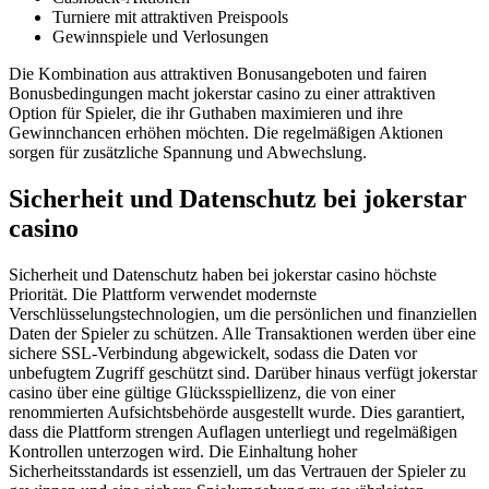
Turniere mit attraktiven Preispools
Gewinnspiele und Verlosungen
Die Kombination aus attraktiven Bonusangeboten und fairen
Bonusbedingungen macht jokerstar casino zu einer attraktiven
Option für Spieler, die ihr Guthaben maximieren und ihre
Gewinnchancen erhöhen möchten. Die regelmäßigen Aktionen
sorgen für zusätzliche Spannung und Abwechslung.
Sicherheit und Datenschutz bei jokerstar
casino
Sicherheit und Datenschutz haben bei jokerstar casino höchste
Priorität. Die Plattform verwendet modernste
Verschlüsselungstechnologien, um die persönlichen und finanziellen
Daten der Spieler zu schützen. Alle Transaktionen werden über eine
sichere SSL-Verbindung abgewickelt, sodass die Daten vor
unbefugtem Zugriff geschützt sind. Darüber hinaus verfügt jokerstar
casino über eine gültige Glücksspiellizenz, die von einer
renommierten Aufsichtsbehörde ausgestellt wurde. Dies garantiert,
dass die Plattform strengen Auflagen unterliegt und regelmäßigen
Kontrollen unterzogen wird. Die Einhaltung hoher
Sicherheitsstandards ist essenziell, um das Vertrauen der Spieler zu