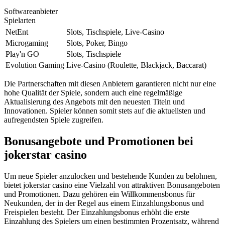
Softwareanbieter
Spielarten
NetEnt
Slots, Tischspiele, Live-Casino
Microgaming
Slots, Poker, Bingo
Play'n GO
Slots, Tischspiele
Evolution Gaming
Live-Casino (Roulette, Blackjack, Baccarat)
Die Partnerschaften mit diesen Anbietern garantieren nicht nur eine
hohe Qualität der Spiele, sondern auch eine regelmäßige
Aktualisierung des Angebots mit den neuesten Titeln und
Innovationen. Spieler können somit stets auf die aktuellsten und
aufregendsten Spiele zugreifen.
Bonusangebote und Promotionen bei
jokerstar casino
Um neue Spieler anzulocken und bestehende Kunden zu belohnen,
bietet jokerstar casino eine Vielzahl von attraktiven Bonusangeboten
und Promotionen. Dazu gehören ein Willkommensbonus für
Neukunden, der in der Regel aus einem Einzahlungsbonus und
Freispielen besteht. Der Einzahlungsbonus erhöht die erste
Einzahlung des Spielers um einen bestimmten Prozentsatz, während