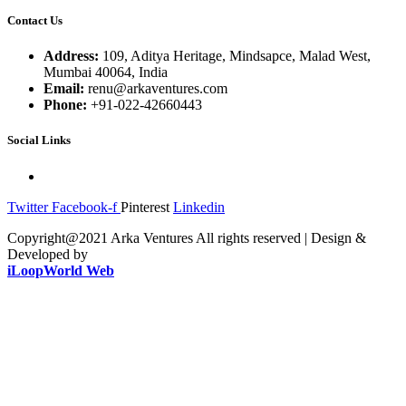
Contact Us
Address:
109, Aditya Heritage, Mindsapce, Malad West,
Mumbai 40064, India
Email:
renu@arkaventures.com
Phone:
+91-022-42660443
Social Links
Twitter
Facebook-f
Pinterest
Linkedin
Copyright@2021 Arka Ventures All rights reserved | Design &
Developed by
iLoopWorld Web