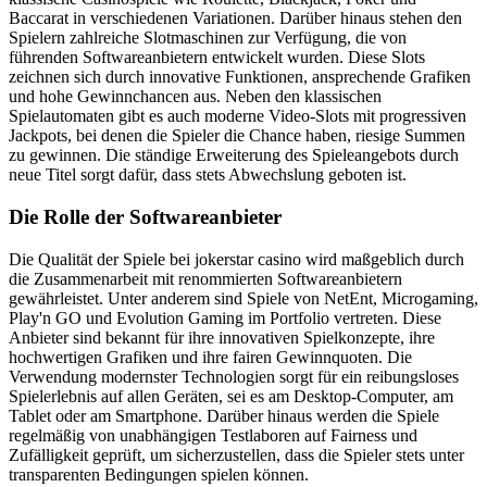
Baccarat in verschiedenen Variationen. Darüber hinaus stehen den
Spielern zahlreiche Slotmaschinen zur Verfügung, die von
führenden Softwareanbietern entwickelt wurden. Diese Slots
zeichnen sich durch innovative Funktionen, ansprechende Grafiken
und hohe Gewinnchancen aus. Neben den klassischen
Spielautomaten gibt es auch moderne Video-Slots mit progressiven
Jackpots, bei denen die Spieler die Chance haben, riesige Summen
zu gewinnen. Die ständige Erweiterung des Spieleangebots durch
neue Titel sorgt dafür, dass stets Abwechslung geboten ist.
Die Rolle der Softwareanbieter
Die Qualität der Spiele bei jokerstar casino wird maßgeblich durch
die Zusammenarbeit mit renommierten Softwareanbietern
gewährleistet. Unter anderem sind Spiele von NetEnt, Microgaming,
Play'n GO und Evolution Gaming im Portfolio vertreten. Diese
Anbieter sind bekannt für ihre innovativen Spielkonzepte, ihre
hochwertigen Grafiken und ihre fairen Gewinnquoten. Die
Verwendung modernster Technologien sorgt für ein reibungsloses
Spielerlebnis auf allen Geräten, sei es am Desktop-Computer, am
Tablet oder am Smartphone. Darüber hinaus werden die Spiele
regelmäßig von unabhängigen Testlaboren auf Fairness und
Zufälligkeit geprüft, um sicherzustellen, dass die Spieler stets unter
transparenten Bedingungen spielen können.