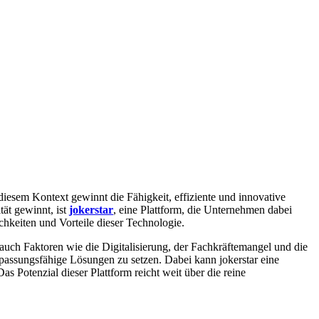
iesem Kontext gewinnt die Fähigkeit, effiziente und innovative
ät gewinnt, ist
jokerstar
, eine Plattform, die Unternehmen dabei
chkeiten und Vorteile dieser Technologie.
uch Faktoren wie die Digitalisierung, der Fachkräftemangel und die
npassungsfähige Lösungen zu setzen. Dabei kann jokerstar eine
s Potenzial dieser Plattform reicht weit über die reine