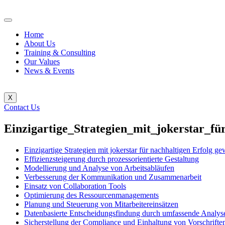
Home
About Us
Training & Consulting
Our Values
News & Events
X
Contact Us
Einzigartige_Strategien_mit_jokerstar_fü
Einzigartige Strategien mit jokerstar für nachhaltigen Erfolg ge
Effizienzsteigerung durch prozessorientierte Gestaltung
Modellierung und Analyse von Arbeitsabläufen
Verbesserung der Kommunikation und Zusammenarbeit
Einsatz von Collaboration Tools
Optimierung des Ressourcenmanagements
Planung und Steuerung von Mitarbeitereinsätzen
Datenbasierte Entscheidungsfindung durch umfassende Analys
Sicherstellung der Compliance und Einhaltung von Vorschrifte