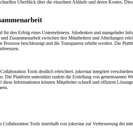
 schnellen Überblick über die einzelnen Abläufe und deren Kosten. Dies 
sammenarbeit
d für den Erfolg eines Unternehmens. Silodenken und mangelnder Inf
n und Zusammenarbeit zwischen den Mitarbeitern und Abteilungen erleic
Prozesse beschleunigt und die Transparenz erhöht werden. Die Plattfo
nferenzen.
llaboration Tools deutlich erleichtert. jokerstar integriert verschie
en. Die Plattform unterstützt zudem die Erstellung von gemeinsamen W
f diese Informationen können Mitarbeiter schnell und effizient Lösung
mens.
on Collaboration Tools innerhalb von jokerstar zur Verbesserung der 