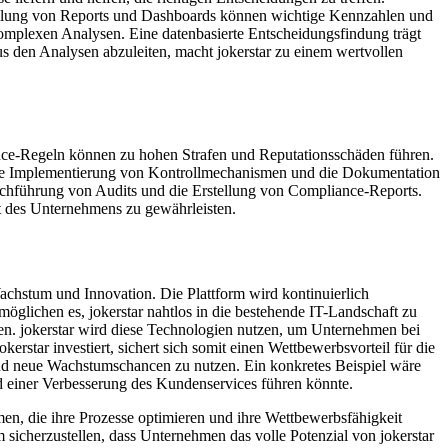
rstellung von Reports und Dashboards können wichtige Kennzahlen und
komplexen Analysen. Eine datenbasierte Entscheidungsfindung trägt
s den Analysen abzuleiten, macht jokerstar zu einem wertvollen
ance-Regeln können zu hohen Strafen und Reputationsschäden führen.
h die Implementierung von Kontrollmechanismen und die Dokumentation
urchführung von Audits und die Erstellung von Compliance-Reports.
ät des Unternehmens zu gewährleisten.
Wachstum und Innovation. Die Plattform wird kontinuierlich
glichen es, jokerstar nahtlos in die bestehende IT-Landschaft zu
en. jokerstar wird diese Technologien nutzen, um Unternehmen bei
rstar investiert, sichert sich somit einen Wettbewerbsvorteil für die
 und neue Wachstumschancen zu nutzen. Ein konkretes Beispiel wäre
d einer Verbesserung des Kundenservices führen könnte.
n, die ihre Prozesse optimieren und ihre Wettbewerbsfähigkeit
sicherzustellen, dass Unternehmen das volle Potenzial von jokerstar