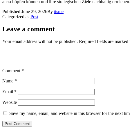
ausschöpfen können und ihre strategischen Ziele nachhaltig erreichen
Published
June 29, 2026
By
itsme
Categorized as
Post
Leave a comment
Your email address will not be published.
Required fields are marked
Comment
*
Name
*
Email
*
Website
Save my name, email, and website in this browser for the next ti