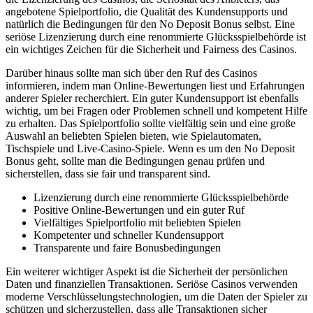
angebotene Spielportfolio, die Qualität des Kundensupports und
natürlich die Bedingungen für den No Deposit Bonus selbst. Eine
seriöse Lizenzierung durch eine renommierte Glücksspielbehörde ist
ein wichtiges Zeichen für die Sicherheit und Fairness des Casinos.
Darüber hinaus sollte man sich über den Ruf des Casinos
informieren, indem man Online-Bewertungen liest und Erfahrungen
anderer Spieler recherchiert. Ein guter Kundensupport ist ebenfalls
wichtig, um bei Fragen oder Problemen schnell und kompetent Hilfe
zu erhalten. Das Spielportfolio sollte vielfältig sein und eine große
Auswahl an beliebten Spielen bieten, wie Spielautomaten,
Tischspiele und Live-Casino-Spiele. Wenn es um den No Deposit
Bonus geht, sollte man die Bedingungen genau prüfen und
sicherstellen, dass sie fair und transparent sind.
Lizenzierung durch eine renommierte Glücksspielbehörde
Positive Online-Bewertungen und ein guter Ruf
Vielfältiges Spielportfolio mit beliebten Spielen
Kompetenter und schneller Kundensupport
Transparente und faire Bonusbedingungen
Ein weiterer wichtiger Aspekt ist die Sicherheit der persönlichen
Daten und finanziellen Transaktionen. Seriöse Casinos verwenden
moderne Verschlüsselungstechnologien, um die Daten der Spieler zu
schützen und sicherzustellen, dass alle Transaktionen sicher