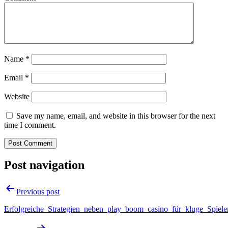
Name
*
Email
*
Website
Save my name, email, and website in this browser for the next
time I comment.
Post navigation
Previous post
Erfolgreiche_Strategien_neben_play_boom_casino_für_kluge_Spiele