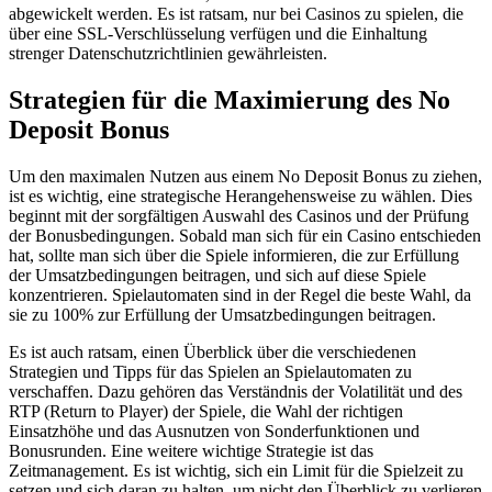
abgewickelt werden. Es ist ratsam, nur bei Casinos zu spielen, die
über eine SSL-Verschlüsselung verfügen und die Einhaltung
strenger Datenschutzrichtlinien gewährleisten.
Strategien für die Maximierung des No
Deposit Bonus
Um den maximalen Nutzen aus einem No Deposit Bonus zu ziehen,
ist es wichtig, eine strategische Herangehensweise zu wählen. Dies
beginnt mit der sorgfältigen Auswahl des Casinos und der Prüfung
der Bonusbedingungen. Sobald man sich für ein Casino entschieden
hat, sollte man sich über die Spiele informieren, die zur Erfüllung
der Umsatzbedingungen beitragen, und sich auf diese Spiele
konzentrieren. Spielautomaten sind in der Regel die beste Wahl, da
sie zu 100% zur Erfüllung der Umsatzbedingungen beitragen.
Es ist auch ratsam, einen Überblick über die verschiedenen
Strategien und Tipps für das Spielen an Spielautomaten zu
verschaffen. Dazu gehören das Verständnis der Volatilität und des
RTP (Return to Player) der Spiele, die Wahl der richtigen
Einsatzhöhe und das Ausnutzen von Sonderfunktionen und
Bonusrunden. Eine weitere wichtige Strategie ist das
Zeitmanagement. Es ist wichtig, sich ein Limit für die Spielzeit zu
setzen und sich daran zu halten, um nicht den Überblick zu verlieren