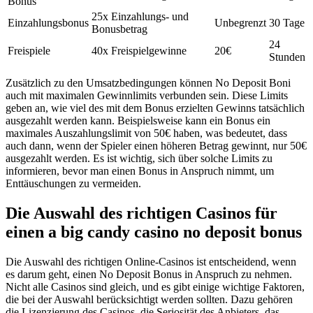
Bonus
25x Einzahlungs- und
Einzahlungsbonus
Unbegrenzt
30 Tage
Bonusbetrag
24
Freispiele
40x Freispielgewinne
20€
Stunden
Zusätzlich zu den Umsatzbedingungen können No Deposit Boni
auch mit maximalen Gewinnlimits verbunden sein. Diese Limits
geben an, wie viel des mit dem Bonus erzielten Gewinns tatsächlich
ausgezahlt werden kann. Beispielsweise kann ein Bonus ein
maximales Auszahlungslimit von 50€ haben, was bedeutet, dass
auch dann, wenn der Spieler einen höheren Betrag gewinnt, nur 50€
ausgezahlt werden. Es ist wichtig, sich über solche Limits zu
informieren, bevor man einen Bonus in Anspruch nimmt, um
Enttäuschungen zu vermeiden.
Die Auswahl des richtigen Casinos für
einen a big candy casino no deposit bonus
Die Auswahl des richtigen Online-Casinos ist entscheidend, wenn
es darum geht, einen No Deposit Bonus in Anspruch zu nehmen.
Nicht alle Casinos sind gleich, und es gibt einige wichtige Faktoren,
die bei der Auswahl berücksichtigt werden sollten. Dazu gehören
die Lizenzierung des Casinos, die Seriosität des Anbieters, das