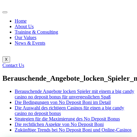
Home
About Us
Training & Consulting
Our Values
News & Events
X
Contact Us
Berauschende_Angebote_locken_Spieler_
Berauschende Angebote locken Spieler mit einem a big candy
casino no deposit bonus für unvergesslichen Spaß
Die Bedingungen von No Deposit Boni im Detail
Die Auswahl des richtigen Casinos für einen a big candy
casino no deposit bonus
Strategien für die Maximierung des No Deposit Bonus
Die rechtlichen Aspekte von No Deposit Boni
Zukünftige Trends bei No Deposit Boni und Online-Casinos