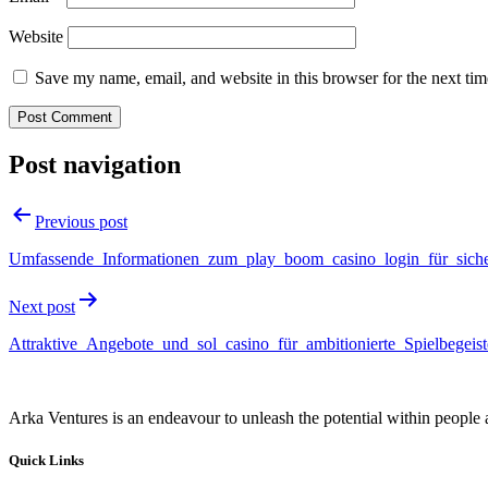
Website
Save my name, email, and website in this browser for the next ti
Post navigation
Previous post
Umfassende_Informationen_zum_play_boom_casino_login_für_siche
Next post
Attraktive_Angebote_und_sol_casino_für_ambitionierte_Spielbegeist
Arka Ventures is an endeavour to unleash the potential within people a
Quick Links