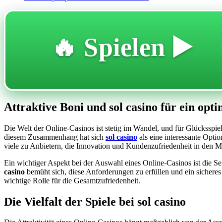
🔥 Spielen ▶️
Attraktive Boni und sol casino für ein opti
Die Welt der Online-Casinos ist stetig im Wandel, und für Glücksspielf
diesem Zusammenhang hat sich
sol casino
als eine interessante Optio
viele zu Anbietern, die Innovation und Kundenzufriedenheit in den Mit
Ein wichtiger Aspekt bei der Auswahl eines Online-Casinos ist die Ser
casino
bemüht sich, diese Anforderungen zu erfüllen und ein sichere
wichtige Rolle für die Gesamtzufriedenheit.
Die Vielfalt der Spiele bei sol casino