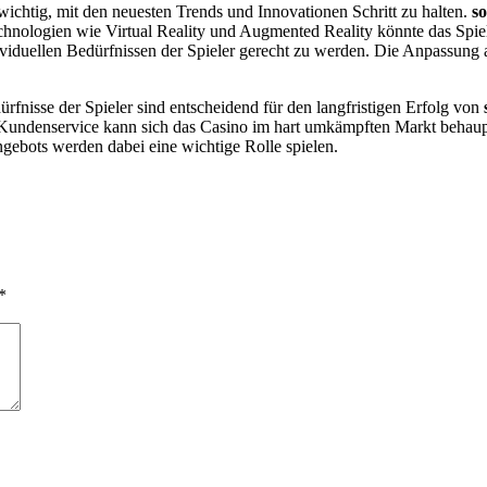
 wichtig, mit den neuesten Trends und Innovationen Schritt zu halten.
so
echnologien wie Virtual Reality und Augmented Reality könnte das Spie
viduellen Bedürfnissen der Spieler gerecht zu werden. Die Anpassung 
fnisse der Spieler sind entscheidend für den langfristigen Erfolg von
Kundenservice kann sich das Casino im hart umkämpften Markt behaupte
gebots werden dabei eine wichtige Rolle spielen.
*