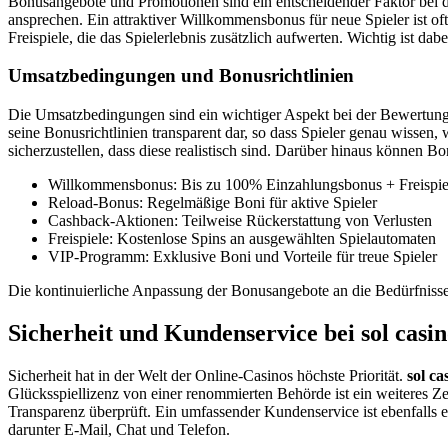
Bonusangebote und Promotionen sind ein entscheidender Faktor bei 
ansprechen. Ein attraktiver Willkommensbonus für neue Spieler ist of
Freispiele, die das Spielerlebnis zusätzlich aufwerten. Wichtig ist d
Umsatzbedingungen und Bonusrichtlinien
Die Umsatzbedingungen sind ein wichtiger Aspekt bei der Bewertung
seine Bonusrichtlinien transparent dar, so dass Spieler genau wisse
sicherzustellen, dass diese realistisch sind. Darüber hinaus können
Willkommensbonus: Bis zu 100% Einzahlungsbonus + Freispie
Reload-Bonus: Regelmäßige Boni für aktive Spieler
Cashback-Aktionen: Teilweise Rückerstattung von Verlusten
Freispiele: Kostenlose Spins an ausgewählten Spielautomaten
VIP-Programm: Exklusive Boni und Vorteile für treue Spieler
Die kontinuierliche Anpassung der Bonusangebote an die Bedürfnisse d
Sicherheit und Kundenservice bei sol casi
Sicherheit hat in der Welt der Online-Casinos höchste Priorität.
sol ca
Glücksspiellizenz von einer renommierten Behörde ist ein weiteres Ze
Transparenz überprüft. Ein umfassender Kundenservice ist ebenfalls 
darunter E-Mail, Chat und Telefon.