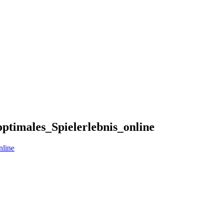
ptimales_Spielerlebnis_online
nline