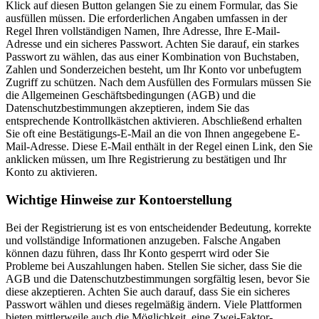
Klick auf diesen Button gelangen Sie zu einem Formular, das Sie
ausfüllen müssen. Die erforderlichen Angaben umfassen in der
Regel Ihren vollständigen Namen, Ihre Adresse, Ihre E-Mail-
Adresse und ein sicheres Passwort. Achten Sie darauf, ein starkes
Passwort zu wählen, das aus einer Kombination von Buchstaben,
Zahlen und Sonderzeichen besteht, um Ihr Konto vor unbefugtem
Zugriff zu schützen. Nach dem Ausfüllen des Formulars müssen Sie
die Allgemeinen Geschäftsbedingungen (AGB) und die
Datenschutzbestimmungen akzeptieren, indem Sie das
entsprechende Kontrollkästchen aktivieren. Abschließend erhalten
Sie oft eine Bestätigungs-E-Mail an die von Ihnen angegebene E-
Mail-Adresse. Diese E-Mail enthält in der Regel einen Link, den Sie
anklicken müssen, um Ihre Registrierung zu bestätigen und Ihr
Konto zu aktivieren.
Wichtige Hinweise zur Kontoerstellung
Bei der Registrierung ist es von entscheidender Bedeutung, korrekte
und vollständige Informationen anzugeben. Falsche Angaben
können dazu führen, dass Ihr Konto gesperrt wird oder Sie
Probleme bei Auszahlungen haben. Stellen Sie sicher, dass Sie die
AGB und die Datenschutzbestimmungen sorgfältig lesen, bevor Sie
diese akzeptieren. Achten Sie auch darauf, dass Sie ein sicheres
Passwort wählen und dieses regelmäßig ändern. Viele Plattformen
bieten mittlerweile auch die Möglichkeit, eine Zwei-Faktor-