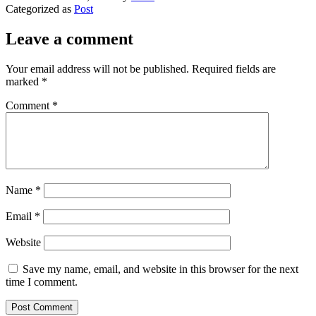
Categorized as
Post
Leave a comment
Your email address will not be published.
Required fields are
marked
*
Comment
*
Name
*
Email
*
Website
Save my name, email, and website in this browser for the next
time I comment.