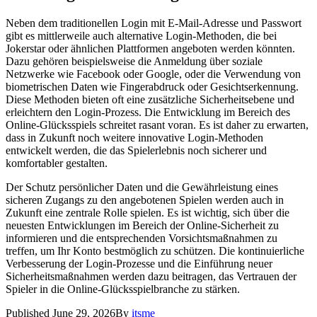
Neben dem traditionellen Login mit E-Mail-Adresse und Passwort
gibt es mittlerweile auch alternative Login-Methoden, die bei
Jokerstar oder ähnlichen Plattformen angeboten werden könnten.
Dazu gehören beispielsweise die Anmeldung über soziale
Netzwerke wie Facebook oder Google, oder die Verwendung von
biometrischen Daten wie Fingerabdruck oder Gesichtserkennung.
Diese Methoden bieten oft eine zusätzliche Sicherheitsebene und
erleichtern den Login-Prozess. Die Entwicklung im Bereich des
Online-Glücksspiels schreitet rasant voran. Es ist daher zu erwarten,
dass in Zukunft noch weitere innovative Login-Methoden
entwickelt werden, die das Spielerlebnis noch sicherer und
komfortabler gestalten.
Der Schutz persönlicher Daten und die Gewährleistung eines
sicheren Zugangs zu den angebotenen Spielen werden auch in
Zukunft eine zentrale Rolle spielen. Es ist wichtig, sich über die
neuesten Entwicklungen im Bereich der Online-Sicherheit zu
informieren und die entsprechenden Vorsichtsmaßnahmen zu
treffen, um Ihr Konto bestmöglich zu schützen. Die kontinuierliche
Verbesserung der Login-Prozesse und die Einführung neuer
Sicherheitsmaßnahmen werden dazu beitragen, das Vertrauen der
Spieler in die Online-Glücksspielbranche zu stärken.
Published
June 29, 2026
By
itsme