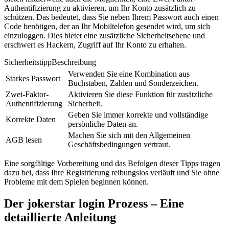
Authentifizierung zu aktivieren, um Ihr Konto zusätzlich zu
schützen. Das bedeutet, dass Sie neben Ihrem Passwort auch einen
Code benötigen, der an Ihr Mobiltelefon gesendet wird, um sich
einzuloggen. Dies bietet eine zusätzliche Sicherheitsebene und
erschwert es Hackern, Zugriff auf Ihr Konto zu erhalten.
SicherheitstippBeschreibung
Verwenden Sie eine Kombination aus
Starkes Passwort
Buchstaben, Zahlen und Sonderzeichen.
Zwei-Faktor-
Aktivieren Sie diese Funktion für zusätzliche
Authentifizierung
Sicherheit.
Geben Sie immer korrekte und vollständige
Korrekte Daten
persönliche Daten an.
Machen Sie sich mit den Allgemeinen
AGB lesen
Geschäftsbedingungen vertraut.
Eine sorgfältige Vorbereitung und das Befolgen dieser Tipps tragen
dazu bei, dass Ihre Registrierung reibungslos verläuft und Sie ohne
Probleme mit dem Spielen beginnen können.
Der jokerstar login Prozess – Eine
detaillierte Anleitung