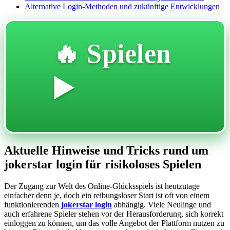
Alternative Login-Methoden und zukünftige Entwicklungen
🔥 Spielen
▶️
Aktuelle Hinweise und Tricks rund um
jokerstar login für risikoloses Spielen
Der Zugang zur Welt des Online-Glücksspiels ist heutzutage
einfacher denn je, doch ein reibungsloser Start ist oft von einem
funktionierenden
jokerstar login
abhängig. Viele Neulinge und
auch erfahrene Spieler stehen vor der Herausforderung, sich korrekt
einloggen zu können, um das volle Angebot der Plattform nutzen zu