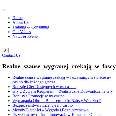
Home
About Us
Training & Consulting
Our Values
News & Events
X
Contact Us
Realne_szanse_wygranej_czekają_w_fascy
Realne szanse wygranej czekają w fascynującym świecie nv
casino dla każdego gracza
Rodzaje Gier Dostępnych w nv casino
Gry z Żywym Krupierem – Realistyczne Doświadczenie Gry
Bonusy i Promocje w nv casino
Wymagania Obrotu Bonusem – Co Należy Wiedzieć?
Bezpieczeństwo i Licencje nv casino
Metody Płatności – Wygoda i Bezpieczeństwo
Przyszłość nv casino i Innowacje w Hazardzie Online