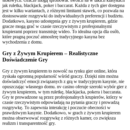
stołowych. Gracze mogą spróbować swoich sił w takich klasykach
jak ruletka, blackjack, poker i baccarat. Każda z tych gier dostępna
jest w kilku wariantach, z różnymi limitami stawek, co pozwala na
dostosowanie rozgrywki do indywidualnych preferencji i budżetu.
Dodatkowo, kasyno udostępnia gry z żywym krupierem, gdzie
gracze mogą grać w czasie rzeczywistym z profesjonalnymi
krupierami poprzez transmisję wideo. To idealna opcja dla osób,
które pragną poczuć atmosferę tradycyjnego kasyna bez
wychodzenia z domu.
Gry z Żywym Krupierem – Realistyczne
Doświadczenie Gry
Gry z żywym krupierem to nowość na rynku gier online, która
zyskała ogromną popularność wśród graczy. Dzięki nim można
doświadczyć emocji związanych z grą w tradycyjnym kasynie, nie
opuszczając własnego domu. nv casino oferuje szeroki wybór gier z
żywym krupierem, w tym ruletkę, blackjacka, pokera i baccarata.
Gry te prowadzone są przez profesjonalnych krupierów, którzy w
czasie rzeczywistym odpowiadają na pytania graczy i prowadzą
rozgrywkę. To zapewnia interakcję i poczucie obecności w
prawdziwym kasynie. Dodatkowo, w grach z żywym krupierem
można obserwować rozgrywkę z różnych kamer, co zwiększa
realizm i transparentność gry.