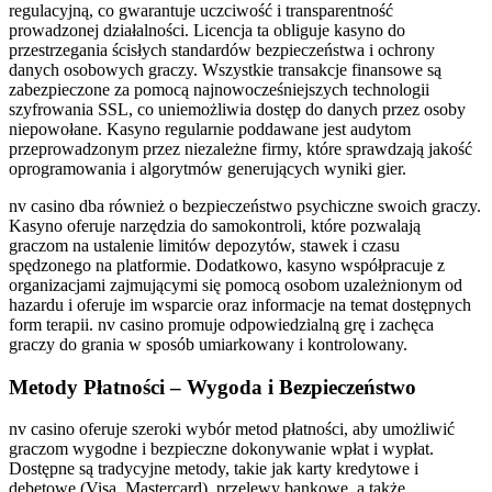
regulacyjną, co gwarantuje uczciwość i transparentność
prowadzonej działalności. Licencja ta obliguje kasyno do
przestrzegania ścisłych standardów bezpieczeństwa i ochrony
danych osobowych graczy. Wszystkie transakcje finansowe są
zabezpieczone za pomocą najnowocześniejszych technologii
szyfrowania SSL, co uniemożliwia dostęp do danych przez osoby
niepowołane. Kasyno regularnie poddawane jest audytom
przeprowadzonym przez niezależne firmy, które sprawdzają jakość
oprogramowania i algorytmów generujących wyniki gier.
nv casino dba również o bezpieczeństwo psychiczne swoich graczy.
Kasyno oferuje narzędzia do samokontroli, które pozwalają
graczom na ustalenie limitów depozytów, stawek i czasu
spędzonego na platformie. Dodatkowo, kasyno współpracuje z
organizacjami zajmującymi się pomocą osobom uzależnionym od
hazardu i oferuje im wsparcie oraz informacje na temat dostępnych
form terapii. nv casino promuje odpowiedzialną grę i zachęca
graczy do grania w sposób umiarkowany i kontrolowany.
Metody Płatności – Wygoda i Bezpieczeństwo
nv casino oferuje szeroki wybór metod płatności, aby umożliwić
graczom wygodne i bezpieczne dokonywanie wpłat i wypłat.
Dostępne są tradycyjne metody, takie jak karty kredytowe i
debetowe (Visa, Mastercard), przelewy bankowe, a także