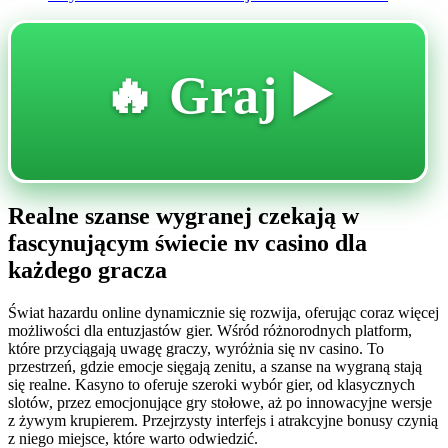
🔥 Graj ▶️
Realne szanse wygranej czekają w
fascynującym świecie nv casino dla
każdego gracza
Świat hazardu online dynamicznie się rozwija, oferując coraz więcej
możliwości dla entuzjastów gier. Wśród różnorodnych platform,
które przyciągają uwagę graczy, wyróżnia się nv casino. To
przestrzeń, gdzie emocje sięgają zenitu, a szanse na wygraną stają
się realne. Kasyno to oferuje szeroki wybór gier, od klasycznych
slotów, przez emocjonujące gry stołowe, aż po innowacyjne wersje
z żywym krupierem. Przejrzysty interfejs i atrakcyjne bonusy czynią
z niego miejsce, które warto odwiedzić.