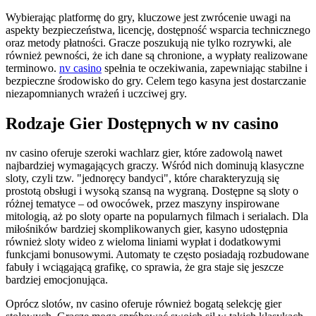
Wybierając platformę do gry, kluczowe jest zwrócenie uwagi na
aspekty bezpieczeństwa, licencję, dostępność wsparcia technicznego
oraz metody płatności. Gracze poszukują nie tylko rozrywki, ale
również pewności, że ich dane są chronione, a wypłaty realizowane
terminowo.
nv casino
spełnia te oczekiwania, zapewniając stabilne i
bezpieczne środowisko do gry. Celem tego kasyna jest dostarczanie
niezapomnianych wrażeń i uczciwej gry.
Rodzaje Gier Dostępnych w nv casino
nv casino oferuje szeroki wachlarz gier, które zadowolą nawet
najbardziej wymagających graczy. Wśród nich dominują klasyczne
sloty, czyli tzw. "jednoręcy bandyci", które charakteryzują się
prostotą obsługi i wysoką szansą na wygraną. Dostępne są sloty o
różnej tematyce – od owocówek, przez maszyny inspirowane
mitologią, aż po sloty oparte na popularnych filmach i serialach. Dla
miłośników bardziej skomplikowanych gier, kasyno udostępnia
również sloty wideo z wieloma liniami wypłat i dodatkowymi
funkcjami bonusowymi. Automaty te często posiadają rozbudowane
fabuły i wciągającą grafikę, co sprawia, że gra staje się jeszcze
bardziej emocjonująca.
Oprócz slotów, nv casino oferuje również bogatą selekcję gier