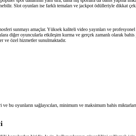
ibi popüler spor dallarının yanı sıra, daha niş sporlara da bahis yapma 
bilir. Slot oyunları ise farklı temaları ve jackpot ödülleriyle dikkat çek
mosferi sunmayı amaçlar. Yüksek kaliteli video yayınları ve profesyon
culara diğer oyuncularla etkileşim kurma ve gerçek zamanlı olarak bahis
er ve özel hizmetler sunulmaktadır.
i ve bu oyunların sağlayıcıları, minimum ve maksimum bahis miktarları
i