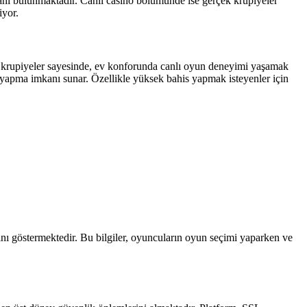
imkanı bulunmaktadır. Canlı casino bölümünde ise gerçek krupiyeler
iyor.
el krupiyeler sayesinde, ev konforunda canlı oyun deneyimi yaşamak
 yapma imkanı sunar. Özellikle yüksek bahis yapmak isteyenler için
nı göstermektedir. Bu bilgiler, oyuncuların oyun seçimi yaparken ve