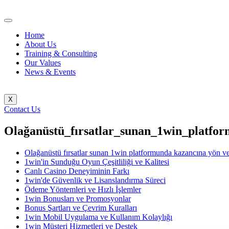
Home
About Us
Training & Consulting
Our Values
News & Events
X
Contact Us
Olağanüstü_fırsatlar_sunan_1win_platfo
Olağanüstü fırsatlar sunan 1win platformunda kazancına yön ver
1win'in Sunduğu Oyun Çeşitliliği ve Kalitesi
Canlı Casino Deneyiminin Farkı
1win'de Güvenlik ve Lisanslandırma Süreci
Ödeme Yöntemleri ve Hızlı İşlemler
1win Bonusları ve Promosyonlar
Bonus Şartları ve Çevrim Kuralları
1win Mobil Uygulama ve Kullanım Kolaylığı
1win Müşteri Hizmetleri ve Destek