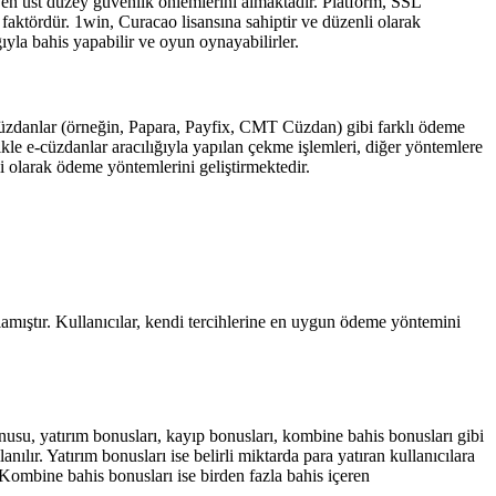
n en üst düzey güvenlik önlemlerini almaktadır. Platform, SSL
r faktördür. 1win, Curacao lisansına sahiptir ve düzenli olarak
ğıyla bahis yapabilir ve oyun oynayabilirler.
e-cüzdanlar (örneğin, Papara, Payfix, CMT Cüzdan) gibi farklı ödeme
llikle e-cüzdanlar aracılığıyla yapılan çekme işlemleri, diğer yöntemlere
li olarak ödeme yöntemlerini geliştirmektedir.
lamıştır. Kullanıcılar, kendi tercihlerine en uygun ödeme yöntemini
nusu, yatırım bonusları, kayıp bonusları, kombine bahis bonusları gibi
ılır. Yatırım bonusları ise belirli miktarda para yatıran kullanıcılara
. Kombine bahis bonusları ise birden fazla bahis içeren