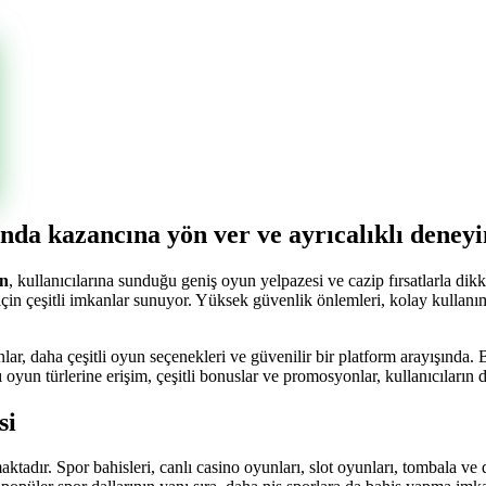
nda kazancına yön ver ve ayrıcalıklı deney
n
, kullanıcılarına sunduğu geniş oyun yelpazesi ve cazip fırsatlarla dikk
n çeşitli imkanlar sunuyor. Yüksek güvenlik önlemleri, kolay kullanım 
nlar, daha çeşitli oyun seçenekleri ve güvenilir bir platform arayışında
ı oyun türlerine erişim, çeşitli bonuslar ve promosyonlar, kullanıcıların 
si
ktadır. Spor bahisleri, canlı casino oyunları, slot oyunları, tombala ve