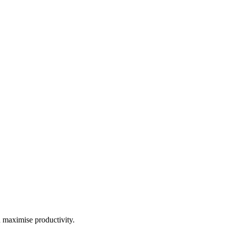
d maximise productivity.