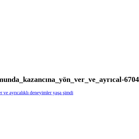
rmunda_kazancına_yön_ver_ve_ayrıcal-670
 ve ayrıcalıklı deneyimler yaşa şimdi