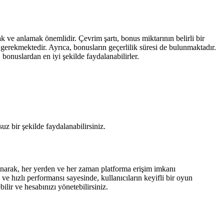
k ve anlamak önemlidir. Çevrim şartı, bonus miktarının belirli bir
 gerekmektedir. Ayrıca, bonusların geçerlilik süresi de bulunmaktadır.
 bonuslardan en iyi şekilde faydalanabilirler.
z bir şekilde faydalanabilirsiniz.
narak, her yerden ve her zaman platforma erişim imkanı
e hızlı performansı sayesinde, kullanıcıların keyifli bir oyun
lir ve hesabınızı yönetebilirsiniz.