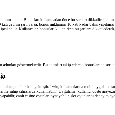
ı bulunmaktadır. Bonusları kullanmadan önce bu şartları dikkatlice okuma
 katı çevrim şartı varsa, bonus miktarının 10 katı kadar bahis yapılması
al edilir. Kullanıcılar, bonusları kullanırken bu şartlara dikkat ederek,
n adımları göstermektedir. Bu adımları takip ederek, bonuslardan sorunsu
ğı
ukça popüler hale gelmiştir. 1win, kullanıcılarına mobil uygulama su
ine sahip cihazlarda kullanılabilir. Uygulama, kullanıcı dostu arayüzü v
pabilir, canlı casino oyunları oynayabilir, slot oyunlarını deneyimleyebi