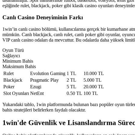
tasarlanmıştır. Spor bahislerinde futbol, basketbol, voleybol, tenis g
eşliğinde rulet, blackjack, poker gibi klasik casino oyunları deneyimlene
Canlı Casino Deneyiminin Farkı
1win’in canlı casino bölümü, kullanıcılarına gerçek bir kumarhane at
mümkün. Canlı blackjack, canlı rulet, canlı poker gibi oyunlar, oyun
VIP canlı casino odaları da mevcuttur. Bu odalarda daha yüksek limitl
Oyun Türü
Sağlayıcı
Minimum Bahis
Maksimum Bahis
Rulet
Evolution Gaming
1 TL
10.000 TL
Blackjack
Pragmatic Play
2 TL
5.000 TL
Poker
Ezugi
5 TL
20.000 TL
Slot Oyunları
NetEnt
0.50 TL
100 TL
Yukarıdaki tablo, 1win platformunda bulunan bazı popüler oyun türler
bahis stratejileri belirlerken faydalı olacaktır.
1win'de Güvenlik ve Lisanslandırma Sürec