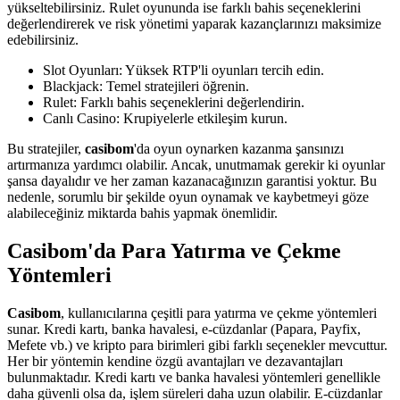
yükseltebilirsiniz. Rulet oyununda ise farklı bahis seçeneklerini
değerlendirerek ve risk yönetimi yaparak kazançlarınızı maksimize
edebilirsiniz.
Slot Oyunları: Yüksek RTP'li oyunları tercih edin.
Blackjack: Temel stratejileri öğrenin.
Rulet: Farklı bahis seçeneklerini değerlendirin.
Canlı Casino: Krupiyelerle etkileşim kurun.
Bu stratejiler,
casibom
'da oyun oynarken kazanma şansınızı
artırmanıza yardımcı olabilir. Ancak, unutmamak gerekir ki oyunlar
şansa dayalıdır ve her zaman kazanacağınızın garantisi yoktur. Bu
nedenle, sorumlu bir şekilde oyun oynamak ve kaybetmeyi göze
alabileceğiniz miktarda bahis yapmak önemlidir.
Casibom'da Para Yatırma ve Çekme
Yöntemleri
Casibom
, kullanıcılarına çeşitli para yatırma ve çekme yöntemleri
sunar. Kredi kartı, banka havalesi, e-cüzdanlar (Papara, Payfix,
Mefete vb.) ve kripto para birimleri gibi farklı seçenekler mevcuttur.
Her bir yöntemin kendine özgü avantajları ve dezavantajları
bulunmaktadır. Kredi kartı ve banka havalesi yöntemleri genellikle
daha güvenli olsa da, işlem süreleri daha uzun olabilir. E-cüzdanlar