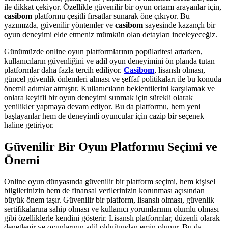
ile dikkat çekiyor. Özellikle güvenilir bir oyun ortamı arayanlar için,
casibom
platformu çeşitli fırsatlar sunarak öne çıkıyor. Bu
yazımızda, güvenilir yöntemler ve
casibom
sayesinde kazançlı bir
oyun deneyimi elde etmeniz mümkün olan detayları inceleyeceğiz.
Günümüzde online oyun platformlarının popülaritesi artarken,
kullanıcıların güvenliğini ve adil oyun deneyimini ön planda tutan
platformlar daha fazla tercih ediliyor.
Casibom
, lisanslı olması,
güncel güvenlik önlemleri alması ve şeffaf politikaları ile bu konuda
önemli adımlar atmıştır. Kullanıcıların beklentilerini karşılamak ve
onlara keyifli bir oyun deneyimi sunmak için sürekli olarak
yenilikler yapmaya devam ediyor. Bu da platformu, hem yeni
başlayanlar hem de deneyimli oyuncular için cazip bir seçenek
haline getiriyor.
Güvenilir Bir Oyun Platformu Seçimi ve
Önemi
Online oyun dünyasında güvenilir bir platform seçimi, hem kişisel
bilgilerinizin hem de finansal verilerinizin korunması açısından
büyük önem taşır. Güvenilir bir platform, lisanslı olması, güvenlik
sertifikalarına sahip olması ve kullanıcı yorumlarının olumlu olması
gibi özelliklerle kendini gösterir. Lisanslı platformlar, düzenli olarak
denetlenir ve oyunlarının adil olduğundan emin olunur. Bu da