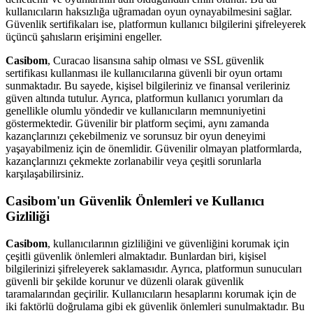
kullanıcıların haksızlığa uğramadan oyun oynayabilmesini sağlar.
Güvenlik sertifikaları ise, platformun kullanıcı bilgilerini şifreleyerek
üçüncü şahısların erişimini engeller.
Casibom
, Curacao lisansına sahip olması ve SSL güvenlik
sertifikası kullanması ile kullanıcılarına güvenli bir oyun ortamı
sunmaktadır. Bu sayede, kişisel bilgileriniz ve finansal verileriniz
güven altında tutulur. Ayrıca, platformun kullanıcı yorumları da
genellikle olumlu yöndedir ve kullanıcıların memnuniyetini
göstermektedir. Güvenilir bir platform seçimi, aynı zamanda
kazançlarınızı çekebilmeniz ve sorunsuz bir oyun deneyimi
yaşayabilmeniz için de önemlidir. Güvenilir olmayan platformlarda,
kazançlarınızı çekmekte zorlanabilir veya çeşitli sorunlarla
karşılaşabilirsiniz.
Casibom'un Güvenlik Önlemleri ve Kullanıcı
Gizliliği
Casibom
, kullanıcılarının gizliliğini ve güvenliğini korumak için
çeşitli güvenlik önlemleri almaktadır. Bunlardan biri, kişisel
bilgilerinizi şifreleyerek saklamasıdır. Ayrıca, platformun sunucuları
güvenli bir şekilde korunur ve düzenli olarak güvenlik
taramalarından geçirilir. Kullanıcıların hesaplarını korumak için de
iki faktörlü doğrulama gibi ek güvenlik önlemleri sunulmaktadır. Bu