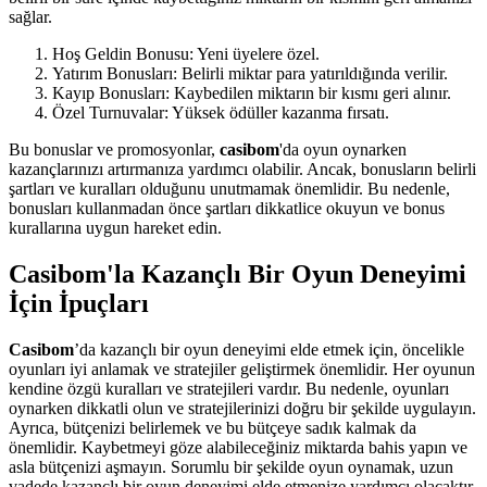
sağlar.
Hoş Geldin Bonusu: Yeni üyelere özel.
Yatırım Bonusları: Belirli miktar para yatırıldığında verilir.
Kayıp Bonusları: Kaybedilen miktarın bir kısmı geri alınır.
Özel Turnuvalar: Yüksek ödüller kazanma fırsatı.
Bu bonuslar ve promosyonlar,
casibom
'da oyun oynarken
kazançlarınızı artırmanıza yardımcı olabilir. Ancak, bonusların belirli
şartları ve kuralları olduğunu unutmamak önemlidir. Bu nedenle,
bonusları kullanmadan önce şartları dikkatlice okuyun ve bonus
kurallarına uygun hareket edin.
Casibom'la Kazançlı Bir Oyun Deneyimi
İçin İpuçları
Casibom
’da kazançlı bir oyun deneyimi elde etmek için, öncelikle
oyunları iyi anlamak ve stratejiler geliştirmek önemlidir. Her oyunun
kendine özgü kuralları ve stratejileri vardır. Bu nedenle, oyunları
oynarken dikkatli olun ve stratejilerinizi doğru bir şekilde uygulayın.
Ayrıca, bütçenizi belirlemek ve bu bütçeye sadık kalmak da
önemlidir. Kaybetmeyi göze alabileceğiniz miktarda bahis yapın ve
asla bütçenizi aşmayın. Sorumlu bir şekilde oyun oynamak, uzun
vadede kazançlı bir oyun deneyimi elde etmenize yardımcı olacaktır.